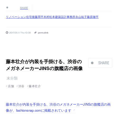
SHARE
リノベーション
住宅
後藤周平
木村松本建築設計事務所
永山祐子
藤原徹平
2017.05.11 Thu 10:38
permalink
藤本壮介が内装を手掛ける、渋谷の
SHARE
メガネメーカーJINSの旗艦店の画像
未分類
店舗
渋谷
藤本壮介
藤本壮介が内装を手掛ける、渋谷のメガネメーカーJINSの旗艦店の画
像が、fashionsnap.comに掲載されています