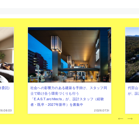
務委託)
社会への影響力のある建築を手掛け、スタッフ同
代官山を
士で助け合う環境づくりも行う
が、設
「E.A.S.T.architects」が、設計スタッフ（経験
者・既卒・2027年新卒）を募集中
26.08.03
2026.07.31