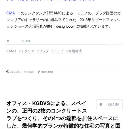
OMA
のシンクタンク部門AMOによる、ミラノの、プラダ財団のガ
ッレリアのギャラリー内に組み立てられた、2018年リゾートファッシ
ョンショーの会場写真が8枚、designboomに掲載されています。
SHARE
AMO
イタリア
プラダ
ミラノ
会場構成
2017.05.11 Thu 15:29
permalink
オフィス・KGDVSによる、スペイ
SHARE
ンの、正円の2枚のコンクリートス
ラブをつくり、その4つの端部を居住スペースに
した、幾何学的プランが特徴的な住宅の写真と図