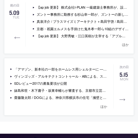
【ap job 更新】 株式会社I-PLAN 一級建築士事務所が、設計スタッフ（正社員）を募集中
5
.
09
ズントー事務所に勤務する杉山幸一郎が、ズントーの新しいアトリエの現地メディアでの紹介のされ方と、建築に込められたズントーの思想を解説しているテキスト
TUE
真泉洋介 / プラスマイズミアーキテクト＋島田宇啓 / 島田宇啓建築研究所による、埼玉県所沢市の事務所・店舗「所沢仲通りプロジェクト」
京都・祇園エルメスを手掛けた鬼木孝一郎ら10組のデザイナーによる展覧会「暮らしの未来」が、東京ミッドタウンで開催 [2017/5/26-6/3]
【ap job 更新】 大野秀敏・江口英樹が主宰する「アプルデザインワークショップ」が、正社員(設計スタッフ・事務スタッフ)を募集中
ほか
「アマゾン、新本社の一部をホームレス用シェルターに —— 最大220人を収容」（Tech Insider）
5
.
15
ヴィンゴッズ・アルキテクトコントゥール・ABによる、スウェーデン・マルメの、既存収納庫の切妻をデザインの起点として増築されたマーケットホール「Malmö Saluhall」の写真
MON
SDレビュー2017の募集要項が公開
妹島和世・木下庸子・坂東幸輔らが審査する、京都市立芸術大学等移転整備設計プロポーザルが参加者を募集中
齋藤隆太郎 / DOGによる、神奈川県横浜市の住宅「擁壁と屋根／対行政住宅」
ほか