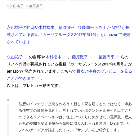
永山祐子
藤原徹平
永山祐子の自邸や木村松本、藤原徹平、後藤周平らのリノベ作品が掲
載されている書籍『カーサブルータス2017年6月号』がamazonで発売
されています
永山祐子
の自邸や
木村松本
、
藤原徹平
、
後藤周平
らの
リノベ作品が掲載されている書籍『カーサブルータス2017年6月号』が
amazonで発売されています。こちらで
目次と中身のプレビューを見る
ことができます
。
以下は、プレビュー動画です。
理想のインテリア空間を作ろう！新しく家を建てるのではなく、今あ
る住空間の価値を見直し、埋もれていたポテンシャルを引き出すこと
のできるリノベーションは、住まいづくりに欠かせない選択肢。達人
たちの空間を変える技から気軽に取り入れられる道具、DIYまで、リ
ノベのアイデアが詰まったトレンドサンプルをご紹介します。