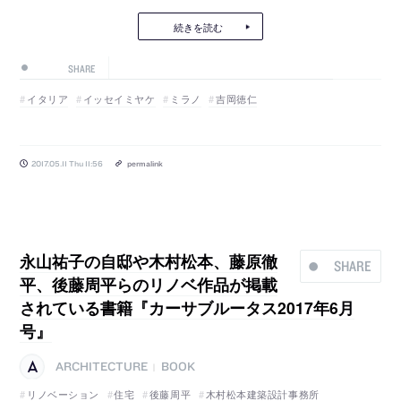
続きを読む
SHARE
イタリア
イッセイミヤケ
ミラノ
吉岡徳仁
2017.05.11 Thu 11:56
permalink
永山祐子の自邸や木村松本、藤原徹
SHARE
平、後藤周平らのリノベ作品が掲載
されている書籍『カーサブルータス2017年6月
号』
ARCHITECTURE
BOOK
|
リノベーション
住宅
後藤周平
木村松本建築設計事務所