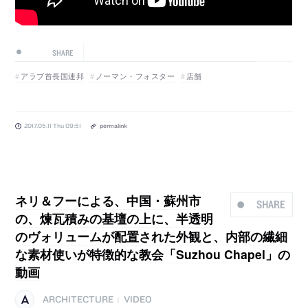
SHARE
アラブ首長国連邦
ノーマン・フォスター
店舗
2017.05.11 Thu 09:51
permalink
ネリ＆フーによる、中国・蘇州市
SHARE
の、煉瓦積みの基壇の上に、半透明
のヴォリュームが配置された外観と、内部の繊細
な素材使いが特徴的な教会「Suzhou Chapel」の
動画
ARCHITECTURE
VIDEO
|