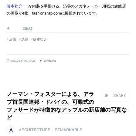
藤本壮介
が内装を手掛ける、渋谷のメガネメーカーJINSの旗艦店
の画像が4枚、fashionsnap.comに掲載されています。
SHARE
店舗
渋谷
藤本壮介
2017.05.11 Thu 10:26
permalink
ノーマン・フォスターによる、アラ
SHARE
ブ首長国連邦・ドバイの、可動式の
ファサードが特徴的なアップルの新店舗の写真な
ど
ARCHITECTURE
REMARKABLE
|