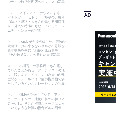
ンライン旅行代理店のオフィスの写真
アイレス・マテウスによる、
ポルトガル・セトゥーバル県の、彫り
の深さ・形状・大きさの異なる開口部
が、外観の特徴にもなっているコミュ
ニティセンターの写真
nendoが会場構成した、無数の
鏡面仕上げの小さなパネルが不思議な
視覚効果を生む『勅使河原茜個展
「HANA SO」』の新しい会場写真
小川晋一の事務所にも在籍し
ていたことがある、アーティストの池
ヶ谷陸による、ベルリンの教会の内部
空間をスチールパイプ製の構築物で満
たしているインスタレーションの写真
OMAが計画している、アメリ
カ・ボストンの、建物に斜めの切り込
みをいれ、そこが植栽スペースになっ
ているような外観の複合ビルの画像