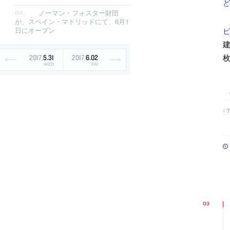
ど
ノーマン・フォスター財団
が、スペイン・マドリッドにて、6月1
ビ
日にオープン
建
枚
2017
.
5
.
31
2017
.
6
.
02
WED
FRI