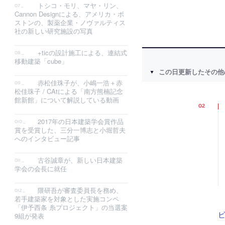
トシコ・モリ、マヤ・リン、
Cannon Designによる、アメリカ・ボ
ストンの、製薬企業・ノヴァルティス
社の新しい研究施設の写真
+ticの設計施工による、連結式
移動建築「cube」
この日更新したその他
赤松佳珠子が、小嶋一浩＋赤
松佳珠子 / CAtによる「南方熊楠記念
館新館」について解説している動画
2017年の日本建築学会賞作品
賞を受賞した、三分一博志と小堀哲夫
へのインタビュー記事
古谷誠章が、新しい日本建築
学会の会長に就任
隈研吾が審査委員長を務め、
若手建築家を対象とした実施コンペ
「伊予西条 糸プロジェクト」の当選案
9組が発表