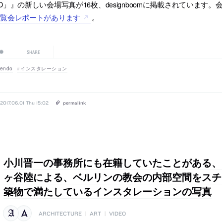
O」』の新しい会場写真が16枚、designboomに掲載されていま
展覧会レポートがあります
。
SHARE
endo
インスタレーション
2017.06.01 Thu 15:02
permalink
小川晋一の事務所にも在籍していたことがある、
ヶ谷陸による、ベルリンの教会の内部空間をスチ
築物で満たしているインスタレーションの写真
ARCHITECTURE
|
ART
|
VIDEO