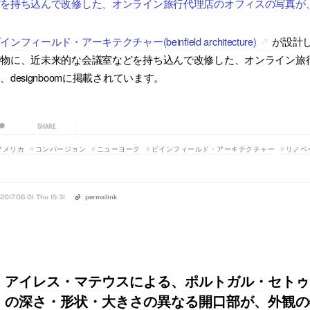
を持ち込んで改修した、オンライン旅行代理店のオフィスの写真が、de
インフィールド・アーキテクチャー(beinfield architecture)
が設計
物に、近未来的な会議室などを持ち込んで改修した、オンライン旅行代理
、designboomに掲載されています。
SHARE
アメリカ
コンバージョン
ニューヨーク
ビインフィールド・アーキテクチャー
リノベ
2017.06.01 Thu 15:31
permalink
アイレス・マテウスによる、ポルトガル・セトゥ
の深さ・形状・大きさの異なる開口部が、外観の