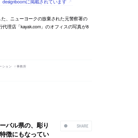
signboomに掲載されています
した、ニューヨークの放棄された元警察署の
店「kayak.com」のオフィスの写真が8
ーション
事務所
ーバル県の、彫り
SHARE
特徴にもなってい