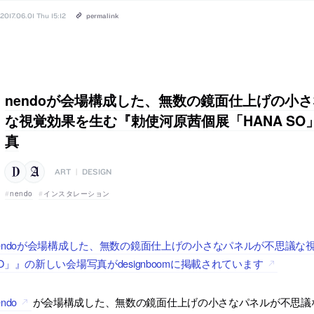
2017.06.01 Thu 15:12
permalink
nendoが会場構成した、無数の鏡面仕上げの小
な視覚効果を生む『勅使河原茜個展「HANA S
真
ART
|
DESIGN
nendo
インスタレーション
endoが会場構成した、無数の鏡面仕上げの小さなパネルが不思議な
O」』の新しい会場写真がdesignboomに掲載されています
endo
が会場構成した、無数の鏡面仕上げの小さなパネルが不思議な