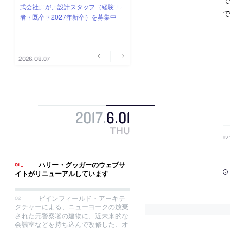
式会社」が、設計スタッフ（経験
み”を作り、リモートワーク主体の働
ー (業務委託) を募集中
け、スタッフ同士で助け合う環境づ
ALA INC.」が、設計スタッフ・アル
者・既卒・2027年新卒）を募集中
き方を実践する「株式会社つぎと」
くりも行う「E.A.S.T.architects」
バイト・事務職を募集中
が、設計スタッフ（経験者・既卒）
が、設計スタッフ（経験者・既卒・
を募集中
2027年新卒）を募集中
2026.08.07
2026.08.03
2026.08.03
2026.07.31
2026.07.30
2017
.
6
.
01
THU
ハリー・グッガーのウェブサ
イトがリニューアルしています
ビインフィールド・アーキテ
クチャーによる、ニューヨークの放棄
された元警察署の建物に、近未来的な
会議室などを持ち込んで改修した、オ