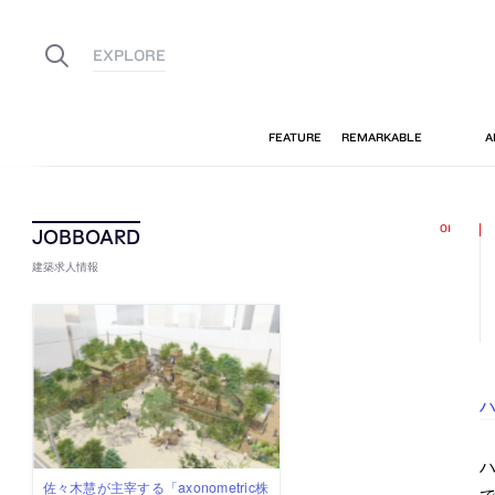
建築求人情報
ハ
佐々木慧が主宰する「axonometric株
古民家を軸に全国で“価値循環の仕組
リノベる株式会社が、設計パートナ
社会への影響力のある建築を手掛
代官山を拠点に活動する「梅澤竜也 /