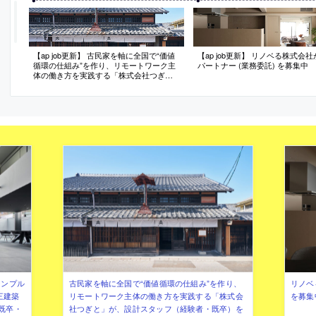
【ap job更新】 古民家を軸に全国で“価値
【ap job更新】 リノベる株式会
循環の仕組み”を作り、リモートワーク主
パートナー (業務委託) を募集中
体の働き方を実践する「株式会社つぎ
と」が、設計スタッフ（経験者・既卒）
を募集中
シンプル
古民家を軸に全国で“価値循環の仕組み”を作り、
リノベ
三建築
リモートワーク主体の働き方を実践する「株式会
を募集
既卒・
社つぎと」が、設計スタッフ（経験者・既卒）を