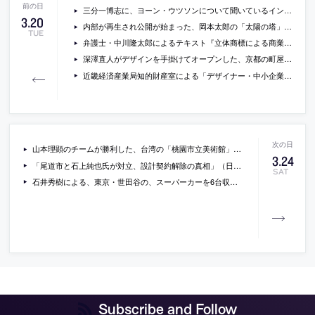
三分一博志に、ヨーン・ウツソンについて聞いているインタビュー動画
3
.
20
内部が再生され公開が始まった、岡本太郎の「太陽の塔」の、再生前の様子を紹介する360°VR動画
TUE
弁護士・中川隆太郎によるテキスト『立体商標による商業建築デザイン保護の可能性 – 代官山蔦屋書店は「広告」か？』
深澤直人がデザインを手掛けてオープンした、京都の町屋を改修した店舗「ISSEY MIYAKE KYOTO」の写真
近畿経済産業局知的財産室による「デザイナー・中小企業のためのデザイン契約のポイント」のPDF版
山本理顕のチームが勝利した、台湾の「桃園市立美術館」の計画案のCG動画
3
.
24
「尾道市と石上純也氏が対立、設計契約解除の真相」（日経 xTECH）
SAT
石井秀樹による、東京・世田谷の、スーパーカーを6台収容できる住宅「尾山台の家」の写真
Subscribe and Follow