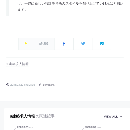
け、一緒に新しい設計事務所のスタイルを創り上げていければと思い
ます。
AP JOB
建築求人情報
2018.03.22 Thu 21:35
permalink
#建築求人情報
の関連記事
VIEW ALL
2026
.
8
.
03
2026
.
8
.
03
MON
MON