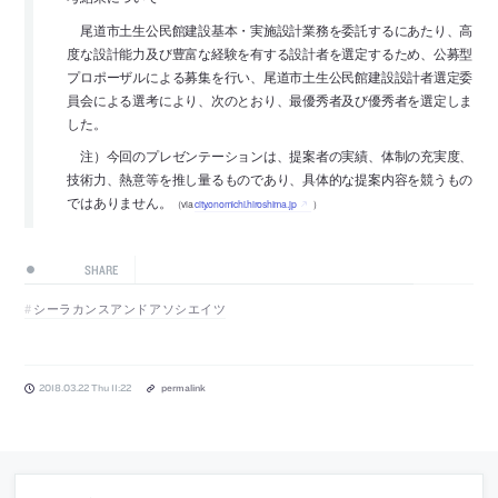
尾道市土生公民館建設基本・実施設計業務を委託するにあたり、高
度な設計能力及び豊富な経験を有する設計者を選定するため、公募型
プロポーザルによる募集を行い、尾道市土生公民館建設設計者選定委
員会による選考により、次のとおり、最優秀者及び優秀者を選定しま
した。
注）今回のプレゼンテーションは、提案者の実績、体制の充実度、
技術力、熱意等を推し量るものであり、具体的な提案内容を競うもの
ではありません。
（via
city.onomichi.hiroshima.jp
）
SHARE
シーラカンスアンドアソシエイツ
2018.03.22 Thu 11:22
permalink