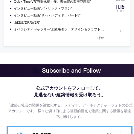
Quick Time VR”狩野永徳・作、聚光院の四季花鳥図”
11
.
15
インタビュー動画”パトリック・ブラン”
THU
インタビュー動画”ザハ・ハディド、パート3″
山口誠”DRAWER”
オペラシティギャラリー”北欧モダン デザイン＆クラフト展”
ほか
Subscribe and Follow
公式アカウントをフォローして、
見逃せない建築情報を受け取ろう。
「建築と社会の関係を視覚化する」メディア、アーキテクチャーフォトの公式
アカウントです。
様々な切り口による複眼的視点で建築に関する情報を最速
でお届けします。