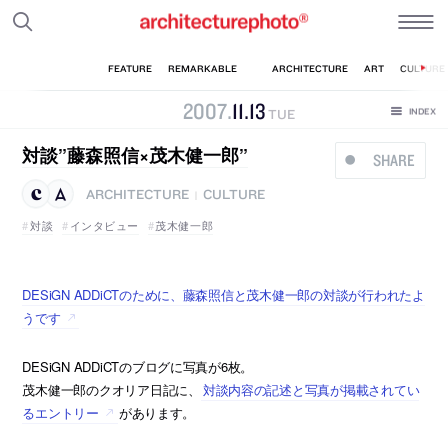
2007
.
11
.
13
TUE
対談”藤森照信×茂木健一郎”
SHARE
ARCHITECTURE
CULTURE
|
対談
インタビュー
茂木健一郎
DESiGN ADDiCTのために、藤森照信と茂木健一郎の対談が行われたよ
うです
DESiGN ADDiCTのブログに写真が6枚。
茂木健一郎のクオリア日記に、
対談内容の記述と写真が掲載されてい
るエントリー
があります。