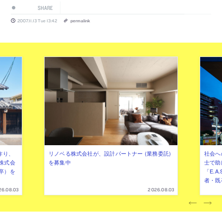
SHARE
2007.11.13 Tue 13:42
permalink
作り、
リノベる株式会社が、設計パートナー (業務委託)
社会へ
株式会
を募集中
士で助
卒）を
「E.A
者・既
26.08.03
2026.08.03