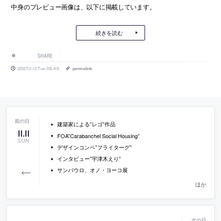
中身のプレビュー画像は、以下に掲載しています。
続きを読む
SHARE
2007.11.13 Tue 06:49
permalink
建築家による”レゴ”作品
11
.
11
FOA”Carabanchel Social Housing”
SUN
デザインコンペ”フライターグ”
インタビュー”宇津木えり”
サンパウロ、オノ・ヨーコ展
ほか