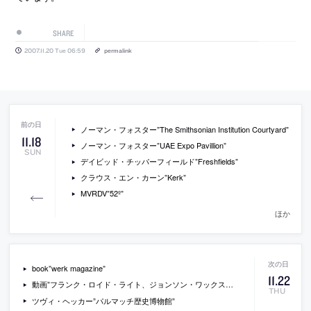
SHARE
2007.11.20 Tue 06:59
permalink
ノーマン・フォスター”The Smithsonian Institution Courtyard”
11
.
18
ノーマン・フォスター”UAE Expo Pavillion”
SUN
デイビッド・チッパーフィールド”Freshfields”
クラウス・エン・カーン”Kerk”
MVRDV”52º”
ほか
book”werk magazine”
11
.
22
動画”フランク・ロイド・ライト、ジョンソン・ワックス本社”
THU
ツヴィ・ヘッカー”パルマッチ歴史博物館”