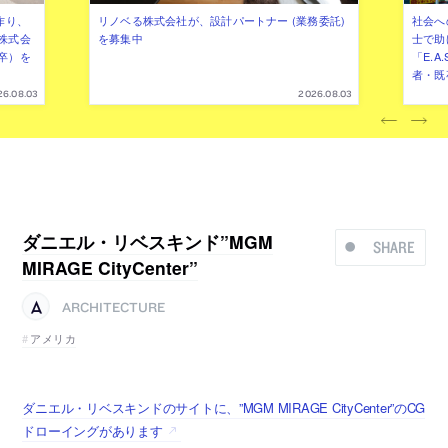
作り、
リノベる株式会社が、設計パートナー (業務委託)
社会へ
株式会
を募集中
士で助
卒）を
「E.A
者・既
26.08.03
2026.08.03
ダニエル・リベスキンド”MGM
SHARE
MIRAGE CityCenter”
ARCHITECTURE
アメリカ
ダニエル・リベスキンドのサイトに、”MGM MIRAGE CityCenter”のCG
ドローイングがあります