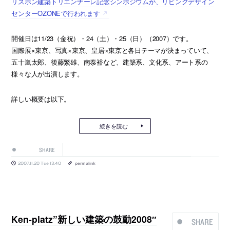
リスボン建築トリエンナーレ記念シンポジウムが、リビングデザイン
センターOZONEで行われます
開催日は11/23（金祝）・24（土）・25（日）（2007）です。
国際展×東京、写真×東京、皇居×東京と各日テーマが決まっていて、
五十嵐太郎、後藤繁雄、南泰裕など、建築系、文化系、アート系の
様々な人が出演します。
詳しい概要は以下。
続きを読む
SHARE
2007.11.20 Tue 13:40
permalink
Ken-platz”新しい建築の鼓動2008″
SHARE