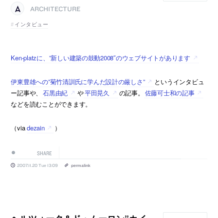
ARCHITECTURE
インタビュー
Ken-platzに、”新しい建築の鼓動2008″のウェブサイトがあります
伊東豊雄への”菊竹清訓氏に学んだ設計の厳しさ”
というインタビュ
ー記事や、
石黒由紀
や
平田晃久
の記事。
佐藤可士和の記事
などを読むことができます。
（via
dezain
）
SHARE
2007.11.20 Tue 13:09
permalink