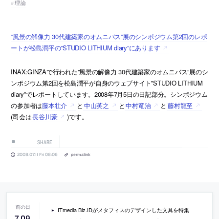
理論
“風景の解像力 30代建築家のオムニバス”展のシンポジウム第2回のレポ
ートが松島潤平の”STUDIO LITHIUM diary”にあります
INAX:GINZAで行われた”風景の解像力 30代建築家のオムニバス”展のシ
ンポジウム第2回を松島潤平が自身のウェブサイト”STUDIO LITHIUM
diary”でレポートしています。2008年7月5日の日記部分。シンポジウム
の参加者は
藤本壮介
と
中山英之
と
中村竜治
と
藤村龍至
(司会は
長谷川豪
)です。
SHARE
2008.07.11 Fri 08:06
permalink
ITmedia Biz.IDがメタフィスのデザインした文具を特集
7
.
09