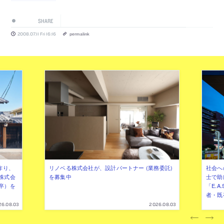
SHARE
2008.07.11 Fri 16:16
permalink
作り、
リノベる株式会社が、設計パートナー (業務委託)
社会へ
株式会
を募集中
士で助
卒）を
「E.A
者・既
26.08.03
2026.08.03