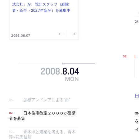
式会社」が、設計スタッフ（経験
み”を作り、リモートワーク主体の働
ー (業務委託) を募集中
け、スタッフ同士で助け合う環境づ
ALA INC.」が、設計スタッフ・アル
者・既卒・2027年新卒）を募集中
き方を実践する「株式会社つぎと」
くりも行う「E.A.S.T.architects」
バイト・事務職を募集中
が、設計スタッフ（経験者・既卒）
が、設計スタッフ（経験者・既卒・
を募集中
2027年新卒）を募集中
2026.08.07
2026.08.03
2026.08.03
2026.07.31
2026.07.30
2008
.
8
.
04
MON
彦根アンドレアによる”曲”
p
日本住宅教室２００８が受講
者を募集
ィ
青木淳と建築を考える、青木
淳×花田佳明