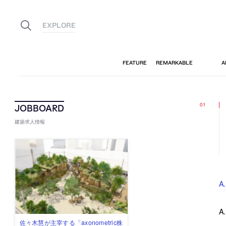
建築求人情報
A
A
佐々木慧が主宰する「axonometric株
古民家を軸に全国で“価値循環の仕組
リノベる株式会社が、設計パートナ
社会への影響力のある建築を手掛
代官山を拠点に活動する「梅澤竜也 /