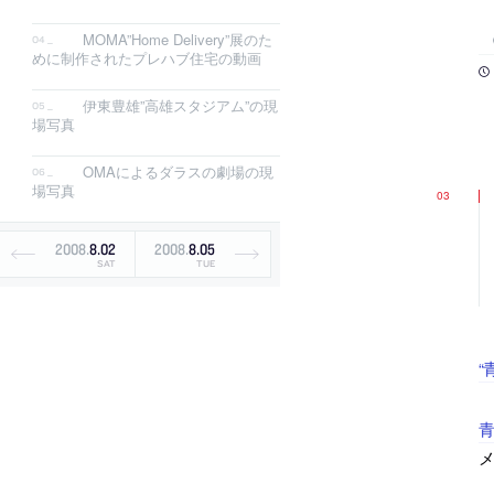
MOMA”Home Delivery”展のた
めに制作されたプレハブ住宅の動画
伊東豊雄”高雄スタジアム”の現
場写真
OMAによるダラスの劇場の現
場写真
2008
.
8
.
02
2008
.
8
.
05
SAT
TUE
“