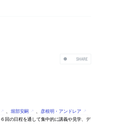
SHARE
、
堀部安嗣
、
彦根明・アンドレア
各６回の日程を通して集中的に講義や見学、デ