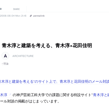
SHARE
2008.08.04 Mon 21:16
permalink
青木淳と建築を考える、青木淳×花田佳明
ARCHITECTURE
理論
青木淳と建築を考える”のサイト上で、青木淳と花田佳明のメール対
青木淳
の神戸芸術工科大学での課題に関する特設サイト”
青木淳と
メール対談の掲載がはじまっています。