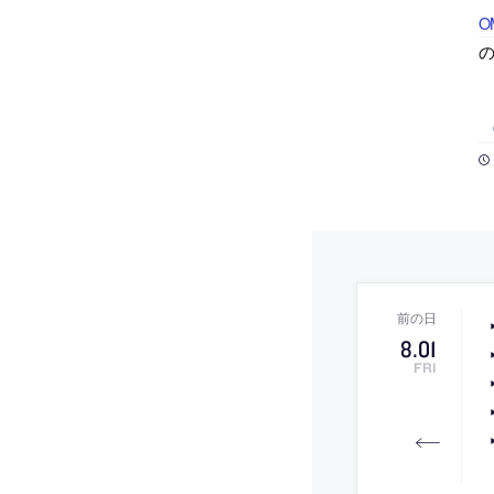
O
の
8
.
01
FRI