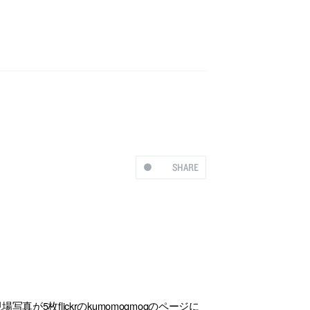
SHARE
5枚flickrのkumomoqmoqのページに