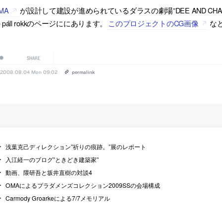
MA
が設計して建設が進められているダラスの劇場”DEE AND CHARLES
 páll rokkのページににあります。
このプロジェクトのCG画像
な
SHARE
2008.08.04 Mon 09:02
permalink
浅葉克己ディレクション”祈りの痕跡。”展のレポート
入江経一のブログ”ときどき建築家”
動画、隈研吾と坂井直樹の対談4
OMAによるプラダメンズコレクション2009SSの会場構成
Carmody Groarkeによる7/7メモリアル