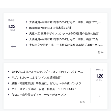
大西麻貴+百田有希”都市の中のけもの、屋根、山脈”の制作プロセス
11
.
22
BusinessWeekによる青木淳の記事
SAT
天童木工 家具デザインコンクール2008受賞作品展の動画
大西麻貴+百田有希”都市の中のけもの、屋根、山脈”の新しい写真
宇城市立豊野幼・小中一貫校設計業務公募型プロポーザルの第１次審査結果
ほか
SANAAによるバルセロナパヴィリオンでのインスタレーション
11
.
26
ギゴン&ゴヤーによる”スイス交通博物館”
WED
成瀬・猪熊建築設計事務所による”ひとへやの森 インタラクティブな風景展”
クローズアップ建材・設備、椎名英三”IRONHOUSE”
京都に小山登美夫ギャラリーなどがオープン
ほか