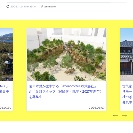
2008.11.24 Mon 19:34
permalink
NC.」
佐々木慧が主宰する「axonometric株式会社」
古民家
募集中
が、設計スタッフ（経験者・既卒・2027年新卒）
リモー
を募集中
社つぎ
募集中
26.07.30
2026.08.07