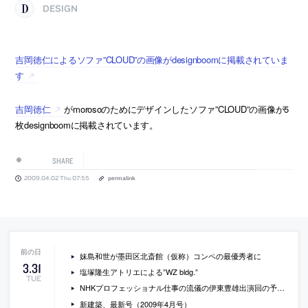
DESIGN
吉岡徳仁によるソファ”CLOUD”の画像がdesignboomに掲載されていま
す
吉岡徳仁
がmorosoのためにデザインしたソファ”CLOUD”の画像が5
枚designboomに掲載されています。
SHARE
2009.04.02 Thu 07:55
permalink
妹島和世が墨田区北斎館（仮称）コンペの最優秀者に
3
.
31
塩塚隆生アトリエによる”WZ bldg.”
TUE
NHKプロフェッショナル仕事の流儀の伊東豊雄出演回の予告動画
新建築、最新号（2009年4月号）