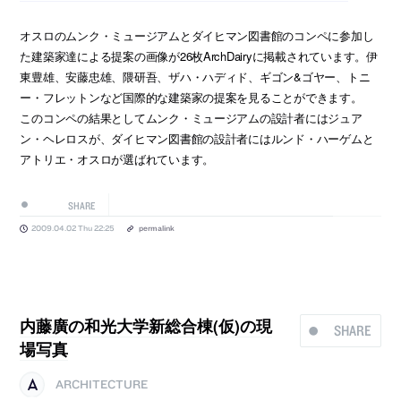
オスロのムンク・ミュージアムとダイヒマン図書館のコンペに参加し
た建築家達による提案の画像が26枚ArchDairyに掲載されています。伊
東豊雄、安藤忠雄、隈研吾、ザハ・ハディド、ギゴン&ゴヤー、トニ
ー・フレットンなど国際的な建築家の提案を見ることができます。
このコンペの結果としてムンク・ミュージアムの設計者にはジュア
ン・ヘレロスが、ダイヒマン図書館の設計者にはルンド・ハーゲムと
アトリエ・オスロが選ばれています。
SHARE
2009.04.02 Thu 22:25
permalink
内藤廣の和光大学新総合棟(仮)の現
SHARE
場写真
ARCHITECTURE