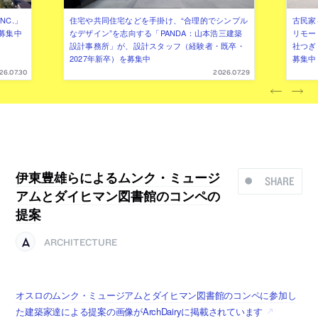
NC.」
住宅や共同住宅などを手掛け、“合理的でシンプル
古民家
募集中
なデザイン”を志向する「PANDA：山本浩三建築
リモー
設計事務所」が、設計スタッフ（経験者・既卒・
社つぎ
2027年新卒）を募集中
募集中
26.07.30
2026.07.29
伊東豊雄らによるムンク・ミュージ
SHARE
アムとダイヒマン図書館のコンペの
提案
ARCHITECTURE
オスロのムンク・ミュージアムとダイヒマン図書館のコンペに参加し
た建築家達による提案の画像がArchDairyに掲載されています