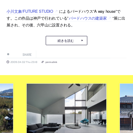
小川文象/FUTURE STUDIO
によるバードハウス”A way house”で
す。この作品は神戸で行われている”
バードハウスの建築家
“展に出
展され、その後、六甲山に設置される。
続きを読む
SHARE
2009.04.02 Thu 23:18
permalink