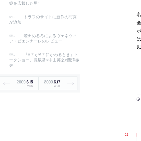
築を広報した男”
トラフのサイトに新作の写真
会
が追加
鷲田めるろによるヴェネツィ
ア・ビエンナーレのレビュー
『B面がA面にかわるとき』ト
ークショー、長坂常×中山英之x西澤徹
夫
2009
.
6
.
15
2009
.
6
.
17
MON
WED