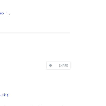
eo
.
SHARE
ています