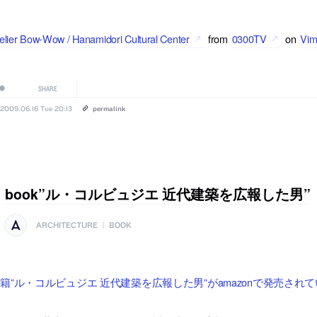
elier Bow-Wow / Hanamidori Cultural Center
from
0300TV
on
Vim
SHARE
2009.06.16 Tue 20:13
permalink
book”ル・コルビュジエ 近代建築を広報した男”
ARCHITECTURE
|
BOOK
籍”ル・コルビュジエ 近代建築を広報した男”がamazonで発売され