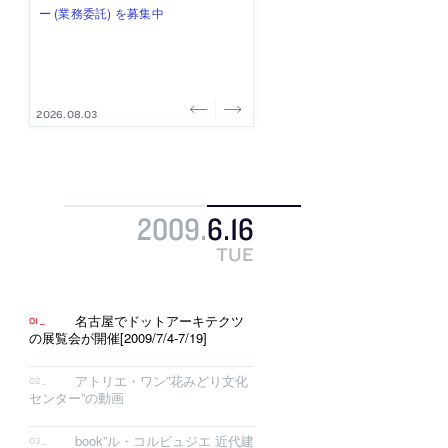
み”を作り、リモートワーク主体の働
ー (業務委託) を募集中
け、スタッフ同士で助け合う環境づ
ALA INC.」が、設計スタッフ・アル
的でシンプルなデザイン”を志向する
き方を実践する「株式会社つぎと」
くりも行う「E.A.S.T.architects」
バイト・事務職を募集中
「PANDA：山本浩三建築設計事務
が、設計スタッフ（経験者・既卒）
が、設計スタッフ（経験者・既卒・
所」が、設計スタッフ（経験者・既
を募集中
2027年新卒）を募集中
卒・2027年新卒）を募集中
2026.08.03
2026.08.03
2026.07.31
2026.07.30
2026.07.29
2009
.
6
.
16
TUE
名古屋でドットアーキテクツ
の展覧会が開催[2009/7/4-7/19]
アトリエ・ワン”花みどり文化
センター”の動画
book”ル・コルビュジエ 近代建