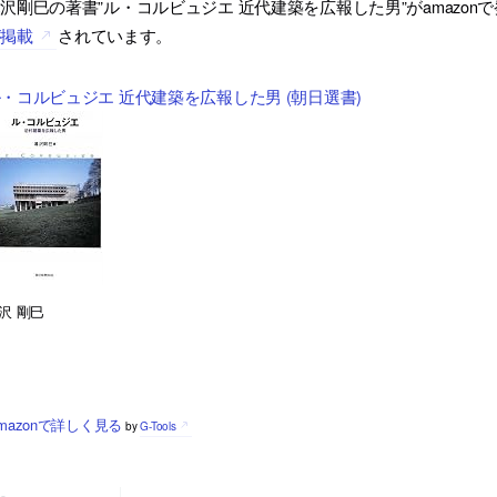
沢剛巳の著書”ル・コルビュジエ 近代建築を広報した男”がamazo
が掲載
されています。
・コルビュジエ 近代建築を広報した男 (朝日選書)
沢 剛巳
mazonで詳しく見る
by
G-Tools