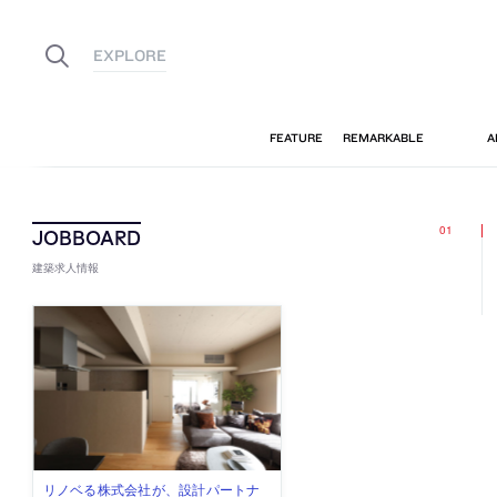
建築求人情報
古民家を軸に全国で“価値循環の仕組
リノベる株式会社が、設計パートナ
社会への影響力のある建築を手掛
代官山を拠点に活動する「梅澤竜也 /
住宅や共同住宅などを手掛け、“合理