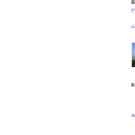
暮
ル
暮
A