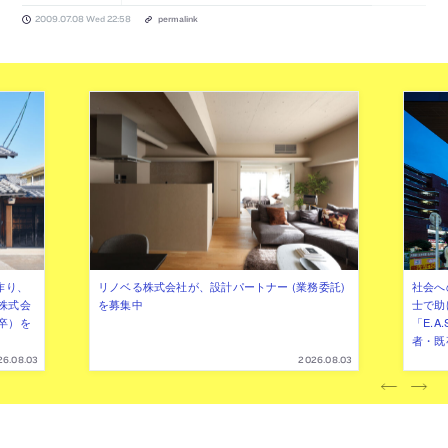
2009.07.08 Wed 22:58
permalink
作り、
リノベる株式会社が、設計パートナー (業務委託)
社会へ
株式会
を募集中
士で助
卒）を
「E.A
者・既
26.08.03
2026.08.03