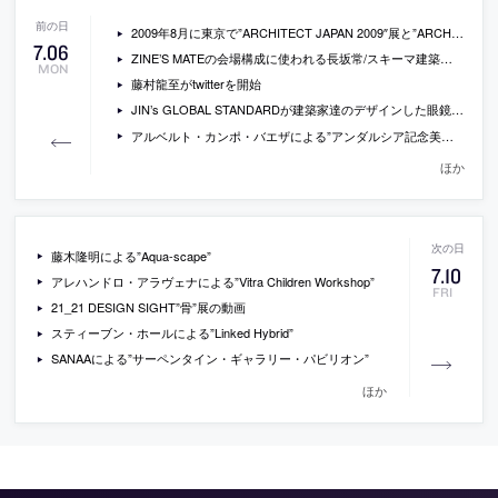
2009年8月に東京で”ARCHITECT JAPAN 2009″展と”ARCHITECT TOKYO 2009″展が開催
7
.
06
ZINE’S MATEの会場構成に使われる長坂常/スキーマ建築計画デザインの机が購入可能
MON
藤村龍至がtwitterを開始
JIN’s GLOBAL STANDARDが建築家達のデザインした眼鏡を販売
アルベルト・カンポ・バエザによる”アンダルシア記念美術館”
ほか
藤木隆明による”Aqua-scape”
7
.
10
アレハンドロ・アラヴェナによる”Vitra Children Workshop”
FRI
21_21 DESIGN SIGHT”骨”展の動画
スティーブン・ホールによる”Linked Hybrid”
SANAAによる”サーペンタイン・ギャラリー・パビリオン”
ほか