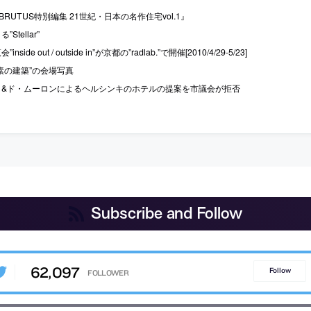
saBRUTUS特別編集 21世紀・日本の名作住宅vol.1』
Stellar”
side out / outside in”が京都の”radlab.”で開催[2010/4/29-5/23]
素の建築”の会場写真
ク&ド・ムーロンによるヘルシンキのホテルの提案を市議会が拒否
Subscribe and Follow
62,097
Follow