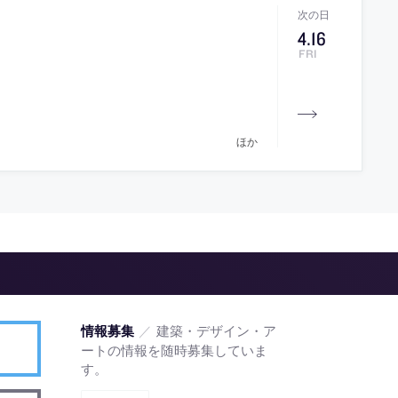
4
.
16
FRI
ほか
／
建築・デザイン・ア
情報募集
ートの情報を随時募集していま
す。