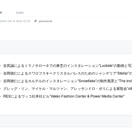
SHARE
2010.04.14 Wed 12:23
permalink
谷尻誠によるミラノサローネでの東芝のインスタレーション”Lucèste”の動画と写
吉岡徳仁によるスワロフスキークリスタルパレスのためのシャンデリア”Stellar”
吉岡徳仁によるカルテルのインスタレーション”Snowflake”の制作風景と”The Invis
グレッグ・リン、マイケル・マルツァン、アレッサンドロ・ポリによる展覧会”other spa
REXによるワッコ社本社ビル”Vakko Fashion Center & Power Media Center”