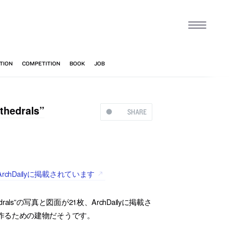
drals”
SHARE
ArchDailyに掲載されています
drals”の写真と図面が21枚、ArchDailyに掲載さ
作るための建物だそうです。