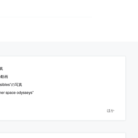
真
の動画
ibles”の写真
ce odysseys”
ほか