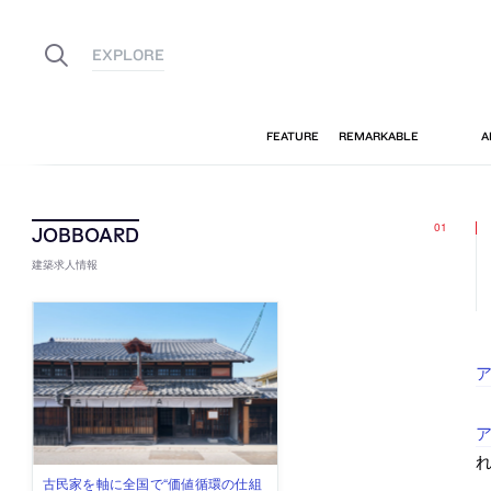
建築求人情報
ア
古民家を軸に全国で“価値循環の仕組
リノベる株式会社が、設計パートナ
社会への影響力のある建築を手掛
代官山を拠点に活動する「梅澤竜也 /
住宅や共同住宅などを手掛け、“合理