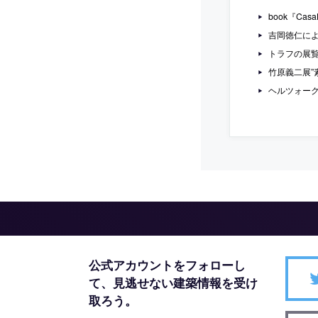
book『Ca
吉岡徳仁による”
トラフの展覧会”in
竹原義二展”
ヘルツォー
公式アカウントをフォローし
て、
見逃せない建築情報を受け
取ろう。