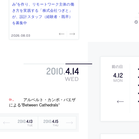
み”を作り、リモートワーク主体の働
ー (業務委託) を募集中
け、スタッフ同士で助け合う環境づ
ALA INC.」が、設計スタッフ・アル
的でシンプルなデザイン”を志向する
き方を実践する「株式会社つぎと」
くりも行う「E.A.S.T.architects」
バイト・事務職を募集中
「PANDA：山本浩三建築設計事務
が、設計スタッフ（経験者・既卒）
が、設計スタッフ（経験者・既卒・
所」が、設計スタッフ（経験者・既
を募集中
2027年新卒）を募集中
卒・2027年新卒）を募集中
2026.08.03
2026.08.03
2026.07.31
2026.07.30
2026.07.29
2010
.
4
.
14
4
.
12
WED
MON
アルベルト・カンポ・バエザ
による”Between Cathedrals”
2010
.
4
.
13
2010
.
4
.
15
TUE
THU