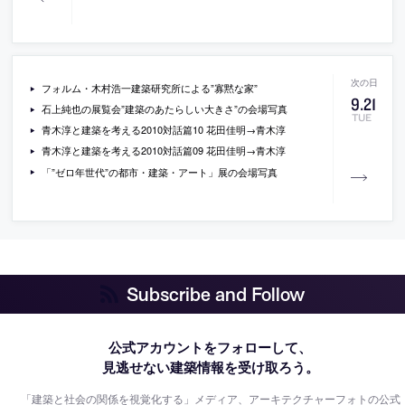
フォルム・木村浩一建築研究所による”寡黙な家”
9
.
21
石上純也の展覧会”建築のあたらしい大きさ”の会場写真
TUE
青木淳と建築を考える2010対話篇10 花田佳明→青木淳
青木淳と建築を考える2010対話篇09 花田佳明→青木淳
「”ゼロ年世代”の都市・建築・アート」展の会場写真
Subscribe and Follow
公式アカウントをフォローして、
見逃せない建築情報を受け取ろう。
「建築と社会の関係を視覚化する」メディア、アーキテクチャーフォトの公式