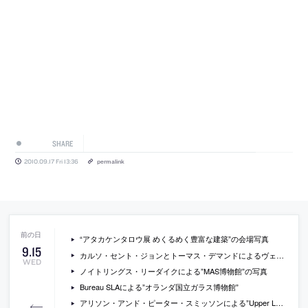
SHARE
2010.09.17 Fri 13:36
permalink
“アタカケンタロウ展 めくるめく豊富な建築”の会場写真
9
.
15
カルソ・セント・ジョンとトーマス・デマンドによるヴェネチア・ビエンナーレ国際建築展でのインスタレーション
WED
ノイトリングス・リーダイクによる”MAS博物館”の写真
Bureau SLAによる”オランダ国立ガラス博物館”
アリソン・アンド・ピーター・スミッソンによる”Upper Lawn Pavillon”の現在の写真