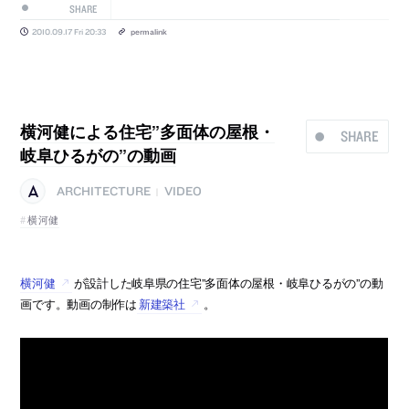
SHARE
2010.09.17 Fri 20:33
permalink
横河健による住宅”多面体の屋根・
SHARE
岐阜ひるがの”の動画
ARCHITECTURE
VIDEO
|
横河健
横河健
が設計した岐阜県の住宅”多面体の屋根・岐阜ひるがの”の動
画です。動画の制作は
新建築社
。