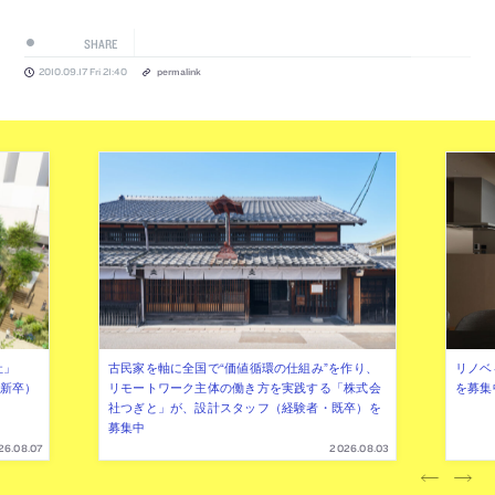
SHARE
2010.09.17 Fri 21:40
permalink
社」
古民家を軸に全国で“価値循環の仕組み”を作り、
リノベ
年新卒）
リモートワーク主体の働き方を実践する「株式会
を募集
社つぎと」が、設計スタッフ（経験者・既卒）を
募集中
26.08.07
2026.08.03