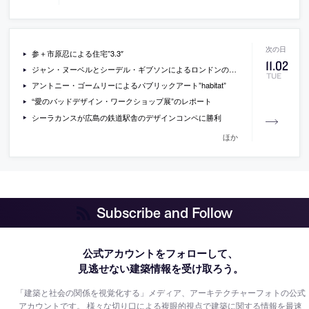
参＋市原忍による住宅”3.3″
11
.
02
ジャン・ヌーベルとシーデル・ギブソンによるロンドンの複合施設”One New Change”の写真
TUE
アントニー・ゴームリーによるパブリックアート”habitat”
“愛のバッドデザイン・ワークショップ展”のレポート
シーラカンスが広島の鉄道駅舎のデザインコンペに勝利
ほか
Subscribe and Follow
公式アカウントをフォローして、
見逃せない建築情報を受け取ろう。
「建築と社会の関係を視覚化する」メディア、アーキテクチャーフォトの公式
アカウントです。
様々な切り口による複眼的視点で建築に関する情報を最速