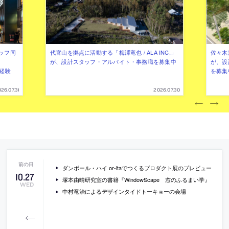
ッフ同
代官山を拠点に活動する「梅澤竜也 / ALA INC.」
佐々木慧
が、設計スタッフ・アルバイト・事務職を募集中
が、設
（経験
を募集
26.07.31
2026.07.30
ダンボール・ハイ or-itaでつくるプロダクト展のプレビュー
10
.
27
塚本由晴研究室の書籍『WindowScape 窓のふるまい学』
WED
中村竜治によるデザインタイドトーキョーの会場