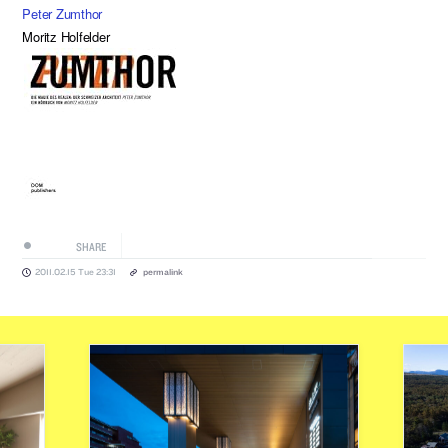
Peter Zumthor
Moritz Holfelder
SHARE
2011.02.15 Tue 23:31
permalink