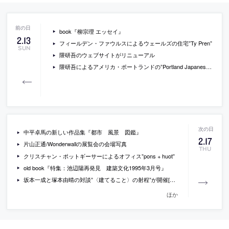
book『柳宗理 エッセイ』
2
.
13
フィールデン・ファウルスによるウェールズの住宅”Ty Pren”
SUN
隈研吾のウェブサイトがリニューアル
隈研吾によるアメリカ・ポートランドの”Portland Japanese Garden”の新施設
中平卓馬の新しい作品集『都市 風景 図鑑』
2
.
17
片山正通/Wonderwallの展覧会の会場写真
THU
クリスチャン・ポットギーサーによるオフィス”pons + huot”
old book『特集：池辺陽再発見 建築文化1995年3月号』
坂本一成と塚本由晴の対談”〈建てること〉の射程”が開催[2011/3/17]
ほか