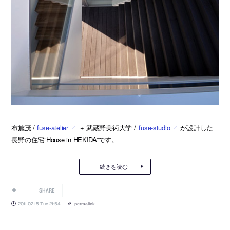
布施茂 /
fuse-atelier
+ 武蔵野美術大学 /
fuse-studio
が設計した
長野の住宅”House in HEKIDA”です。
続きを読む
SHARE
2011.02.15 Tue 21:54
permalink