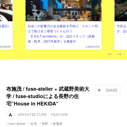
務委託)
社会への影響力のある建築を手掛け、スタッフ同
代官山を
士で助け合う環境づくりも行う
が、設
「E.A.S.T.architects」が、設計スタッフ（経験
者・既卒・2027年新卒）を募集中
26.08.03
2026.07.31
布施茂 / fuse-atelier + 武蔵野美術大
SHARE
学 / fuse-studioによる長野の住
宅”House in HEKIDA”
ARCHITECTURE
FEATURE
|
fuse-atelier
住宅
長野
布施茂