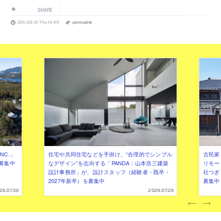
SHARE
2011.06.16 Thu 15:49
permalink
NC.」
住宅や共同住宅などを手掛け、“合理的でシンプル
古民家
募集中
なデザイン”を志向する「PANDA：山本浩三建築
リモー
設計事務所」が、設計スタッフ（経験者・既卒・
社つぎ
2027年新卒）を募集中
募集中
26.07.30
2026.07.29