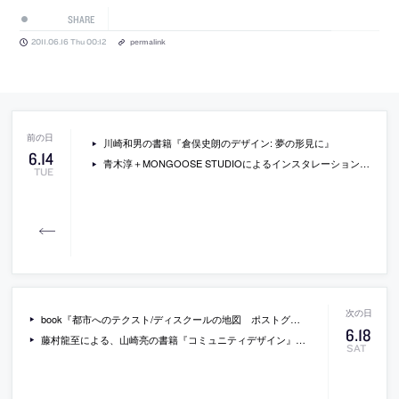
SHARE
2011.06.16 Thu 00:12
permalink
川崎和男の書籍『倉俣史朗のデザイン: 夢の形見に』
6
.
14
青木淳＋MONGOOSE STUDIOによるインスタレーション”ぼよよん”
TUE
book『都市へのテクスト/ディスクールの地図 ポストグローバル化社会の都市と空間』
6
.
18
藤村龍至による、山崎亮の書籍『コミュニティデザイン』のレビュー
SAT