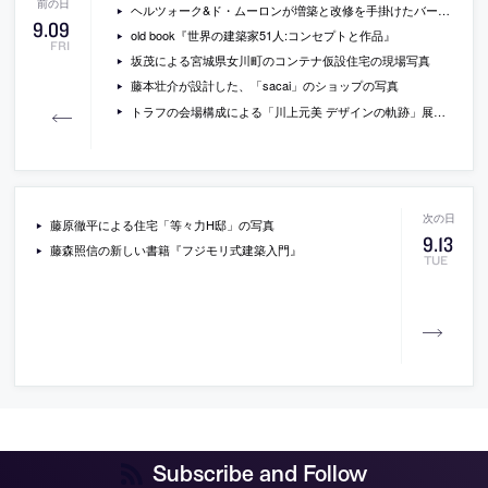
ヘルツォーク&ド・ムーロンが増築と改修を手掛けたバーゼルの民俗学博物館の写真
9
.
09
old book『世界の建築家51人:コンセプトと作品』
FRI
坂茂による宮城県女川町のコンテナ仮設住宅の現場写真
藤本壮介が設計した、「sacai」のショップの写真
トラフの会場構成による「川上元美 デザインの軌跡」展の会場写真
藤原徹平による住宅「等々力H邸」の写真
9
.
13
藤森照信の新しい書籍『フジモリ式建築入門』
TUE
Subscribe and Follow