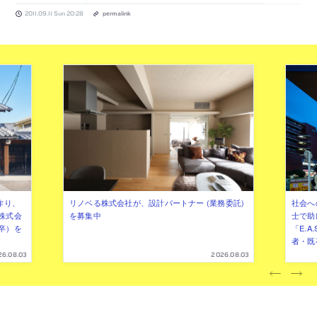
2011.09.11 Sun 20:28
permalink
作り、
リノベる株式会社が、設計パートナー (業務委託)
社会へ
株式会
を募集中
士で助
卒）を
「E.A
者・既
26.08.03
2026.08.03