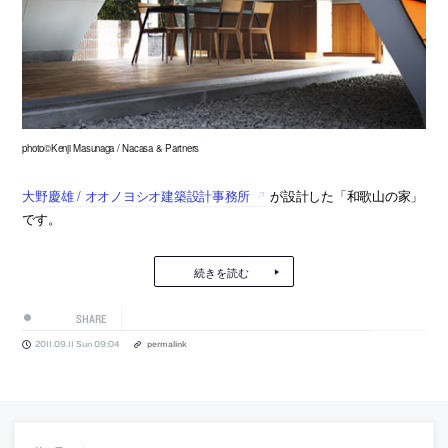
photo©Kenji Masunaga / Nacasa & Partners
大野慶雄 / オオノヨシオ建築設計事務所
が設計した「和歌山の家」
です。
続きを読む
SHARE
2011.09.11 Sun 09:04
permalink