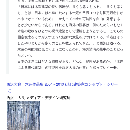
する。本書に掲載する7つの作品は木造の建物である。
「日本には木造建築の長い伝統が、良くも悪くもある。「良くも悪く
も」とは、日本には木造にたいする一定の常識（つまり固定観念）が
出来上がっているために、かえって木造の可能性を自由に発想するこ
とが少ないからである。けれども海外の観客は、何のためらいもなく
木造の建物をひとつの現代建築として理解しようとするし、こちらの
固定観念をくつがえすような新鮮な意見をぶつけてくる。筆者はそう
したやりとりから多くのことを教えられてきた。」と西沢は述べる。
木造の可能性に気づくようになったのも、海外講演の最中のことだっ
たという。
日本の木造にはどんな特徴があり、どんな可能性があるのか。「木造
による現代建築」の可能性を西沢大良の仕事から探っていく一冊。
西沢大良｜木造作品集 2004－2010 (現代建築家コンセプト・シリー
ズ)
西沢 大良 メディア・デザイン研究所