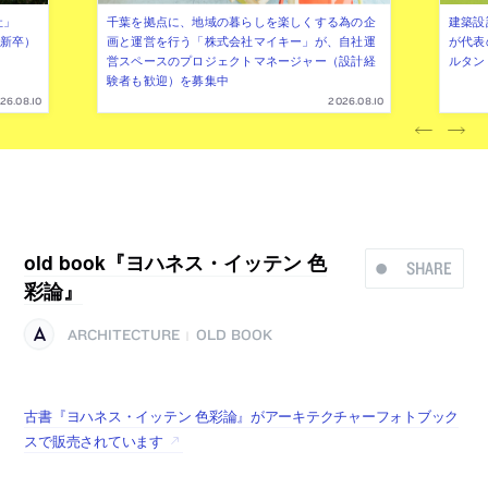
社」
千葉を拠点に、地域の暮らしを楽しくする為の企
建築設
年新卒）
画と運営を行う「株式会社マイキー」が、自社運
が代表
営スペースのプロジェクトマネージャー（設計経
ルタン
験者も歓迎）を募集中
26.08.10
2026.08.10
old book『ヨハネス・イッテン 色
SHARE
彩論』
ARCHITECTURE
OLD BOOK
|
古書『ヨハネス・イッテン 色彩論』がアーキテクチャーフォトブック
スで販売されています