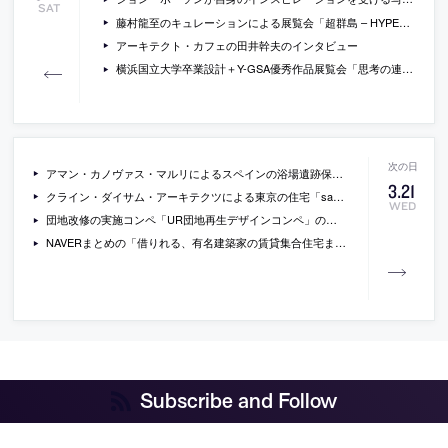
SAT
藤村龍至のキュレーションによる展覧会「超群島 – HYPER ARCHIPELAGO “ 3.11以後、アーキテクト/アーティストたちは世界をどう見るか？”」の会場写真
アーキテクト・カフェの田井幹夫のインタビュー
横浜国立大学卒業設計＋Y-GSA優秀作品展覧会「思考の連続 今まで考えてきたこと、これから考えていくこと展」が開催中[-2012/3/19]
アマン・カノヴァス・マルリによるスペインの浴場遺跡保護のための屋根「roof for molinete roman ruins」の写真
3
.
21
クライン・ダイサム・アーキテクツによる東京の住宅「sasao house」の写真
WED
団地改修の実施コンペ「UR団地再生デザインコンペ」の一次審査通過者の提案の画像
NAVERまとめの「借りれる、有名建築家の賃貸集合住宅まとめ。（東京近郊）」
Subscribe and Follow