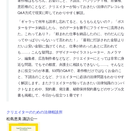
著作権はもちろん、お金のこと、下請法、パブリシティ権、肖像権、
意匠権のことなど、クリエイターが知っておきたい法律のアレコレを
Q&A方式で現実に即してわかりやすく解説。
「ギャラって何年も請求し忘れてると、もうもらえないの？」「ポス
ターをデータ納品したら、そのデータを勝手にフライヤーに流用され
た。これってあり？」「頼まれた仕事を納品したのに、そのだんにな
ってやっぱりいらないって言われた！」「最初に打診された金額より
だいぶ安い金額に負けてくれと、仕事が終わったあとに言われて
も……」こんな疑問は、デザイナーやイラストレーター、カメラマ
ン、編集者、広告制作者などなど、クリエイターにとっては非常に身
近な問題。でもその都度、弁護士に相談もできないし……。そんなと
きに役立つのが本書。53問のQ&Aで、著作権だけではなくお金のこ
と、下請法のことなど、クリエイターに必須の法律問題をわかりやす
く解説します。またクリエイターが知っておきたい法律知識のコンパ
クトなまとめや、契約書、発注書、秘密保持契約書などのサンプル文
書も掲載して、今日から役立つ１冊です！
クリエイターのための法律相談所
松島恵美 諏訪公一