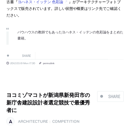
古書『
ヨハネス・イッテン 色彩論
』がアーキテクチャーフォトブ
ックスで販売されています。詳しい状態や概要はリンク先でご確認く
ださい。
バウハウスの教師でもあったヨハネス・イッテンの色彩論をまとめた
書籍。
SHARE
2012.03.19 Mon 17:30
permalink
ヨコミゾマコトが新潟県新発田市の
SHARE
新庁舎建設設計者選定競技で最優秀
者に
ARCHITECTURE
COMPETITION
|