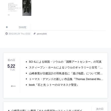
SHARE
2012.05.24 Thu 13:02
permalink
SO-ILによる韓国・ソウルの「国際アートセンター」の写真
5
.
22
スティーブン・ホールによるソウルのギャラリーと住宅「DAEYANG GALLERY AND HOUSE」の写真
TUE
山崎泰寛が日建設計の羽鳥達也に「逃げ地図」について聞いているインタビュー「共有知の立体的設計図」
トーマス・デマンドの新しい作品集『Thomas Demand Museum of Contemporary Art Tokyo』
book『石と光 シトーのロマネスク聖堂』
山崎亮の新しい書籍『まちの幸福論―コミュニティデザインから考える』