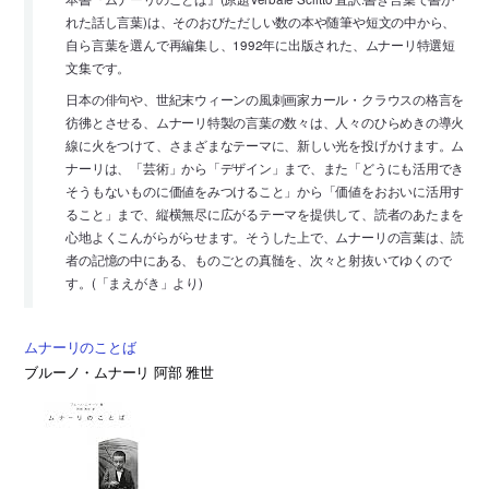
れた話し言葉)は、そのおびただしい数の本や随筆や短文の中から、
自ら言葉を選んで再編集し、1992年に出版された、ムナーリ特選短
文集です。
日本の俳句や、世紀末ウィーンの風刺画家カール・クラウスの格言を
彷彿とさせる、ムナーリ特製の言葉の数々は、人々のひらめきの導火
線に火をつけて、さまざまなテーマに、新しい光を投げかけます。ム
ナーリは、「芸術」から「デザイン」まで、また「どうにも活用でき
そうもないものに価値をみつけること」から「価値をおおいに活用す
ること」まで、縦横無尽に広がるテーマを提供して、読者のあたまを
心地よくこんがらがらせます。そうした上で、ムナーリの言葉は、読
者の記憶の中にある、ものごとの真髄を、次々と射抜いてゆくので
す。(「まえがき」より)
ムナーリのことば
ブルーノ・ムナーリ 阿部 雅世