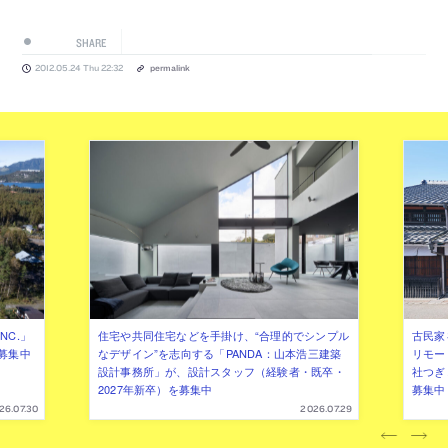
SHARE
2012.05.24 Thu 22:32
permalink
NC.」
住宅や共同住宅などを手掛け、“合理的でシンプル
古民家
募集中
なデザイン”を志向する「PANDA：山本浩三建築
リモー
設計事務所」が、設計スタッフ（経験者・既卒・
社つぎ
2027年新卒）を募集中
募集中
26.07.30
2026.07.29