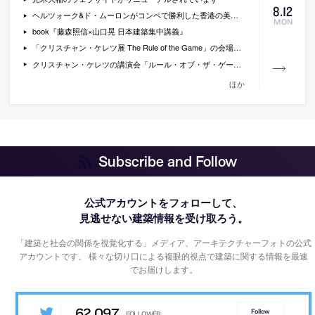
8
.
12
ヘルツォーク&ド・ムーロンがコンペで勝利した香港の美術館「M+」の画像や図面
MON
book『藤森照信×山口晃 日本建築集中講義』
「クリスチャン・ケレツ展 The Rule of the Game」の会場写真と動画
クリスチャン・ケレツの講演会「ルール・オブ・ザ・ゲーム」の動画(日本語同時翻訳付)
ほか
Subscribe and Follow
公式アカウントをフォローして、
見逃せない建築情報を受け取ろう。
「建築と社会の関係を視覚化する」メディア、アーキテクチャーフォトの公式
アカウントです。
様々な切り口による複眼的視点で建築に関する情報を最速
でお届けします。
62,097
Follow