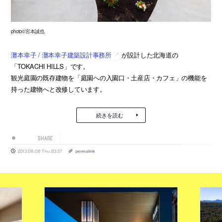
photo©宮本誠也
灘本幸子 / 灘本幸子建築設計事務所
が設計した北海道の
「TOKACHI HILLS」です。
観光庭園の既存建物を「庭園への入園口・土産店・カフェ」の機能を
持った建物へと改修しています。
続きを読む
SHARE
2013.08.08 Thu 20:37
permalink