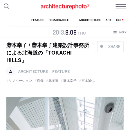
2013
.
8
.
08
THU
灘本幸子 / 灘本幸子建築設計事務所
SHARE
による北海道の「TOKACHI
HILLS」
ARCHITECTURE
FEATURE
|
リノベーション
店舗
北海道
灘本幸子
宮本誠也