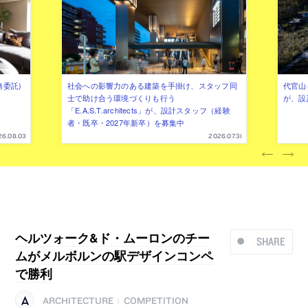
務委託)
社会への影響力のある建築を手掛け、スタッフ同
代官山を
士で助け合う環境づくりも行う
が、設
「E.A.S.T.architects」が、設計スタッフ（経験
者・既卒・2027年新卒）を募集中
26.08.03
2026.07.31
ヘルツォーク&ド・ムーロンのチー
SHARE
ムがメルボルンの駅デザインコンペ
で勝利
ARCHITECTURE
COMPETITION
|