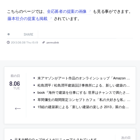
こちらのページでは、
全応募者の提案の画像
も見る事ができます。
藤本壮介の提案も掲載
されています。
SHARE
2013.08.08 Thu 15:19
permalink
米アマゾンがアート作品のオンラインショップ「Amazon Art」をオープン
8
.
06
松島潤平 / 松島潤平建築設計事務所による、新しい建築の楽しさ2013展の会場構成「Cuttlebone」
TUE
book『海外で建築を仕事にする: 世界はチャンスで満たされている』
草間彌生の期間限定コンセプトカフェ「私の大好きな私」が六本木ヒルズにオープン
15組の建築家による「新しい建築の楽しさ 2013」展の会場写真
元木大輔のウェブサイトがリニューアルされています