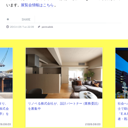
います。
展覧会情報はこちら
。
SHARE
2013.11.05 Tue 22:39
permalink
作り、
リノベる株式会社が、設計パートナー (業務委託)
社会へ
株式会
を募集中
士で助
卒）を
「E.A
者・既
26.08.03
2026.08.03