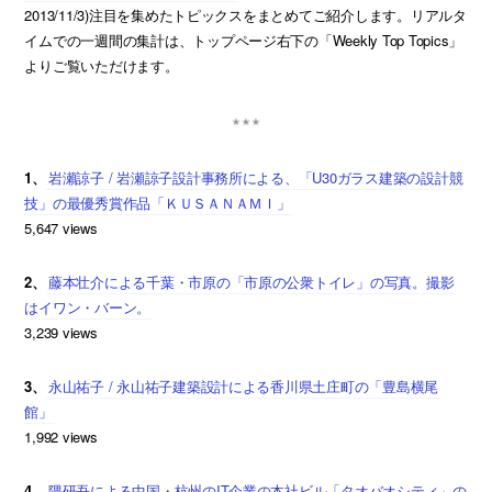
2013/11/3)注目を集めたトピックスをまとめてご紹介します。リアルタ
イムでの一週間の集計は、トップページ右下の「Weekly Top Topics」
よりご覧いただけます。
1、
岩瀬諒子 / 岩瀬諒子設計事務所による、「U30ガラス建築の設計競
技」の最優秀賞作品「ＫＵＳＡＮＡＭＩ」
5,647 views
2、
藤本壮介による千葉・市原の「市原の公衆トイレ」の写真。撮影
はイワン・バーン。
3,239 views
3、
永山祐子 / 永山祐子建築設計による香川県土庄町の「豊島横尾
館」
1,992 views
4、
隈研吾による中国・杭州のIT企業の本社ビル「タオバオシティ」の