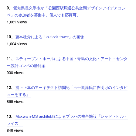
9、
愛知県長久手市が「公園西駅周辺公共空間デザインアイデアコン
ペ」の参加者を募集中。個人でも応募可。
1,061 views
10、
藤本壮介による「outlook tower」の画像
1,004 views
11、
スティーブン・ホールによる中国・青島の文化・アート・センタ
ー設計コンペの勝利案
930 views
12、
淵上正幸のアーキテクト訪問記「五十嵐淳氏に夜明けのインタビ
ューをする」
869 views
13、
Maxwan+MS architektiによるプラハの複合施設「レッド・ヒル・
ライズ」
846 views