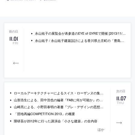
永山祐子の展覧会が表参道のEYE of GYREで開催 [2013/11/6-11/24]
11
.
01
永山祐子 / 永山祐子建築設計による香川県土庄町の「豊島横尾館」
FRI
ローカルアーキテクチャーによるスイス・ローザンヌの集合住宅の写真
11
.
07
山形浩生による、田中浩也の編著『FABに何が可能か』のブックレビュー「モノ作りムーヴメント：その現状と新たな可能性」
THU
山崎亮による、小野田泰明の著書『プレ・デザインの思想』のブックレビュー
「団地再編COMPETITION 2013」の概要
隈研吾が2012年に行った講演会「小さな建築」の全内容
ほか