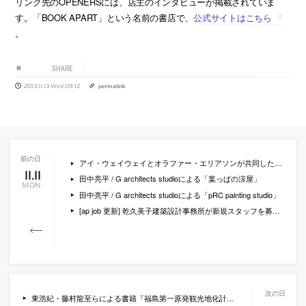
リンク先のOPENERSには、店主のインタビューが掲載されていま
す。「BOOK APART」という名前の書店で、
公式サイトはこちら
。
SHARE
2013.11.13 Wed 09:12
permalink
アイ・ウェイウェイとオラファー・エリアソンが共同したオンライン・アートプロジェクト「Moon」
11
.
11
田中亮平 / G architects studioによる「葉っぱの涼屋」
MON
田中亮平 / G architects studioによる「pRC painting studio」
[ap job 更新] 乾久美子建築設計事務所が新規スタッフを募集中
東浩紀・藤村龍至らによる書籍『福島第一原発観光地化計画』