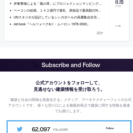
11
.
15
伊東豊雄による「風の塔」にプロジェクションマッピングが行われるそうです
FRI
ベーコンの絵画、１４２億円で落札 美術品で最高額(CNN.co.jp)
UNスタジオが設計しているシンガポールの高層集合住宅の画像
old book『ヘルツォーク&ド・ムーロン 1978-2002』
ほか
Subscribe and Follow
公式アカウントをフォローして、
見逃せない建築情報を受け取ろう。
「建築と社会の関係を視覚化する」メディア、アーキテクチャーフォトの公式
アカウントです。
様々な切り口による複眼的視点で建築に関する情報を最速
でお届けします。
62,097
Follow