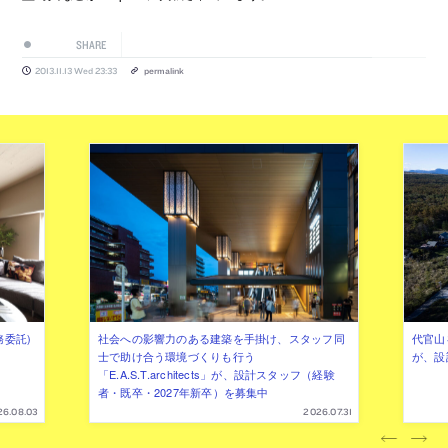
SHARE
2013.11.13 Wed 23:33
permalink
務委託)
社会への影響力のある建築を手掛け、スタッフ同
代官山を
士で助け合う環境づくりも行う
が、設
「E.A.S.T.architects」が、設計スタッフ（経験
者・既卒・2027年新卒）を募集中
26.08.03
2026.07.31