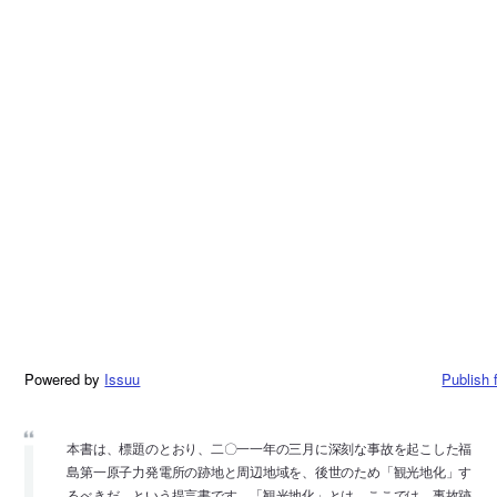
Powered by
Issuu
Publish 
本書は、標題のとおり、二〇一一年の三月に深刻な事故を起こした福
島第一原子力発電所の跡地と周辺地域を、後世のため「観光地化」す
るべきだ、という提言書です。「観光地化」とは、ここでは、事故跡