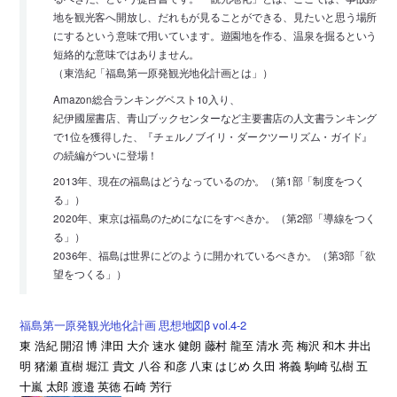
地を観光客へ開放し、だれもが見ることができる、見たいと思う場所
にするという意味で用いています。遊園地を作る、温泉を掘るという
短絡的な意味ではありません。
（東浩紀「福島第一原発観光地化計画とは」）
Amazon総合ランキングベスト10入り、
紀伊國屋書店、青山ブックセンターなど主要書店の人文書ランキング
で1位を獲得した、『チェルノブイリ・ダークツーリズム・ガイド』
の続編がついに登場！
2013年、現在の福島はどうなっているのか。（第1部「制度をつく
る」）
2020年、東京は福島のためになにをすべきか。（第2部「導線をつく
る」）
2036年、福島は世界にどのように開かれているべきか。（第3部「欲
望をつくる」）
福島第一原発観光地化計画 思想地図β vol.4-2
東 浩紀 開沼 博 津田 大介 速水 健朗 藤村 龍至 清水 亮 梅沢 和木 井出
明 猪瀬 直樹 堀江 貴文 八谷 和彦 八束 はじめ 久田 将義 駒崎 弘樹 五
十嵐 太郎 渡邉 英徳 石崎 芳行