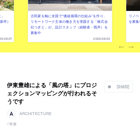
社」
古民家を軸に全国で“価値循環の仕組み”を作り、
リノベ
年新卒）
リモートワーク主体の働き方を実践する「株式会
を募集
社つぎと」が、設計スタッフ（経験者・既卒）を
募集中
26.08.07
2026.08.03
伊東豊雄による「風の塔」にプロジ
SHARE
ェクションマッピングが行われるそ
うです
ARCHITECTURE
社会