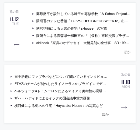
藤原徹平が設計している埼玉の専修学校「A-School Project」の模型写真など
11
.
12
隈研吾のテレビ番組「TOKYO DESIGNERS WEEK.tv」出演時の動画
TUE
柄沢祐輔による大宮の住宅「s-house」の写真
隈研吾による青森県十和田市の「（仮称）市民交流プラザ」の画像
old book『家具のオデッセイ 大橋晃朗の全仕事 SD 1993年6月号』
ほか
田中浩也にファブラボなどについて聞いているインタビュー「新しいものづくりの形が世界を変える可能性も」
11
.
18
ETHZのチームが制作したライノセラスのプラグインでデザインされ、カタランボールトの技術で作られたパヴィリオン「Bricktopia」の写真
MON
ヘルツォーク&ド・ムーロンによるマイアミ美術館の現場写真
ザハ・ハディドによるイラクの国会議事堂の画像
横河健による栃木の住宅「Hayasaka House」の写真など
ほか