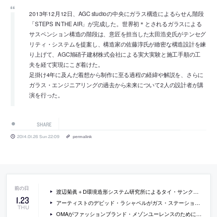
2013年12月12日、AGC studioの中央にガラス構造によるらせん階段
「STEPS IN THE AIR」が完成した。世界初＊とされるガラスによる
サスペンション構造の階段は、意匠を担当した太田浩史氏がテンセグ
リティ・システムを提案し、構造家の佐藤淳氏が緻密な構造設計を練
り上げて、AGC旭硝子建材株式会社による実大実験と施工手順の工
夫を経て実現にこぎ着けた。
足掛け4年に及んだ着想から制作に至る過程の経緯や解説を、さらに
ガラス・エンジニアリングの過去から未来について2人の設計者が講
演を行った。
SHARE
2014.01.26 Sun 22:09
permalink
渡辺菊眞＋D環境造形システム研究所によるタイ・サンクラブリ村の孤児院兼学校「天翔る方舟」の写真など
1
.
23
アーティストのデビッド・ラシャペルがガス・ステーションなどを参照して制作した作品の画像
THU
OMAがファッションブランド・メゾンユーレンスのためにデザインしたパリの旗艦店の写真