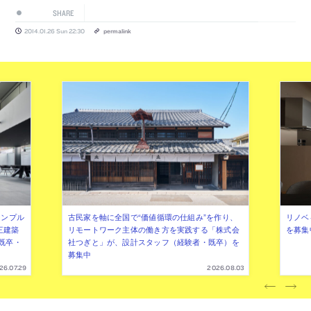
SHARE
2014.01.26 Sun 22:30
permalink
シンプル
古民家を軸に全国で“価値循環の仕組み”を作り、
リノベ
三建築
リモートワーク主体の働き方を実践する「株式会
を募集
既卒・
社つぎと」が、設計スタッフ（経験者・既卒）を
募集中
26.07.29
2026.08.03