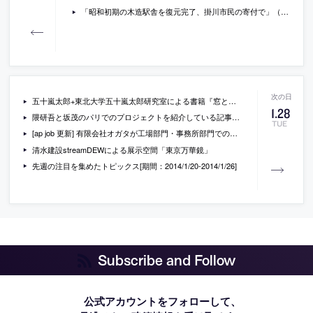
「昭和初期の木造駅舎を復元完了、掛川市民の寄付で」（ケンプラッツ）
五十嵐太郎+東北大学五十嵐太郎研究室による書籍『窓と建築の格言学』
1
.
28
隈研吾と坂茂のパリでのプロジェクトを紹介している記事「パリでも木で勝負する隈研吾、坂茂両氏の注目作」
TUE
[ap job 更新] 有限会社オガタが工場部門・事務所部門でのスタッフを募集中
清水建設streamDEWによる展示空間「東京万華鏡」
先週の注目を集めたトピックス[期間：2014/1/20-2014/1/26]
Subscribe and Follow
公式アカウントをフォローして、