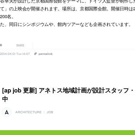
大谷幸夫が設計した京都国際会館をテーマに、ドイツ人監督が制作し
て」の上映会が開催されます。場所は、京都国際会館。開催日時は20
200名。
また、同日にシンポジウムや、館内ツアーなども企画されています。
SHARE
2014.04.01 Tue 14:07
permalink
[ap job 更新] アネトス地域計画が設計スタッ
中
ARCHITECTURE
|
JOB