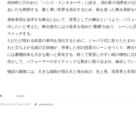
2009年に行われた「パンク・ドンキホーテ」に続き、演出家小池博史の
あいだを標榜する、脆く儚い世界を演出するため、紙を使った舞台美術を
身体表現を追求する舞台において、背景としての舞台というより、パフォ
出したいと考えた。舞台後方には小道具を収めた“書棚”があり、シーンに
スイッチする。
たびたび現れる鉄道の車内を演出するために、ジャバラ式に折りたたまれ
わと立ち上がる紙の立体物が、停車した別の惑星のシーンをつくり、舞台
には書棚自体も大きな船へと変化する。軽くて変形しやすい紙の物性に注
生かして、パフォーマーのダイナミックな動きに取り込まれ、融合してい
物語の最後には、大きな線路が現れ天と地を結び、生と死、現実界と非現
SHARE
2014.04.01 Tue 10:29
permalink