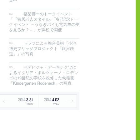
集中
都築響一のトークイベント
「『独居老人スタイル』刊行記念トー
クイベント ～うなぎパイも電気羊の夢
を見るか？～」が浜松で開催
トラフによる舞台美術『小池
博史ブリッジプロジェクト「銀河鉄
道」』の写真
ペデビジャ・アーキテクツに
よるイタリア・ボルツァーノ・ロデン
ゴの19世紀の学校を改修した幼稚園
「Kindergarten Rodeneck」の写真
2014
.
3
.
31
2014
.
4
.
02
MON
WED