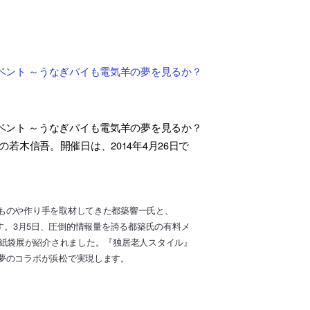
ベント ～うなぎパイも電気羊の夢を見るか？
ベント ～うなぎパイも電気羊の夢を見るか？
家の若木信吾。開催日は、2014年4月26日で
ものや作り手を取材してきた都築響一氏と、
します。3月5日、圧倒的情報量を誇る都築氏の有料メ
也さんの紙袋展が紹介されました。『独居老人スタイル』
夢のコラボが浜松で実現します。