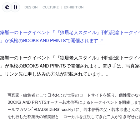
DESIGN
|
CULTURE
|
EXHIBITION
築響一のトークイベント「『独居老人スタイル』刊行記念トークイ
」が浜松のBOOKS AND PRINTSで開催されます
築響一のトークイベント「『独居老人スタイル』刊行記念トークイ
」が浜松のBOOKS AND PRINTSで開催されます。聞き手は、写真
す。リンク先に申し込みの方法が記載されています。。
写真家・編集者として日本および世界のロードサイドを巡り、個性豊かな
BOOKS AND PRINTSオーナー若木信吾によるトークイベントを開催
ールマガジン｢ROADSIDERS’ weekly｣に、若木信吾の父・若木欣
を刊行した都築氏の審美眼と、ローカルを注視してきた二人が引き寄せた