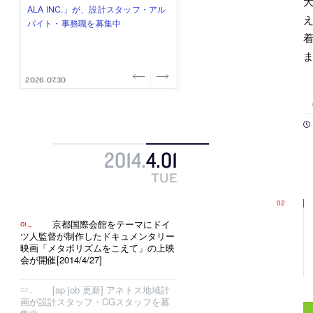
式会社」が、設計スタッフ（経験
み”を作り、リモートワーク主体の働
ー (業務委託) を募集中
け、スタッフ同士で助け合う環境づ
ALA INC.」が、設計スタッフ・アル
え
者・既卒・2027年新卒）を募集中
き方を実践する「株式会社つぎと」
くりも行う「E.A.S.T.architects」
バイト・事務職を募集中
着
が、設計スタッフ（経験者・既卒）
が、設計スタッフ（経験者・既卒・
を募集中
2027年新卒）を募集中
2026.08.07
2026.08.03
2026.08.03
2026.07.31
2026.07.30
2014
.
4
.
01
TUE
京都国際会館をテーマにドイ
ツ人監督が制作したドキュメンタリー
映画「メタボリズムをこえて」の上映
会が開催[2014/4/27]
[ap job 更新] アネトス地域計
画が設計スタッフ・CGスタッフを募