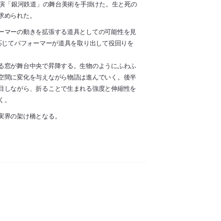
公演「銀河鉄道」の舞台美術を手掛けた。生と死の
求められた。
ーマーの動きを拡張する道具としての可能性を見
応じてパフォーマーが道具を取り出して役回りを
る窓が舞台中央で昇降する。生物のようにふわふ
空間に変化を与えながら物語は進んでいく。後半
目しながら、折ることで生まれる強度と伸縮性を
く。
実界の架け橋となる。