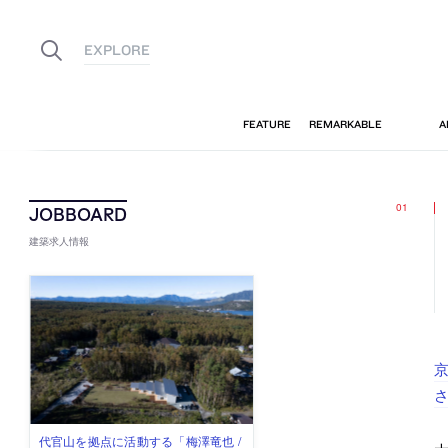
建築求人情報
さ
佐々木慧が主宰する「axonometric株
古民家を軸に全国で“価値循環の仕組
リノベる株式会社が、設計パートナ
社会への影響力のある建築を手掛
代官山を拠点に活動する「梅澤竜也 /