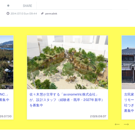
SHARE
2014.07.13 Sun 09:44
permalink
NC.」
佐々木慧が主宰する「axonometric株式会社」
古民家
募集中
が、設計スタッフ（経験者・既卒・2027年新卒）
リモー
を募集中
社つぎ
募集中
26.07.30
2026.08.07