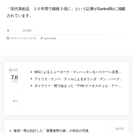
「現代美術品 １０年間で価格５倍に」という記事がSankeiBizに掲載
されています。
SHARE
2014.07.13 Sun 09:05
permalink
BIGによるニューヨーク・マンハッタンをハリケーン災害から守るための提案「Big U」の日本語でのレポート記事
7
.
11
アトリエ・ケンペ・ティルによるオランダ・デン・ハーグの公営住宅「Zilverzijde」の写真など
FRI
ギャラリー・間で始まった「TYIN テーネステュエ・アーキテクツ展」の会場写真
篠原一男が設計した「愛鷹裾野の家」の現在の写真