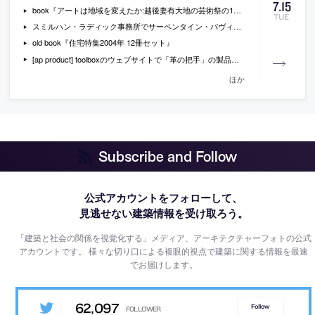
7
.
15
book『アートは地域を変えたか:越後妻有大地の芸術祭の13年:2000-2012』
TUE
スミルハン・ラディック事務所でサーペンタイン・パヴィリオンを担当した原田雄次が、その設計プロセスなどを書いているテキスト
old book『住宅特集2004年 12冊セット』
[ap product] toolboxのウェブサイトで「革の把手」の製品情報が公開されています
ほか
Subscribe and Follow
公式アカウントをフォローして、
見逃せない建築情報を受け取ろう。
「建築と社会の関係を視覚化する」メディア、アーキテクチャーフォトの公式
アカウントです。
様々な切り口による複眼的視点で建築に関する情報を最速
でお届けします。
62,097
Follow