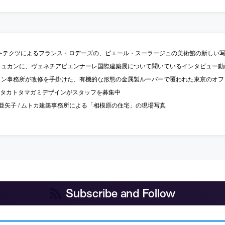
ーキテクツによるフランス・ロデーズの、ピエール・スーラージュの美術館の新しい
リュカンに、ヴェネチアビエンナーレ国際建築展について聞いているインタビュー動
ン事務所が改修を手掛けた、有機的な形態の金属製ルーバーで覆われた東京のオフィスビル「De
 更新] タカトタマガミデザインがスタッフを募集中
亜矢子 / ムトカ建築事務所による「相模原の住宅」の現場写真
Subscribe and Follow