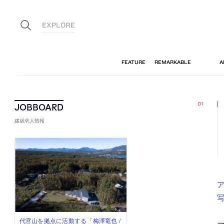
建築求人情報
写
古民家を軸に全国で“価値循環の仕組
リノベる株式会社が、設計パートナ
社会への影響力のある建築を手掛
代官山を拠点に活動する「梅澤竜也 /
住宅や共同住宅などを手掛け、“合理