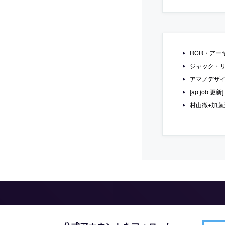
RCR・ア
ジャック・
アマノデザイ
[ap job
村山徹+加藤