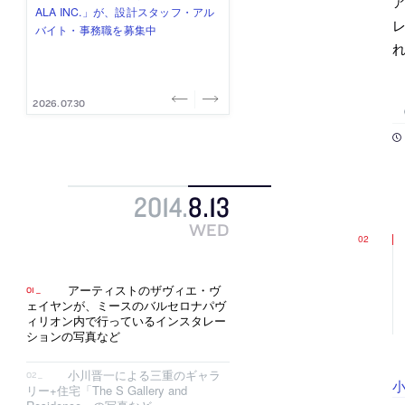
ア
み”を作り、リモートワーク主体の働
ー (業務委託) を募集中
け、スタッフ同士で助け合う環境づ
ALA INC.」が、設計スタッフ・アル
的でシンプルなデザイン”を志向する
レ
き方を実践する「株式会社つぎと」
くりも行う「E.A.S.T.architects」
バイト・事務職を募集中
「PANDA：山本浩三建築設計事務
が、設計スタッフ（経験者・既卒）
が、設計スタッフ（経験者・既卒・
所」が、設計スタッフ（経験者・既
を募集中
2027年新卒）を募集中
卒・2027年新卒）を募集中
2026.08.03
2026.08.03
2026.07.31
2026.07.30
2026.07.29
2014
.
8
.
13
WED
アーティストのザヴィエ・ヴ
ェイヤンが、ミースのバルセロナパヴ
ィリオン内で行っているインスタレー
ションの写真など
小川晋一による三重のギャラ
小
リー+住宅「The S Gallery and