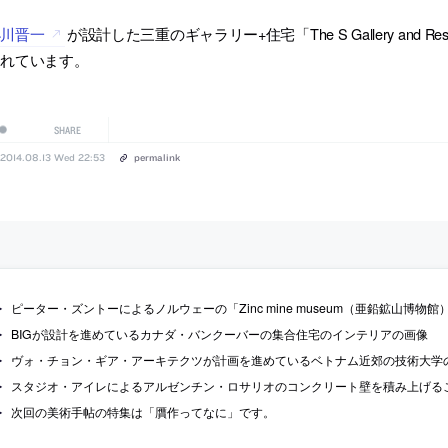
小川晋一
が設計した三重のギャラリー+住宅「The S Gallery and R
されています。
SHARE
2014.08.13 Wed 22:53
permalink
ピーター・ズントーによるノルウェーの「Zinc mine museum（亜鉛鉱山博物
BIGが設計を進めているカナダ・バンクーバーの集合住宅のインテリアの画像
ヴォ・チョン・ギア・アーキテクツが計画を進めているベトナム近郊の技術大学
スタジオ・アイレによるアルゼンチン・ロサリオのコンクリート壁を積み上げること
次回の美術手帖の特集は「贋作ってなに」です。