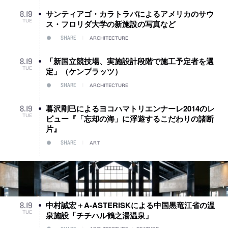
サンティアゴ・カラトラバによるアメリカのサウ
8
.
19
TUE
ス・フロリダ大学の新施設の写真など
SHARE
ARCHITECTURE
「新国立競技場、実施設計段階で施工予定者を選
8
.
19
TUE
定」（ケンプラッツ）
SHARE
ARCHITECTURE
暮沢剛巳によるヨコハマトリエンナーレ2014のレ
8
.
19
TUE
ビュー『「忘却の海」に浮遊するこだわりの諸断
片』
SHARE
ART
中村誠宏＋A-ASTERISKによる中国黒竜江省の温
8
.
19
TUE
泉施設「チチハル鶴之湯温泉」