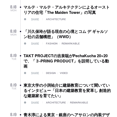
マルテ・マルテ・アルキテクテンによるオースト
8
.
18
MON
リアの住宅「The Maiden Tower」の写真
SHARE
ARCHITECTURE
「川久保玲が語る現在の心境とコム デ ギャルソ
8
.
18
MON
ン社の店舗構想」（WWD）
SHARE
FASHION
/
REMARKABLE
TAKT PROJECTの吉泉聡がPechaKucha 20×20
8
.
19
TUE
で、「３-PRING PRODUCT」を説明している動
画
SHARE
DESIGN
/
VIDEO
東京大学の小渕祐介に建築教育について聞いてい
8
.
19
TUE
るインタビュー「日本の建築教育を変革し 創造的
な建築家を育てたい」
SHARE
ARCHITECTURE
/
REMARKABLE
青木淳による東京・銀座のヘアサロンの内装デザ
8
.
19