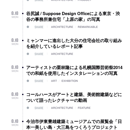
谷尻誠 / Suppose Design Officeによる東京・渋
8
.
18
MON
谷の事務所兼住宅「上原の家」の写真
SHARE
ARCHITECTURE
/
REMARKABLE
ミャンマーに進出した大分の住宅会社の取り組み
8
.
18
MON
を紹介しているレポート記事
SHARE
ARCHITECTURE
アーティストの栗林隆による札幌国際芸術祭2014
8
.
18
MON
での和紙を使用したインスタレーションの写真
SHARE
ART
/
EXHIBITION
コールハースがアートと建築、美術館建築などに
8
.
18
MON
ついて語ったレクチャーの動画
SHARE
ARCHITECTURE
/
FEATURE
今治市伊東豊雄建築ミュージアムでの展覧会「日
8
.
18
MON
本一美しい島・大三島をつくろうプロジェクト