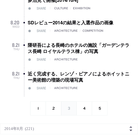
多治見で開催[2014/10/4]
SHARE
CULTURE
/
EXHIBITION
SDレビュー2014の結果と入選作品の画像
8
.
20
WED
SHARE
ARCHITECTURE
/
COMPETITION
隈研吾による長崎のホテルの施設「ガーデンテラ
8
.
21
THU
ス長崎 ロイヤルテラス棟」の写真
SHARE
ARCHITECTURE
近く完成する、レンゾ・ピアノによるホイットニ
8
.
21
THU
ー美術館の増築の現場写真
SHARE
ARCHITECTURE
1
2
3
4
5