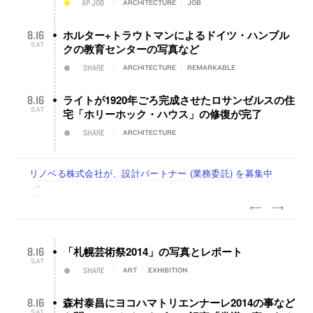
AP JOB
ARCHITECTURE
/
JOB
ホルター+トラウトマンによるドイツ・ハンブル
8
.
16
SAT
クの教育センターの写真など
SHARE
ARCHITECTURE
/
REMARKABLE
ライトが1920年ごろ完成させたロサンゼルスの住
8
.
16
SAT
宅「ホリーホック・ハウス」の修復が完了
SHARE
ARCHITECTURE
佐々木慧が主宰する「axonometric株式会社」が、設計スタ
古民家を軸に全国で“価値循環の仕組み”を作り、リモートワ
リノベる株式会社が、設計パートナー (業務委託) を募集中
社会への影響力のある建築を手掛け、スタッフ同士で助け合
代官山を拠点に活動する「梅澤竜也 / ALA INC.」が、設計ス
ッフ（経験者・既卒・2027年新卒）を募集中
ーク主体の働き方を実践する「株式会社つぎと」が、設計ス
う環境づくりも行う「E.A.S.T.architects」が、設計スタッフ
タッフ・アルバイト・事務職を募集中
タッフ（経験者・既卒）を募集中
（経験者・既卒・2027年新卒）を募集中
「札幌芸術祭2014」の写真とレポート
8
.
16
SAT
SHARE
ART
/
EXHIBITION
森村泰昌にヨコハマトリエンナーレ2014の事など
8
.
16
SAT