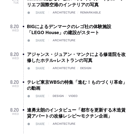
TUE
リエフ国際空港のインテリアの写真
SHARE
ARCHITECTURE
/
REMARKABLE
BIGによるデンマークのレゴ社の体験施設
8
.
20
WED
「LEGO House」の建設がスタート
SHARE
ARCHITECTURE
アジャンス・ジュアン・マンクによる修道院を改
8
.
20
WED
修したホテル+レストランの写真
SHARE
ARCHITECTURE
/
DESIGN
テレビ東京WBSの特集「進む！ものづくり革命」
8
.
20
WED
の動画
SHARE
DESIGN
/
VIDEO
連勇太朗のインタビュー「都市を更新する木造賃
8
.
20
WED
貸アパートの改修レシピ〜モクチン企画」
SHARE
ARCHITECTURE