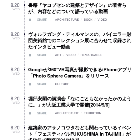
書籍『ヤコブセンの建築とデザイン』の著者ら
8
.
20
WED
が、内容などについて語っている動画
SHARE
ARCHITECTURE
/
BOOK
/
VIDEO
ヴォルフガング・ティルマンスの、バイエラー財
8
.
20
WED
団美術館でのコレクション展に合わせて収録され
たインタビュー動画
SHARE
ART
/
VIDEO
/
REMARKABLE
Googleが360°VR写真が撮影できるiPhoneアプリ
8
.
20
WED
「Photo Sphere Camera」をリリース
SHARE
CULTURE
堀部安嗣の講演会「なにごともなかったかのよう
8
.
20
WED
に。」が大阪工業大学で開催[2014/9/6]
SHARE
ARCHITECTURE
/
EXHIBITION
建築家のアサノコウタなども関わっているイベン
8
.
20
WED
ト「フェスティバルFUKUSHIMA in TAJIMI!」が