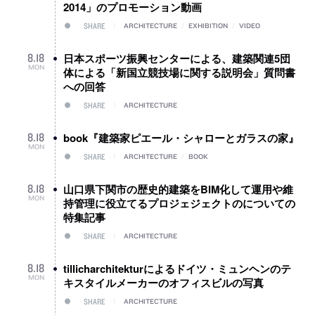
2014」のプロモーション動画
SHARE
ARCHITECTURE
/
EXHIBITION
/
VIDEO
日本スポーツ振興センターによる、建築関連5団
8
.
18
MON
体による「新国立競技場に関する説明会」質問書
への回答
SHARE
ARCHITECTURE
book『建築家ピエール・シャローとガラスの家』
8
.
18
MON
SHARE
ARCHITECTURE
/
BOOK
山口県下関市の歴史的建築をBIM化して運用や維
8
.
18
MON
持管理に役立てるプロジェジェクトのについての
特集記事
SHARE
ARCHITECTURE
tillicharchitekturによるドイツ・ミュンヘンのテ
8
.
18
MON
キスタイルメーカーのオフィスビルの写真
SHARE
ARCHITECTURE