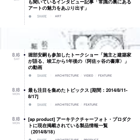
も聞いているインタビュー記事「常識の裏にある
アートの魅力をあぶり出す」
SHARE
ART
堀部安嗣も参加したトークショー「施主と建築家
8
.
16
SAT
が語る、竣工から1年後の〈阿佐ヶ谷の書庫〉」
の動画
SHARE
ARCHITECTURE
/
VIDEO
/
FEATURE
最も注目を集めたトピックス [期間：2014/8/11-
8
.
18
MON
8/17]
SHARE
ARCHITECTURE
/
FEATURE
[ap product] アーキテクチャーフォト・プロダク
8
.
18
MON
トに現在掲載されている製品情報一覧
（2014/8/18）
SHARE
ARCHITECTURE
/
PRODUCT