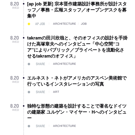
[ap job 更新] 宗本晋作建築設計事務所が設計スタ
8
.
20
WED
ッフ／事務・広報スタッフ／オープンデスクを募
集中
AP JOB
ARCHITECTURE
/
JOB
takramの田川欣哉と、そのオフィスの設計を手掛
8
.
20
WED
けた高塚章夫へのインタビュー「中心空間“コ
ア”によりパブリック／プライベートを流動化さ
せるtakramのオフィス」
SHARE
ARCHITECTURE
エルネスト・ネトがアメリカのアスペン美術館で
8
.
20
WED
行っているインスタレーションの写真
SHARE
ART
独特な形態の建築を設計することで著名なドイツ
8
.
20
WED
の建築家 ユルゲン・マイヤー・Hへのインタビュ
ー
SHARE
ARCHITECTURE