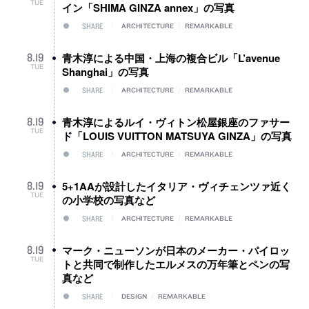
TUE
イン「SHIMA GINZA annex」の写真
SHARE
ARCHITECTURE
/
REMARKABLE
青木淳による中国・上海の複合ビル「L’avenue
8
.
19
TUE
Shanghai」の写真
SHARE
ARCHITECTURE
/
REMARKABLE
青木淳によるルイ・ヴィトン松屋銀座のファサー
8
.
19
TUE
ド「LOUIS VUITTON MATSUYA GINZA」の写真
SHARE
ARCHITECTURE
/
REMARKABLE
5+1AAが設計したイタリア・ヴィチェンツァ近く
8
.
19
TUE
の小学校の写真など
SHARE
ARCHITECTURE
/
REMARKABLE
マーク・ニューソンが日本のメーカー・パイロッ
8
.
19
TUE
トと共同で制作したエルメスの万年筆とペンの写
真など
SHARE
DESIGN
/
REMARKABLE