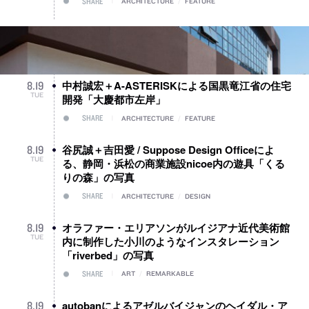
SHARE
ARCHITECTURE
/
FEATURE
中村誠宏＋A-ASTERISKによる国黒竜江省の住宅
8
.
19
TUE
開発「大慶都市左岸」
SHARE
ARCHITECTURE
/
FEATURE
谷尻誠＋吉田愛 / Suppose Design Officeによ
8
.
19
TUE
る、静岡・浜松の商業施設nicoe内の遊具「くる
りの森」の写真
SHARE
ARCHITECTURE
/
DESIGN
オラファー・エリアソンがルイジアナ近代美術館
8
.
19
TUE
内に制作した小川のようなインスタレーション
「riverbed」の写真
SHARE
ART
/
REMARKABLE
autobanによるアゼルバイジャンのヘイダル・ア
8
.
19