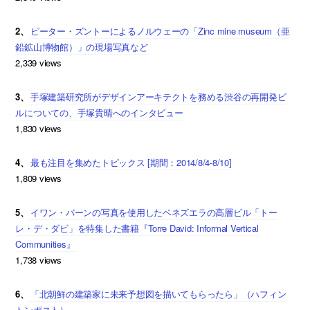
2、
ピーター・ズントーによるノルウェーの「Zinc mine museum（亜
鉛鉱山博物館）」の現場写真など
2,339 views
3、
手塚建築研究所がデザインアーキテクトを務める渋谷の再開発ビ
ルについての、手塚貴晴へのインタビュー
1,830 views
4、
最も注目を集めたトピックス [期間：2014/8/4-8/10]
1,809 views
5、
イワン・バーンの写真を使用したベネズエラの高層ビル「トー
レ・デ・ダビ」を特集した書籍『Torre David: Informal Vertical
Communities』
1,738 views
6、
「北朝鮮の建築家に未来予想図を描いてもらったら」（ハフィン
トンポスト）