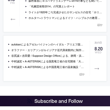
森村泰昌にヨコハマトリエンナーレ2014の事なども聞いているインタビュー記事「常識の裏にあるアートの魅力をあぶり出す」
FRI
「札幌芸術祭2014」の写真とレポート
ライトが1920年ごろ完成させたロサンゼルスの住宅「ホリーホック・ハウス」の修復が完了
ホルター+トラウトマンによるドイツ・ハンブルクの教育センターの写真など
ほか
autobanによるアゼルバイジャンのヘイダル・アリエフ国際空港のインテリアの写真
8
.
20
オラファー・エリアソンがルイジアナ近代美術館内に制作した小川のようなインスタレーション「riverbed」の写真
WED
谷尻誠＋吉田愛 / Suppose Design Officeによる、静岡・浜松の商業施設nicoe内の遊具「くるりの森」の写真
中村誠宏＋A-ASTERISKによる国黒竜江省の住宅開発「大慶都市左岸」
中村誠宏＋A-ASTERISKによる中国黒竜江省の温泉施設「チチハル鶴之湯温泉」
ほか
Subscribe and Follow