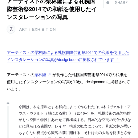
アーティストの栗林隆による札幌国
SHARE
際芸術祭2014での和紙を使用したイ
ンスタレーションの写真
ART
EXHIBITION
|
アーティストの栗林隆による札幌国際芸術祭2014での和紙を使用した
インスタレーションの写真がdesignboomに掲載されています
アーティストの
栗林隆
が制作した札幌国際芸術祭2014での和紙を
使用したインスタレーションの写真が10枚、designboomに掲載されて
います。
今回は、木を原料とする和紙によって作られた白い林《ヴァルト・ア
ウス・ヴァルト（林による林）》（2010–）を、札幌芸術の森美術館
がもつ空間の特性にあわせて再構成する。日本的な空間の間仕切りな
どに見られる狭間や、レイヤー構造の概念によって、和紙の林が思い
もよらない視点から観客の前に開ける。それは北の大地を彷彿とさせ