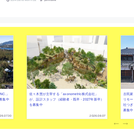
NC.」
佐々木慧が主宰する「axonometric株式会社」
古民家
募集中
が、設計スタッフ（経験者・既卒・2027年新卒）
リモー
を募集中
社つぎ
募集中
26.07.30
2026.08.07