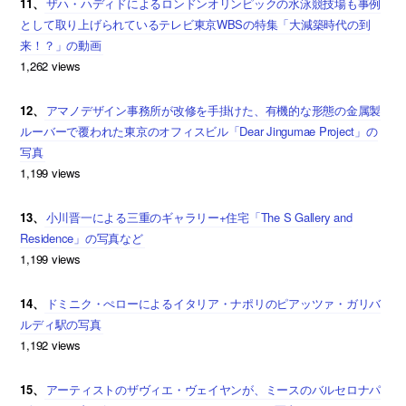
11、
ザハ・ハディドによるロンドンオリンピックの水泳競技場も事例
として取り上げられているテレビ東京WBSの特集「大減築時代の到
来！？」の動画
1,262 views
12、
アマノデザイン事務所が改修を手掛けた、有機的な形態の金属製
ルーバーで覆われた東京のオフィスビル「Dear Jingumae Project」の
写真
1,199 views
13、
小川晋一による三重のギャラリー+住宅「The S Gallery and
Residence」の写真など
1,199 views
14、
ドミニク・ぺローによるイタリア・ナポリのピアッツァ・ガリバ
ルディ駅の写真
1,192 views
15、
アーティストのザヴィエ・ヴェイヤンが、ミースのバルセロナパ