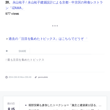
20、
永山祐子 / 永山祐子建築設計による京都・中京区の和食レストラ
ン「IZAMA」
977 views
＞
過去の「注目を集めたトピックス」はこちらでどうぞ
SHARE
最も注目を集めたトピックス
2014.08.18 Mon 09:48
permalink
堀部安嗣も参加したトークショー「施主と建築家が語る、竣工から1年後の〈阿佐ヶ谷の書庫〉」の動画
8
.
15