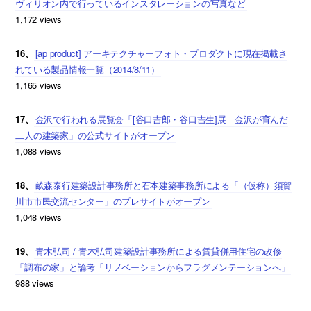
ヴィリオン内で行っているインスタレーションの写真など
1,172 views
16、
[ap product] アーキテクチャーフォト・プロダクトに現在掲載さ
れている製品情報一覧（2014/8/11）
1,165 views
17、
金沢で行われる展覧会「[谷口吉郎・谷口吉生]展 金沢が育んだ
二人の建築家」の公式サイトがオープン
1,088 views
18、
畝森泰行建築設計事務所と石本建築事務所による「（仮称）須賀
川市市民交流センター」のプレサイトがオープン
1,048 views
19、
青木弘司 / 青木弘司建築設計事務所による賃貸併用住宅の改修
「調布の家」と論考「リノベーションからフラグメンテーションへ」
988 views