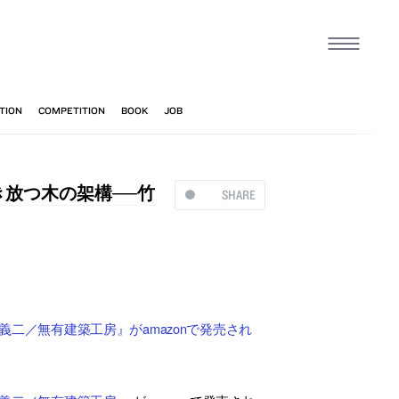
解き放つ木の架構──竹
SHARE
義二／無有建築工房』がamazonで発売され