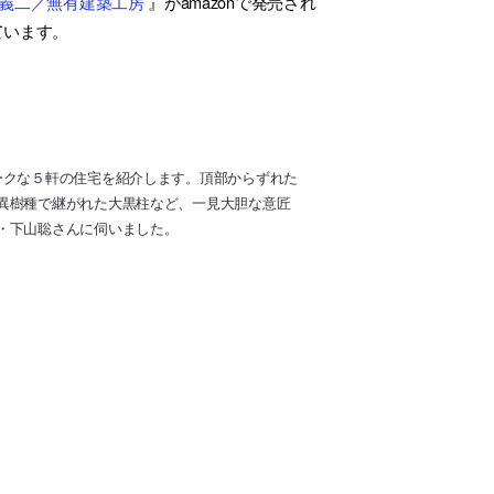
原義二／無有建築工房
』がamazonで発売され
ています。
ークな５軒の住宅を紹介します。頂部からずれた
異樹種で継がれた大黒柱など、一見大胆な意匠
・下山聡さんに伺いました。