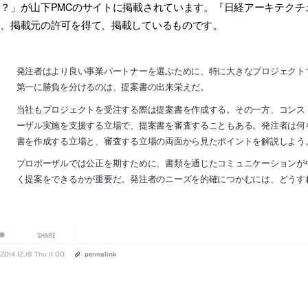
？」が山下PMCのサイトに掲載されています。『日経アーキテク
し、掲載元の許可を得て、掲載しているものです。
発注者はより良い事業パートナーを選ぶために、特に大きなプロジェクト
第一に勝負を分けるのは、提案書の出来栄えだ。
当社もプロジェクトを受注する際は提案書を作成する。その一方、コンス
ーザル実施を支援する立場で、提案書を審査することもある。発注者は何
書を作成する立場と、審査する立場の両面から見たポイントを解説しよう
プロポーザルでは公正を期すために、書類を通じたコミュニケーションが
く提案をできるかが重要だ。発注者のニーズを的確につかむには、どうす
SHARE
2014.12.18 Thu 11:00
permalink