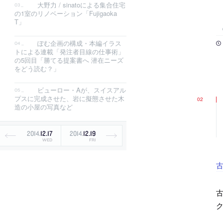
大野力 / sinatoによる集合住宅
の1室のリノベーション「Fujigaoka
T」
ぽむ企画の構成・本編イラス
トによる連載「発注者目線の仕事術」
の5回目「勝てる提案書へ 潜在ニーズ
をどう読む？」
ビューロー・Aが、スイスアル
プスに完成させた、岩に擬態させた木
造の小屋の写真など
2014
.
12
.
17
2014
.
12
.
19
WED
FRI
古