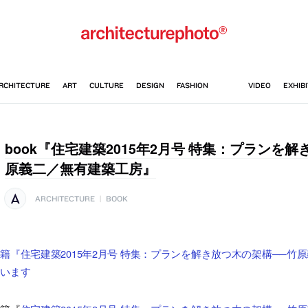
book『住宅建築2015年2月号 特集：プランを
原義二／無有建築工房』
ARCHITECTURE
|
BOOK
籍『住宅建築2015年2月号 特集：プランを解き放つ木の架構──竹原
ています