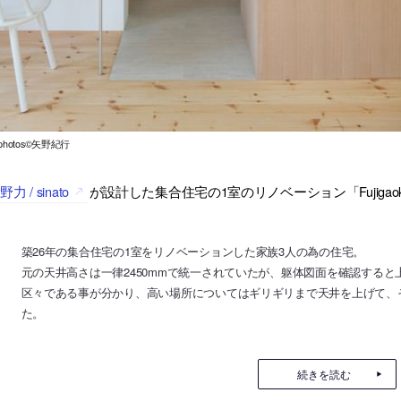
l photos©矢野紀行
野力 / sinato
が設計した集合住宅の1室のリノベーション「Fujigaok
築26年の集合住宅の1室をリノベーションした家族3人の為の住宅。
元の天井高さは一律2450mmで統一されていたが、躯体図面を確認する
区々である事が分かり、高い場所についてはギリギリまで天井を上げて、
た。
続きを読む