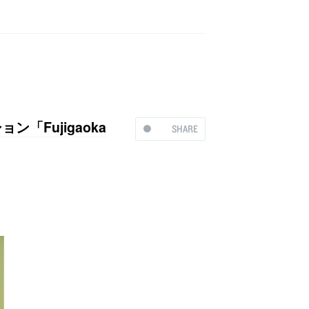
ン「Fujigaoka
SHARE