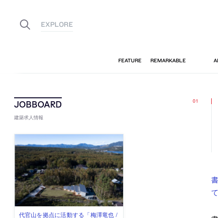
建築求人情報
書
古民家を軸に全国で“価値循環の仕組
リノベる株式会社が、設計パートナ
社会への影響力のある建築を手掛
代官山を拠点に活動する「梅澤竜也 /
住宅や共同住宅などを手掛け、“合理