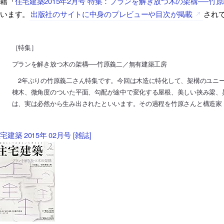
書籍『
住宅建築2015年2月号 特集：プランを解き放つ木の架構──竹
ています。
出版社のサイトに中身のプレビューや目次が掲載
され
［特集］
プランを解き放つ木の架構──竹原義二／無有建築工房
2年ぶりの竹原義二さん特集です。今回は木造に特化して、架構のユニ
棟木、微角度のついた平面、勾配が途中で変化する屋根、美しい挟み梁、
は、実は必然から生み出されたといいます。その過程を竹原さんと構造家
宅建築 2015年 02月号 [雑誌]