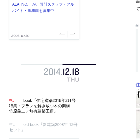
み”を作り、リモートワーク主体の働
ー (業務委託) を募集中
け、スタッフ同士で助け合う環境づ
ALA INC.」が、設計スタッフ・アル
的でシンプルなデザイン”を志向する
き方を実践する「株式会社つぎと」
くりも行う「E.A.S.T.architects」
バイト・事務職を募集中
「PANDA：山本浩三建築設計事務
が、設計スタッフ（経験者・既卒）
が、設計スタッフ（経験者・既卒・
所」が、設計スタッフ（経験者・既
を募集中
2027年新卒）を募集中
卒・2027年新卒）を募集中
2026.08.03
2026.08.03
2026.07.31
2026.07.30
2026.07.29
2014
.
12
.
18
THU
住
book『住宅建築2015年2月号
特集：プランを解き放つ木の架構──
竹原義二／無有建築工房』
old book『新建築2008年 12冊
セット』