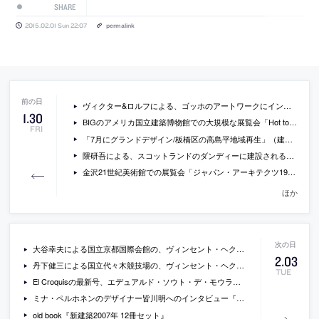
SHARE
2015.02.01 Sun 22:07
permalink
ヴィクター&ロルフによる、ゴッホのアートワークにインスピレーションを受けた2015ssコレクションの写真
1
.
30
BIGのアメリカ国立建築博物館での大規模な展覧会「Hot to Cold」の会場写真
FRI
「7月にグランドデザイン/板橋区の高島平地域再生」（建設通信新聞）
隈研吾による、スコットランドのダンディーに建設されるヴィクトリア&アルバート博物館・新館のCG動画
金沢21世紀美術館での展覧会「ジャパン・アーキテクツ1945-2010」のキュレーターのフレデリック・ミゲルーのインタビュー（日本語字幕付）
ほか
大谷幸夫による国立京都国際会館の、ヴィンセント・ヘクトが撮影した動画
2
.
03
丹下健三による国立代々木競技場の、ヴィンセント・ヘクトが撮影した動画
TUE
El Croquisの最新号、エデュアルド・ソウト・デ・モウラ特集の書籍版
ミナ・ペルホネンのデザイナー皆川明へのインタビュー『「新しさ」は、ファッションの売りに、なりません。』
old book『新建築2007年 12冊セット』