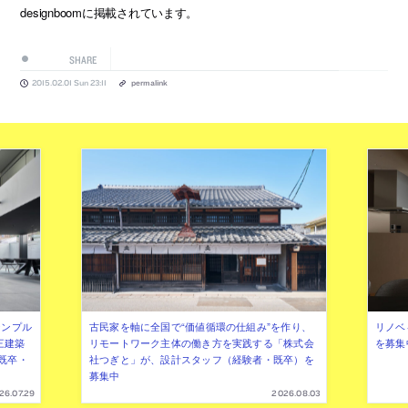
designboomに掲載されています。
SHARE
2015.02.01 Sun 23:11
permalink
シンプル
古民家を軸に全国で“価値循環の仕組み”を作り、
リノベ
三建築
リモートワーク主体の働き方を実践する「株式会
を募集
既卒・
社つぎと」が、設計スタッフ（経験者・既卒）を
募集中
26.07.29
2026.08.03