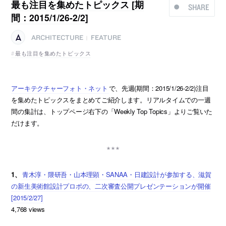
最も注目を集めたトピックス [期
SHARE
間：2015/1/26-2/2]
ARCHITECTURE
FEATURE
|
最も注目を集めたトピックス
アーキテクチャーフォト・ネット
で、先週(期間：2015/1/26-2/2)注目
を集めたトピックスをまとめてご紹介します。リアルタイムでの一週
間の集計は、トップページ右下の「Weekly Top Topics」よりご覧いた
だけます。
1、
青木淳・隈研吾・山本理顕・SANAA・日建設計が参加する、滋賀
の新生美術館設計プロポの、二次審査公開プレゼンテーションが開催
[2015/2/27]
4,768 views