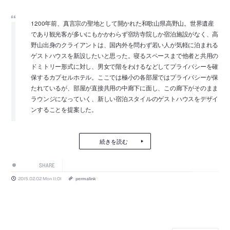
1200年前、真言宗の聖地として開かれた和歌山県高野山。世界遺産
であり観光客が多いにもかかわらず宿坊寺院しか宿泊施設がなく、高
野山出身のクライアントは、国内外を問わず若い人が気軽に泊まれる
ゲストハウスを新設したいと思った。寝るスペースまで他者と共用の
ドミトリー形式に対し、男女で階をわけるなどしてプライバシーを確
保するカプセルホテル。ここでは極小の各部屋ではプライバシーが保
たれているが、部屋が直接共用の中廊下に面し、この廊下がそのまま
ラウンジになっていく、新しい宿泊スタイルのゲストハウスをデザイ
ンすることを提案した。
続きを読む
SHARE
2015.02.02 Mon 11:01
permalink