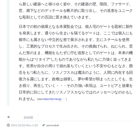
ら新しい建築へと移りゆく姿や、その建築の壁、階段、ファサード、
窓、廊下などのディテールを断片的に取り出し、その造形をユニーク
な彫刻としての言語に置き換えていきます。
日本での初の個展となる本展覧会では、個人宅のゲートを題材に新作
を発表します。通りから住まいを隔てるゲートは、ここでは個人にも
都市にも属さない中立的な形で展示されます。主にスチールを使用
し、工業的なプロセスで生み出され、その後曲げられ、ねじられ、歪
んだ形のまま、機能をもたずに佇む造形としてのゲートは、本来の機
能からは“リタイア”したものでありながら私たちに力強く迫ってきま
す。世界が自分の周りで崩れ落ちていくという不安や心もとなさ、懸
念をもつ私たちに、ソスノフスカは魔法のように、人間に内在する回
復力を露にします。政権は崩壊し、夢や希望が弱まったとしても、生
き残り、再生していく・・・その力強い表現は、ユートピアと放棄を
日常的に目にしてきたソスノフスカならではのメッセージなのかもし
れません。
(via
maisonhermes.jp
)
SHARE
2015.02.02 Mon 11:25
permalink