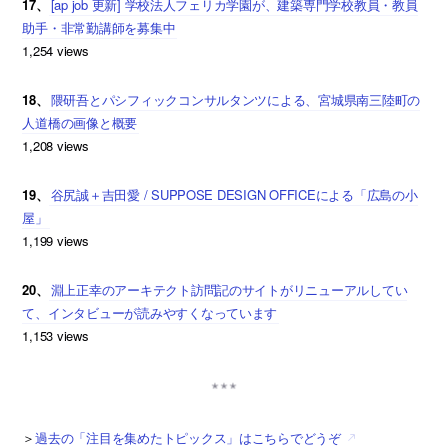
17、
[ap job 更新] 学校法人フェリカ学園が、建築専門学校教員・教員
助手・非常勤講師を募集中
1,254 views
18、
隈研吾とパシフィックコンサルタンツによる、宮城県南三陸町の
人道橋の画像と概要
1,208 views
19、
谷尻誠＋吉田愛 / SUPPOSE DESIGN OFFICEによる「広島の小
屋」
1,199 views
20、
淵上正幸のアーキテクト訪問記のサイトがリニューアルしてい
て、インタビューが読みやすくなっています
1,153 views
＞
過去の「注目を集めたトピックス」はこちらでどうぞ