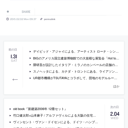
SHARE
2015.02.02 Mon 09:37
permalink
デイビッド・アジャイによる、アーティスト ローナ・シンプソンのアメリカ・ブルックリンのスタジオの写真など
1
.
31
BIGのアメリカ国立建築博物館での大規模な展覧会「Hot to Cold」の新しい会場写真
SAT
隈研吾が設計したイタリア・ミラノのカンペールの店舗の写真
スノヘッタによる、カナダ・トロントにある、ライアソン大学の学生学習センターの写真など
UR都市機構がTSUTAYAとコラボして、団地のモデルルームを公開
ほか
old book『新建築2006年 12冊セット』
2
.
04
竹口健太郎+山本麻子 / アルファヴィルによる大阪の住宅「DIG IN THE SKY」
WED
ヴィンセント・ヴァン・ドイセンによる、ドイツ・ハンブルグのイソップの店舗の写真