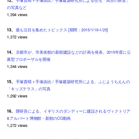
12、
手塚貴晴＋手塚由比 / 手塚建築研究所による住宅「高台の茶室」
の写真など
1,394 views
13、
最も注目を集めたトピックス [期間：2015/1/19-1/25]
1,372 views
14、
京都市が、市美術館の新館建設などの計画を発表。2015年度に公
募型プロポーザルを開催
1,344 views
15、
手塚貴晴＋手塚由比 / 手塚建築研究所による、ふじようちえんの
「キッズテラス」の写真
1,292 views
16、
隈研吾による、イギリスのダンディーに建設されるヴィクトリア
&アルバート博物館・新館のCG動画
1,272 views