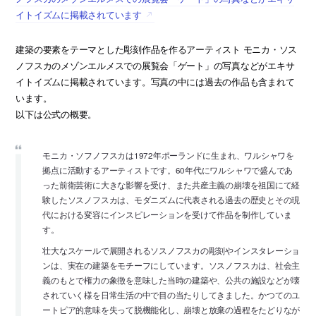
イトイズムに掲載されています
建築の要素をテーマとした彫刻作品を作るアーティスト モニカ・ソス
ノフスカのメゾンエルメスでの展覧会「ゲート」の写真などがエキサ
イトイズムに掲載されています。写真の中には過去の作品も含まれて
います。
以下は公式の概要。
モニカ・ソフノフスカは1972年ポーランドに生まれ、ワルシャワを
拠点に活動するアーティストです。60年代にワルシャワで盛んであ
った前衛芸術に大きな影響を受け、また共産主義の崩壊を祖国にて経
験したソスノフスカは、モダニズムに代表される過去の歴史とその現
代における変容にインスピレーションを受けて作品を制作していま
す。
壮大なスケールで展開されるソスノフスカの彫刻やインスタレーショ
ンは、実在の建築をモチーフにしています。ソスノフスカは、社会主
義のもとで権力の象徴を意味した当時の建築や、公共の施設などが壊
されていく様を日常生活の中で目の当たりしてきました。かつてのユ
ートピア的意味を失って脱機能化し、崩壊と放棄の過程をたどりなが