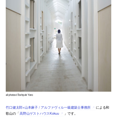
all photos©Toshiyuki Yano
竹口健太郎+山本麻子 / アルファヴィル一級建築士事務所
による和
歌山の「
高野山ゲストハウスKokuu
」です。