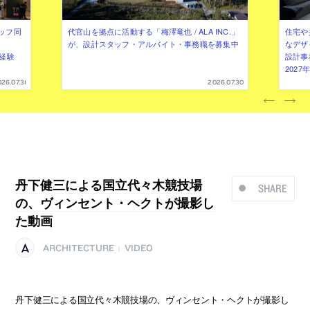
ッフ同
代官山を拠点に活動する「梅澤竜也 / ALA INC.」
住宅や
が、設計スタッフ・アルバイト・事務職を募集中
なデザ
（経験
設計事
202
26.07.31
2026.07.30
丹下健三による国立代々木競技場
SHARE
の、ヴィンセント・ヘクトが撮影し
た動画
ARCHITECTURE
VIDEO
|
丹下健三による国立代々木競技場の、ヴィンセント・ヘクトが撮影し