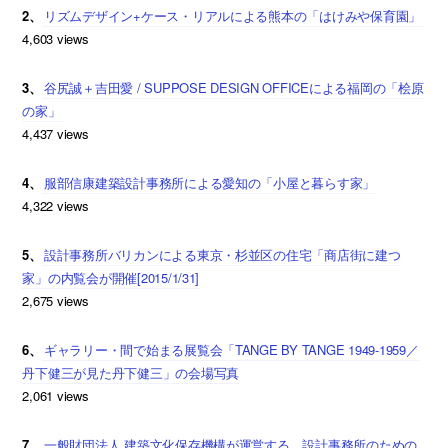
2、
リズムデザイン+ケース・リアルによる熊本の「はけみや保育園」
4,603 views
3、
谷尻誠＋吉田愛 / SUPPOSE DESIGN OFFICEによる福岡の「桧原
の家」
4,437 views
4、
服部信康建築設計事務所による愛知の「小屋と暮らす家」
4,322 views
5、
設計事務所バリカンによる東京・杉並区の住宅「商店街に建つ
家」の内覧会が開催[2015/1/31]
2,675 views
6、
ギャラリー・間で始まる展覧会「TANGE BY TANGE 1949-1959／
丹下健三が見た丹下健三」の会場写真
2,061 views
7、
一般財団法人 建築文化保存機構が運営する、設計事務所のための