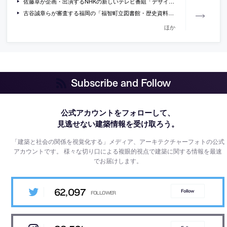
佐藤卓が企画・出演するNHKの新しいテレビ番組「デザインの梅干」の概要
古谷誠章らが審査する福岡の「福智町立図書館・歴史資料館」設計プロポーザルが参加者を募集中（応募条件は緩め）
ほか
Subscribe and Follow
公式アカウントをフォローして、
見逃せない建築情報を受け取ろう。
「建築と社会の関係を視覚化する」メディア、アーキテクチャーフォトの公式
アカウントです。
様々な切り口による複眼的視点で建築に関する情報を最速
でお届けします。
62,097
Follow