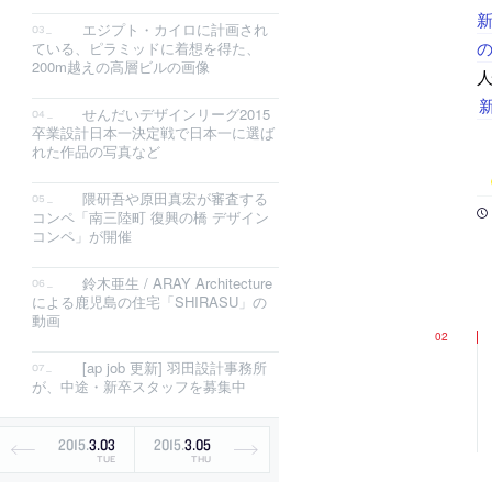
エジプト・カイロに計画され
ている、ピラミッドに着想を得た、
200m越えの高層ビルの画像
せんだいデザインリーグ2015
卒業設計日本一決定戦で日本一に選ば
れた作品の写真など
隈研吾や原田真宏が審査する
コンペ「南三陸町 復興の橋 デザイン
コンペ」が開催
鈴木亜生 / ARAY Architecture
による鹿児島の住宅「SHIRASU」の
動画
[ap job 更新] 羽田設計事務所
が、中途・新卒スタッフを募集中
2015
.
3
.
03
2015
.
3
.
05
TUE
THU