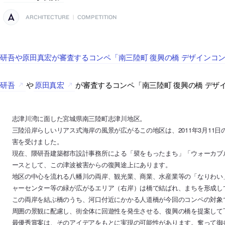
ARCHITECTURE
|
COMPETITION
研吾や原田真宏が審査するコンペ「南三陸町 復興の橋 デザインコ
隈研吾
や
原田真宏
が審査するコンペ「南三陸町 復興の橋 デザ
志津川湾に面した宮城県南三陸町志津川地区。
三陸沿岸らしいリアス式海岸の風景が広がるこの地区は、2011年3月11
害を受けました。
現在、隈研吾建築都市設計事務所による「襞をもったまち」「ウォーカブ
ースとして、この津波被害からの復興途上にあります。
地区の中心を流れる八幡川の両岸、観光業、商業、水産業等の「なりわい
ャーセンター等の緑が広がるエリア（右岸）は橋で結ばれ、まちを形成し
この両岸を結ぶ橋のうち、河口付近にかかる人道橋が今回のコンペの対象
周囲の景観に配慮し、街全体に回遊性を発生させる、復興の橋を提案して
最優秀賞案は、そのアイデアをもとに実現の可能性があります。奮って御