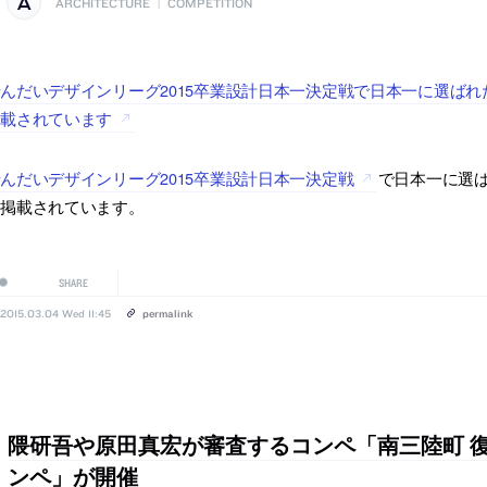
ARCHITECTURE
|
COMPETITION
んだいデザインリーグ2015卒業設計日本一決定戦で日本一に選ば
掲載されています
んだいデザインリーグ2015卒業設計日本一決定戦
で日本一に選
に掲載されています。
SHARE
2015.03.04 Wed 11:45
permalink
隈研吾や原田真宏が審査するコンペ「南三陸町 復
ンペ」が開催