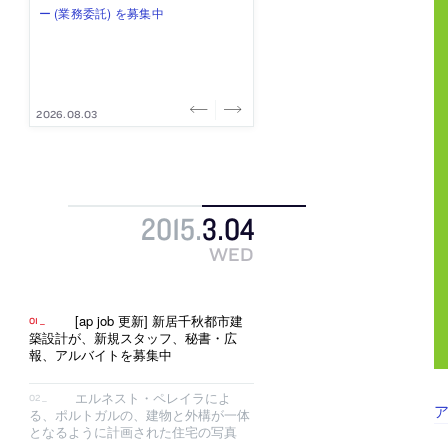
み”を作り、リモートワーク主体の働
ー (業務委託) を募集中
け、スタッフ同士で助け合う環境づ
ALA INC.」が、設計スタッフ・アル
的でシンプルなデザイン”を志向する
き方を実践する「株式会社つぎと」
くりも行う「E.A.S.T.architects」
バイト・事務職を募集中
「PANDA：山本浩三建築設計事務
が、設計スタッフ（経験者・既卒）
が、設計スタッフ（経験者・既卒・
所」が、設計スタッフ（経験者・既
を募集中
2027年新卒）を募集中
卒・2027年新卒）を募集中
2026.08.03
2026.08.03
2026.07.31
2026.07.30
2026.07.29
2015
.
3
.
04
WED
[ap job 更新] 新居千秋都市建
築設計が、新規スタッフ、秘書・広
報、アルバイトを募集中
エルネスト・ペレイラによ
る、ポルトガルの、建物と外構が一体
となるように計画された住宅の写真