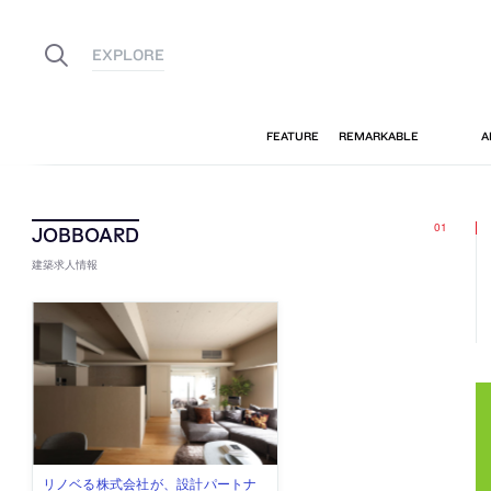
建築求人情報
古民家を軸に全国で“価値循環の仕組
リノベる株式会社が、設計パートナ
社会への影響力のある建築を手掛
代官山を拠点に活動する「梅澤竜也 /
住宅や共同住宅などを手掛け、“合理