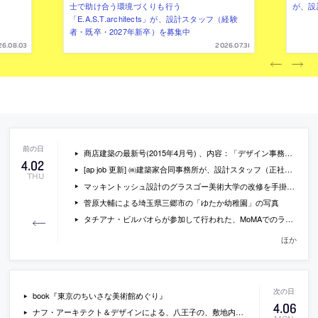
士で助け合う環境づくりも行う
が、設
「E.A.S.T.architects」が、設計スタッフ（経験
者・既卒・2027年新卒）を募集中
26.08.03
2026.07.31
商店建築の最新号(2015年4月号) 、内容：「デザイン事務所を運営するための10のアイデア」等
4
.
02
[ap job 更新] ㈱建築家合同事務所が、設計スタッフ（正社員）を募集中
THU
マッキントッシュ設計のグラスゴー美術大学の改修を手掛ける、設計事務所が決定
菅原大輔による埼玉県三郷市の「ゆたか幼稚園」の写真
タチアナ・ビルバオらが参加して行われた、MoMAでのラテンアメリカの建築についてのシンポ「Learning from/in Latin America」の動画
ほか
book『東京のちいさな美術館めぐり』
4
.
06
ナフ・アーキテクト＆デザインによる、八王子の、敷地内の二件の住宅がアーチ状の通路を作っている「Arch Wall House」の写真など