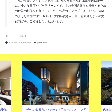
「窓の本棚」プロジェクト第2回。私たち窓研究所は建築事務所o＋h
に、小さな書店やギャラリーなどで、本の全国巡回展を開催するため
の什器の制作をお願いしました。作品のコンセプトは、“小さな建築
のような本棚”です。今回は、大西麻貴さん、百田有希さんからの提
案内容を、ご紹介したいと思います。
SHARE
2015.04.04 Sat 17:40
permalink
務委託)
社会への影響力のある建築を手掛け、スタッフ同
代官山を