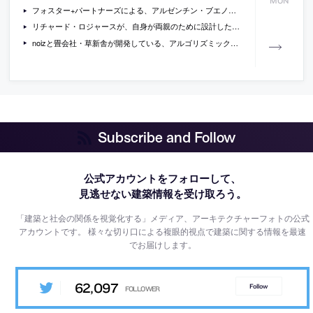
MON
フォスター+パートナーズによる、アルゼンチン・ブエノスアイレスの市庁舎の写真など
リチャード・ロジャースが、自身が両親のために設計した住宅を、ハーバード大学デザイン大学院に寄付
noizと畳会社・草新舎が開発している、アルゴリズミック・デザインによる「ヴォロノイ畳」の紹介記事
Subscribe and Follow
公式アカウントをフォローして、
見逃せない建築情報を受け取ろう。
「建築と社会の関係を視覚化する」メディア、アーキテクチャーフォトの公式
アカウントです。
様々な切り口による複眼的視点で建築に関する情報を最速
でお届けします。
62,097
Follow