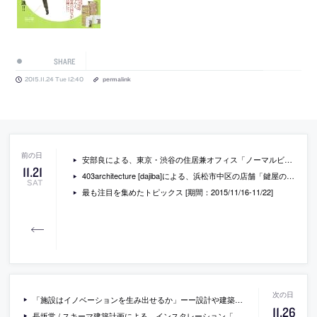
SHARE
2015.11.24 Tue 12:40
permalink
安部良による、東京・渋谷の住居兼オフィス「ノーマルビルディング」の写真
11
.
21
403architecture [dajiba]による、浜松市中区の店舗「鍵屋の基礎」
SAT
最も注目を集めたトピックス [期間：2015/11/16-11/22]
「施設はイノベーションを生み出せるか」ーー設計や建築について「ビジネス」という視点で学ぶことができる書籍『施設参謀』プレビュー（1）
11
.
26
長坂常 / スキーマ建築計画による、インスタレーション「boingboing」