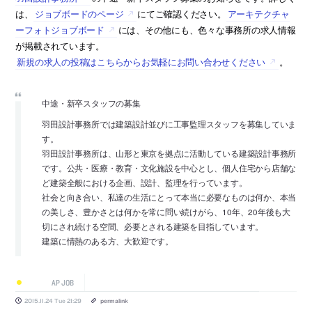
は、
ジョブボードのページ
にてご確認ください。
アーキテクチャ
ーフォトジョブボード
には、その他にも、色々な事務所の求人情報
が掲載されています。
新規の求人の投稿はこちらからお気軽にお問い合わせください
。
中途・新卒スタッフの募集
羽田設計事務所では建築設計並びに工事監理スタッフを募集していま
す。
羽田設計事務所は、山形と東京を拠点に活動している建築設計事務所
です。公共・医療・教育・文化施設を中心とし、個人住宅から店舗な
ど建築全般における企画、設計、監理を行っています。
社会と向き合い、私達の生活にとって本当に必要なものは何か、本当
の美しさ、豊かさとは何かを常に問い続けがら、10年、20年後も大
切にされ続ける空間、必要とされる建築を目指しています。
建築に情熱のある方、大歓迎です。
AP JOB
2015.11.24 Tue 21:29
permalink