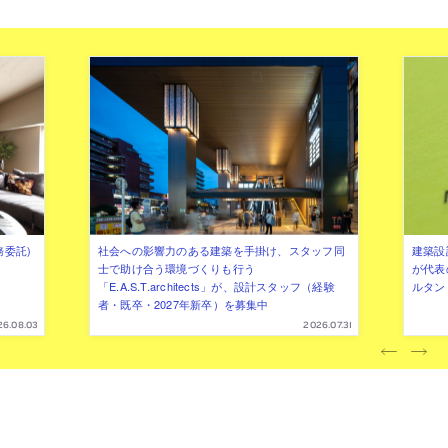
務委託)
社会への影響力のある建築を手掛け、スタッフ同
建築設
士で助け合う環境づくりも行う
が代表
「E.A.S.T.architects」が、設計スタッフ（経験
ルタン
者・既卒・2027年新卒）を募集中
26.08.03
2026.07.31