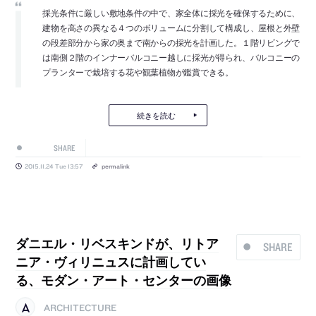
採光条件に厳しい敷地条件の中で、家全体に採光を確保するために、
建物を高さの異なる４つのボリュームに分割して構成し、屋根と外壁
の段差部分から家の奥まで南からの採光を計画した。１階リビングで
は南側２階のインナーバルコニー越しに採光が得られ、バルコニーの
プランターで栽培する花や観葉植物が鑑賞できる。
続きを読む
SHARE
2015.11.24 Tue 13:57
permalink
ダニエル・リベスキンドが、リトア
SHARE
ニア・ヴィリニュスに計画してい
る、モダン・アート・センターの画像
ARCHITECTURE