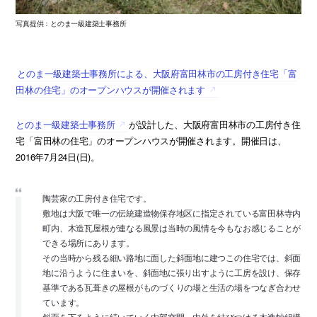
写真提供：とのま一級建築士事務所
とのま一級建築士事務所による、大阪府富田林市の工房付き住宅「富
田林の住宅」のオープンハウスが開催されます
とのま一級建築士事務所
が設計した、大阪府富田林市の工房付き住
宅「富田林の住宅」のオープンハウスが開催されます。開催日は、
2016年7月24日(日)。
陶芸家の工房付き住宅です。
敷地は大阪で唯一の伝統建造物保存地区に指定されている富田林寺内
町内、木造瓦屋根が連なる風景は当時の風情を今もなお感じることが
できる場所にあります。
その当時から残る細い路地に面した斜面地に建つこの住宅では、斜面
地に沿うように住まいを、斜面地に張り出すように工房を設け、保存
基準である瓦葺きの屋根がものづくりの場と生活の場をつなぎ合わせ
ています。