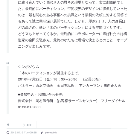
に絞り込んでいく西沢さんの思考の現場となって、実に刺激的でし
た。最終的にパーティション、空間境界のデザインに収斂していった
のは、最も関心のある事柄への挑戦という最初の依頼に対する回答で
もあって誠に興味深い展開でした。しかも、厚さ2ミリ、人の身長ほ
どの高さの、薄い「木のパーティション」による空間づくりです。
どう立ち上がってくるか。最終的にコラボレーターに選ばれたのは構
造家の金田充弘さん。最終のかたちは現場で決まるとのこと、オープ
ニングが楽しみです。
シンポジウム
「木のパーティションが誕生するまで」
2016年7月22日（金）18：30～20:30 （定員50名）
パネラー：西沢立衛氏 + 金田充弘氏、 アンカーマン：川向正人氏
■参加申込・お問い合わせ先：
株式会社 岡村製作所 [お客様サービスセンター] フリーダイヤル
0120-81-9060
SHARE
2016.07.19 Tue 09:38
permalink