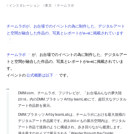
インスタレーション
東京
チームラボ
チームラボが、お台場でのイベントの為に制作した、デジタルアート
と空間が融合した作品の、写真とレポートがa+eに掲載されています
チームラボ
が、お台場でのイベントの為に制作した、デジタルアー
トと空間が融合した作品の、写真とレポートがa+eに掲載されていま
す。
イベントの
公式概要は以下
です。
DMM.com、チームラボ、フジテレビが、「お台場みんなの夢大陸
2016」内のDMM.プラネッツ Art by teamLabにて、超巨大なデジタル
アート作品群を展示。
DMM.プラネッツ Art by teamLabは、チームラボにおける最大規模の
デジタルアート作品展です。約3,000㎡もの展示空間内は、デジタル
アート作品で迷路のように構成され、歩き回りながら鑑賞します。
過去最大のサイズで展示される「Wander through the Crystal