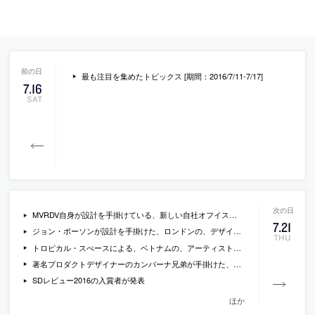
最も注目を集めたトピックス [期間：2016/7/11-7/17]
7
.
16
SAT
MVRDV自身が設計を手掛けている、新しい自社オフイス「MVRDV House」の写真
7
.
21
ジョン・ポーソンが設計を手掛けた、ロンドンの、デザインミュージアムが運営するショップの写真
THU
トロピカル・スぺースによる、ベトナムの、アーティストのための煉瓦と木で作られた、プリミティブな印象の仕事スペースの写真
著名プロダクトデザイナーのカンパーナ兄弟が手掛けた、サンパウロの、ヤシの繊維を外壁に使用した住宅の写真
SDレビュー2016の入賞者が発表
ほか