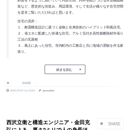
斜面を下るように続いていく内部空間、内外を結びつける木造軸組構
造など、歴史的な街並み、周辺環境、そして生活が織りなす住宅空間
を是非ご覧いただければと思います。
住宅の見所：
１．耐震構造設計に基づく金物と在来技術のハイブリッド和風住宅。
２．省エネに配慮した快適な住宅。アルミ箔付き高性能断熱材外張り
工法の瓦屋根
３．風土にあった住宅。寺内町内の工務店と共に地域の景観を作る家
造り。
続きを読む
SHARE
2016.07.19 Tue 10:03
permalink
西沢立衛と構造エンジニア・金田充
SHARE
弘による、厚さ2ミリで人の身長ほ