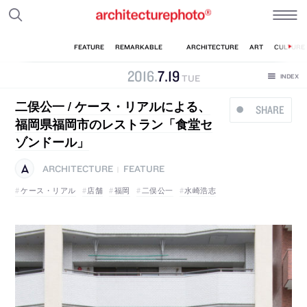
2016
.
7
.
19
TUE
二俣公一 / ケース・リアルによる、
SHARE
福岡県福岡市のレストラン「食堂セ
ゾンドール」
ARCHITECTURE
FEATURE
|
ケース・リアル
店舗
福岡
二俣公一
水崎浩志