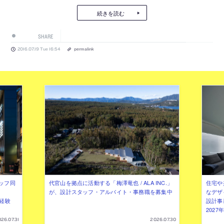
続きを読む
SHARE
2016.07.19 Tue 16:54
permalink
ッフ同
代官山を拠点に活動する「梅澤竜也 / ALA INC.」
住宅や
が、設計スタッフ・アルバイト・事務職を募集中
なデザ
（経験
設計事
202
26.07.31
2026.07.30