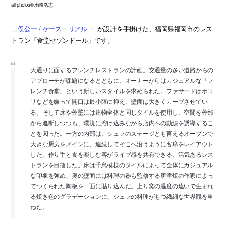
all photos©水崎浩志
二俣公一 / ケース・リアル
が設計を手掛けた、福岡県福岡市のレス
トラン「食堂セゾンドール」です。
大通りに面するフレンチレストランの計画。交通量の多い道路からの
アプローチが課題になるとともに、オーナーからはカジュアルな「フ
レンチ食堂」という新しいスタイルを求められた。ファサードはホコ
リなどを嫌って開口は最小限に抑え、壁面は大きくカーブさせてい
る。そして床や外壁には建物全体と同じタイルを使用し、空間を外部
から遮断しつつも、環境に溶け込みながら店内への動線を誘導するこ
とを図った。一方の内部は、シェフのステージとも言えるオープンで
大きな厨房をメインに、連続してそこへ沿うように客席をレイアウト
した。作り手と食を楽しむ客がライブ感を共有できる、活気あるレス
トランを目指した。床は千鳥模様のタイルによって全体にカジュアル
な印象を強め、奥の壁面には料理の器も監修する唐津焼の作家によっ
てつくられた陶板を一面に貼り込んだ。上り窯の温度の違いで生まれ
る焼き色のグラデーションに、シェフの料理がもつ繊細な世界観を重
ねた。