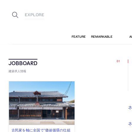
建築求人情報
ネ
ネ
佐々木慧が主宰する「axonometric株
古民家を軸に全国で“価値循環の仕組
リノベる株式会社が、設計パートナ
社会への影響力のある建築を手掛
代官山を拠点に活動する「梅澤竜也 /