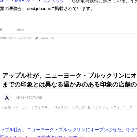
IG
・
MVRDV
・
スノヘッタ
らが最終候補に残っている、イ
案の画像が、designboomに掲載されています。
SHARE
2016.09.27 Tue 15:58
permalink
アップル社が、ニューヨーク・ブルックリンにオ
までの印象とは異なる温かみのある印象の店舗の
ARCHITECTURE
店舗
ボーリン・シウィスキー・ジャクソン
アップル社
アメリカ
ニューヨーク
アップル社が、ニューヨーク・ブルックリンにオープンさせた、今ま