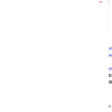
伊
d
影