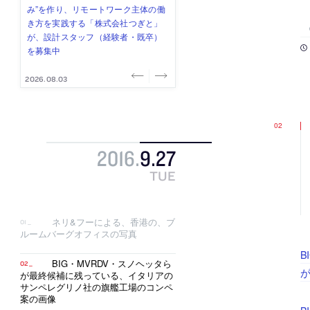
式会社」が、設計スタッフ（経験
み”を作り、リモートワーク主体の働
ー (業務委託) を募集中
け、スタッフ同士で助け合う環境づ
ALA INC.」が、設計スタッフ・アル
者・既卒・2027年新卒）を募集中
き方を実践する「株式会社つぎと」
くりも行う「E.A.S.T.architects」
バイト・事務職を募集中
が、設計スタッフ（経験者・既卒）
が、設計スタッフ（経験者・既卒・
を募集中
2027年新卒）を募集中
2026.08.07
2026.08.03
2026.08.03
2026.07.31
2026.07.30
2016
.
9
.
27
TUE
ネリ&フーによる、香港の、ブ
ルームバーグオフィスの写真
B
BIG・MVRDV・スノヘッタら
が
が最終候補に残っている、イタリアの
サンペレグリノ社の旗艦工場のコンペ
案の画像