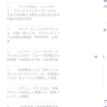
B
ペ
アップル社が、ニューヨー
ク・ブルックリンにオープンさせた、
今までの印象とは異なる温かみのある
印象の店舗の写真
コープ・ヒンメルブラウによ
る、中国・深センの、アクロバティッ
クな内観の博物館「MOCAPE」の写
真
シンディ・シャーマンの、ロ
サンゼルスのザ・ブロード美術館での
回顧展「imitation of life」の会場写真
伊東豊雄による「台中メトロ
ポリタンオペラハウス」の、写真家ル
ーカス・K.ドーランが撮影した写真
クライン・ダイサムが、外観
デザインを担当した商業ビル「銀座プ
レイス」が開業
『出雲大社「安全性確保でき