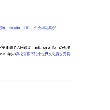
ation of life」の会場写真が
顧展「imitation of life」の会場
016年)の
高松宮殿下記念世界文化賞を受賞