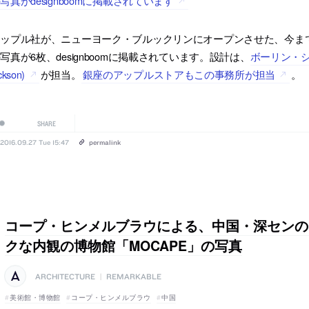
写真がdesignboomに掲載されています
アップル社が、ニューヨーク・ブルックリンにオープンさせた、今ま
写真が6枚、designboomに掲載されています。設計は、
ボーリン・シウィ
ckson)
が担当。
銀座のアップルストアもこの事務所が担当
。
SHARE
2016.09.27 Tue 15:47
permalink
コープ・ヒンメルブラウによる、中国・深センの
クな内観の博物館「MOCAPE」の写真
ARCHITECTURE
|
REMARKABLE
美術館・博物館
コープ・ヒンメルブラウ
中国