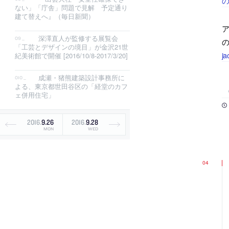
の
ない」「庁舎」問題で見解 予定通り
建て替えへ』（毎日新聞）
深澤直人が監修する展覧会
の
「工芸とデザインの境目」が金沢21世
ja
紀美術館で開催 [2016/10/8-2017/3/20]
成瀬・猪熊建築設計事務所に
よる、東京都世田谷区の「経堂のカフ
ェ併用住宅」
2016
.
9
.
26
2016
.
9
.
28
MON
WED