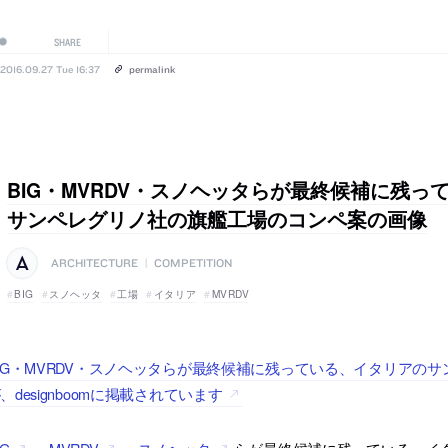
SHARE
2016.09.27 Tue 16:37
permalink
BIG・MVRDV・スノヘッタらが最終候補に残っ
サンペレグリノ社の旗艦工場のコンペ案の画像
ARCHITECTURE
|
COMPETITION
BIG
スノヘッタ
工場
イタリア
MVRDV
IG・MVRDV・スノヘッタらが最終候補に残っている、イタリアの
、designboomに掲載されています