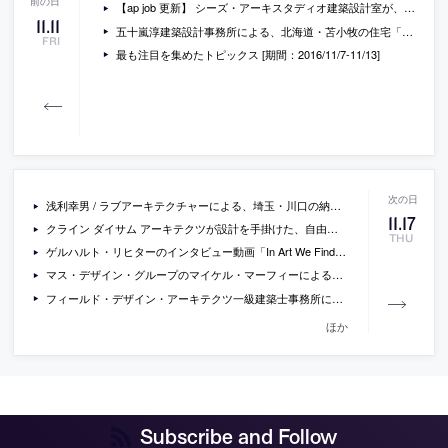
【ap job 更新】 シーズ・アーキスタディオ建築設計室が、設計スタッフを募集中
11
.
11
五十嵐淳建築設計事務所による、北海道・苫小牧の住宅「屋根と矩形」
FRI
最も注目を集めたトピックス [期間：2016/11/7-11/13]
浅利幸男 / ラブアーキテクチャーによる、埼玉・川口の納骨堂と参道の改修「龍泉寺八聖殿」の写真
11
.
17
クライン ダイサム アーキテクツが設計を手掛けた、自由が丘のライフスタイルショップ「コエ」の写真など
THU
ゲルハルト・リヒターのインタビュー動画「In Art We Find Beauty and Comfort」
マス・デザイン・グループのマイケル・マーフィーによる、TEDでのトーク「癒すための建築」（日本語字幕付）
フィールド・デザイン・アーキテクツ一級建築士事務所による、千葉の住宅「流山の三角屋根たち」
ほか
Subscribe and Follow