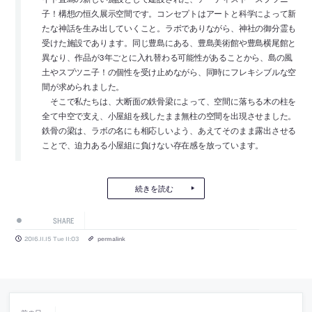
子！構想の恒久展示空間です。コンセプトはアートと科学によって新
たな神話を生み出していくこと。ラボでありながら、神社の御分霊も
受けた施設であります。同じ豊島にある、豊島美術館や豊島横尾館と
異なり、作品が3年ごとに入れ替わる可能性があることから、島の風
土やスプツニ子！の個性を受け止めながら、同時にフレキシブルな空
間が求められました。
そこで私たちは、大断面の鉄骨梁によって、空間に落ちる木の柱を
全て中空で支え、小屋組を残したまま無柱の空間を出現させました。
鉄骨の梁は、ラボの名にも相応しいよう、あえてそのまま露出させる
ことで、迫力ある小屋組に負けない存在感を放っています。
続きを読む
SHARE
2016.11.15 Tue 11:03
permalink