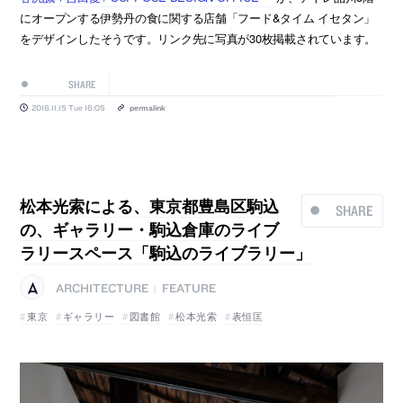
にオープンする伊勢丹の食に関する店舗「フード&タイム イセタン」
をデザインしたそうです。リンク先に写真が30枚掲載されています。
SHARE
2016.11.15 Tue 16:05
permalink
松本光索による、東京都豊島区駒込
SHARE
の、ギャラリー・駒込倉庫のライブ
ラリースペース「駒込のライブラリー」
ARCHITECTURE
FEATURE
|
東京
ギャラリー
図書館
松本光索
表恒匡