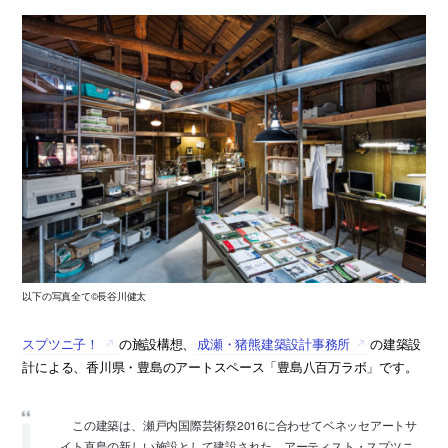
以下の写真全て©長谷川健太
スプツニ子！
の施設構想、
成瀬・猪熊建築設計事務所
の建築設
計による、香川県・豊島のアートスペース「豊島八百万ラボ」です。
この建築は、瀬戸内国際芸術祭2016に合わせてベネッセアートサ
イト直島の新しい施設として建設された、アーティスト・スプツニ