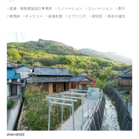
成瀬・猪熊建築設計事務所
リノベーション
コンバージョン
香川
猪熊純
ギャラリー
成瀬友梨
スプツニ子!
表恒匡
長谷川健太
photo©表恒匡