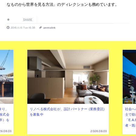
なものから世界を見る方法」のディレクションも務めています。
SHARE
2016.11.15 Tue 16:38
permalink
作り、
リノベる株式会社が、設計パートナー (業務委託)
社会へ
株式会
を募集中
士で助
卒）を
「E.A
者・既
26.08.03
2026.08.03