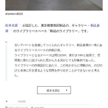
all photos©表恒匡
松本光索
が設計した、東京都豊島区駒込の、ギャラリー・
駒込倉
庫
のライブラリースペース「駒込のライブラリー」です。
古いアパートを改修してつくられたギャラリー、駒込倉庫の一角にあ
るライブラリースペースの内装計画。
ライブラリーとなるスペースは間口2.5m、奥行き10mと縦長で、空
間奥に新たに設けられた窓から入る光がとても印象的であった。
ライブラリーの内装設計にあたり、この光がさらに増幅され、のびの
びと全体に行き渡るような空間を作り出すことができないかと考え
た。
続きを読む
SHARE
2016.11.15 Tue 14:22
permalink