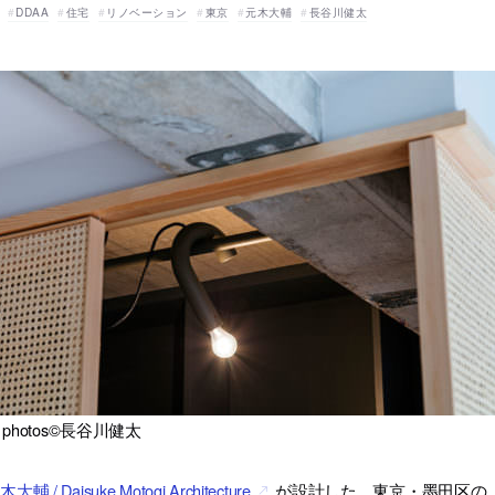
DDAA
住宅
リノベーション
東京
元木大輔
長谷川健太
ll photos©長谷川健太
大輔 / Daisuke Motogi Architecture
が設計した、東京・墨田区の、賃