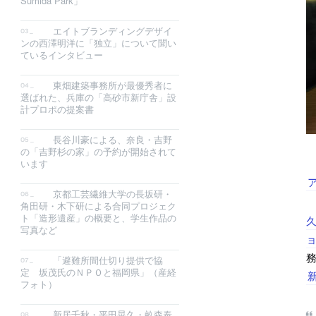
Sumida Park」
エイトブランディングデザイ
ンの西澤明洋に「独立」について聞い
ているインタビュー
東畑建築事務所が最優秀者に
選ばれた、兵庫の「高砂市新庁舎」設
計プロポの提案書
長谷川豪による、奈良・吉野
の「吉野杉の家」の予約が開始されて
います
京都工芸繊維大学の長坂研・
角田研・木下研による合同プロジェク
ト「造形遺産」の概要と、学生作品の
写真など
「避難所間仕切り提供で協
定 坂茂氏のＮＰＯと福岡県」（産経
フォト）
新居千秋・平田晃久・畝森泰