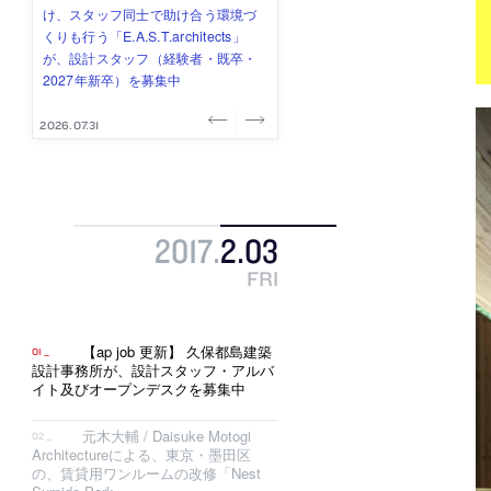
式会社」が、設計スタッフ（経験
み”を作り、リモートワーク主体の働
ー (業務委託) を募集中
け、スタッフ同士で助け合う環境づ
ALA INC.」が、設計スタッフ・アル
者・既卒・2027年新卒）を募集中
き方を実践する「株式会社つぎと」
くりも行う「E.A.S.T.architects」
バイト・事務職を募集中
が、設計スタッフ（経験者・既卒）
が、設計スタッフ（経験者・既卒・
を募集中
2027年新卒）を募集中
2026.08.07
2026.08.03
2026.08.03
2026.07.31
2026.07.30
2017
.
2
.
03
FRI
【ap job 更新】 久保都島建築
設計事務所が、設計スタッフ・アルバ
イト及びオープンデスクを募集中
元木大輔 / Daisuke Motogi
Architectureによる、東京・墨田区
の、賃貸用ワンルームの改修「Nest