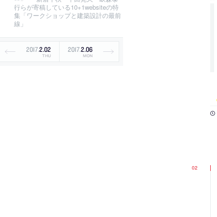
行らが寄稿している10+1websiteの特
集「ワークショップと建築設計の最前
線」
2017
.
2
.
02
2017
.
2
.
06
THU
MON