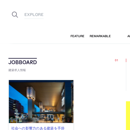
建築求人情報
佐々木慧が主宰する「axonometric株
古民家を軸に全国で“価値循環の仕組
リノベる株式会社が、設計パートナ
社会への影響力のある建築を手掛
代官山を拠点に活動する「梅澤竜也 /