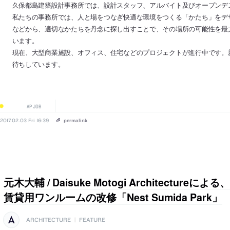
久保都島建築設計事務所では、設計スタッフ、アルバイト及びオープンデ
私たちの事務所では、人と場をつなぎ快適な環境をつくる「かたち」をデ
などから、適切なかたちを丹念に探し出すことで、その場所の可能性を最
います。
現在、大型商業施設、オフィス、住宅などのプロジェクトが進行中です。
待ちしています。
AP JOB
2017.02.03 Fri 16:39
permalink
元木大輔 / Daisuke Motogi Architectur
賃貸用ワンルームの改修「Nest Sumida Park」
ARCHITECTURE
|
FEATURE