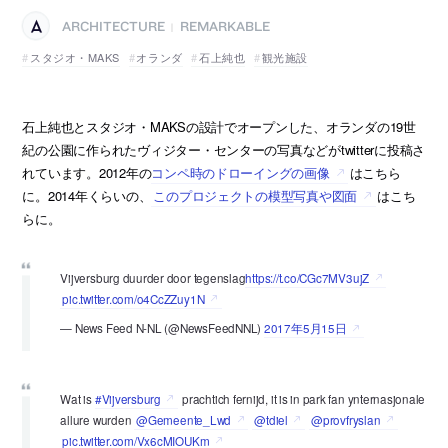
ARCHITECTURE
REMARKABLE
|
スタジオ・MAKS
オランダ
石上純也
観光施設
石上純也とスタジオ・MAKSの設計でオープンした、オランダの19世
紀の公園に作られたヴィジター・センターの写真などがtwitterに投稿さ
れています。2012年の
コンペ時のドローイングの画像
はこちら
に。2014年くらいの、
このプロジェクトの模型写真や図面
はこち
らに。
Vijversburg duurder door tegenslag
https://t.co/CGc7MV3ujZ
pic.twitter.com/o4CcZZuy1N
— News Feed N-NL (@NewsFeedNNL)
2017年5月15日
Wat is
#Vijversburg
prachtich fernijd, it is in park fan ynternasjonale
allure wurden
@Gemeente_Lwd
@tdiel
@provfryslan
pic.twitter.com/Vx6cMIOUKm