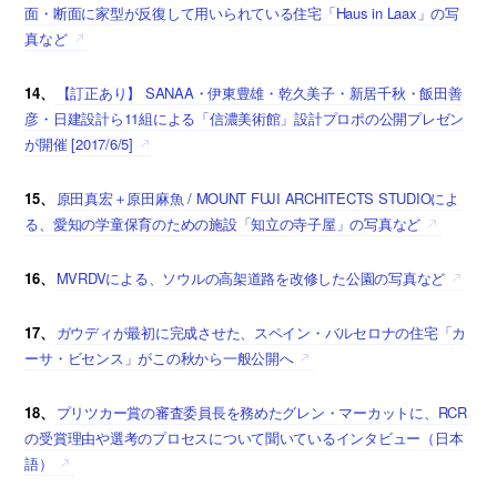
面・断面に家型が反復して用いられている住宅「Haus in Laax」の写
真など
14、
【訂正あり】 SANAA・伊東豊雄・乾久美子・新居千秋・飯田善
彦・日建設計ら11組による「信濃美術館」設計プロポの公開プレゼン
が開催 [2017/6/5]
15、
原田真宏＋原田麻魚 / MOUNT FUJI ARCHITECTS STUDIOによ
る、愛知の学童保育のための施設「知立の寺子屋」の写真など
16、
MVRDVによる、ソウルの高架道路を改修した公園の写真など
17、
ガウディが最初に完成させた、スペイン・バルセロナの住宅「カ
ーサ・ビセンス」がこの秋から一般公開へ
18、
プリツカー賞の審査委員長を務めたグレン・マーカットに、RCR
の受賞理由や選考のプロセスについて聞いているインタビュー（日本
語）