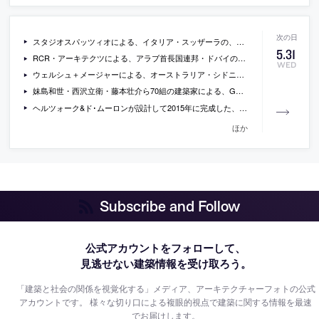
スタジオスパッツィオによる、イタリア・スッザーラの、切妻屋根を2枚の壁で支える軽快な構造が特徴的な、車庫兼倉庫の写真
5
.
31
RCR・アーキテクツによる、アラブ首長国連邦・ドバイの、高層集合住宅の画像
WED
ウェルシュ＋メージャーによる、オーストラリア・シドニーの、各部のディテールと素材の使い方が絶妙な住宅の写真
妹島和世・西沢立衛・藤本壮介ら70組の建築家による、GAによる書籍『建築への旅 建築からの旅』が発売中
ヘルツォーク&ド･ムーロンが設計して2015年に完成した、スペインの銀行グループBBVAの本社の膨大な写真
ほか
Subscribe and Follow
公式アカウントをフォローして、
見逃せない建築情報を受け取ろう。
「建築と社会の関係を視覚化する」メディア、アーキテクチャーフォトの公式
アカウントです。
様々な切り口による複眼的視点で建築に関する情報を最速
でお届けします。