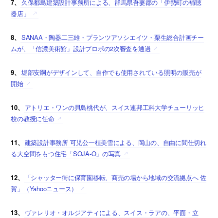
7、
久保都島建築設計事務所による、群馬県吾妻郡の「伊勢町の補聴
器店」
8、
SANAA・陶器二三雄・プランツアソシエイツ・栗生総合計画チー
ムが、「信濃美術館」設計プロポの2次審査を通過
9、
堀部安嗣がデザインして、自作でも使用されている照明の販売が
開始
10、
アトリエ・ワンの貝島桃代が、スイス連邦工科大学チューリッヒ
校の教授に任命
11、
建築設計事務所 可児公一植美雪による、岡山の、自由に間仕切れ
る大空間をもつ住宅「SOJA-O」の写真
12、
「シャッター街に保育園移転、商売の場から地域の交流拠点へ 佐
賀」（Yahooニュース）
13、
ヴァレリオ・オルジアティによる、スイス・ラアの、平面・立