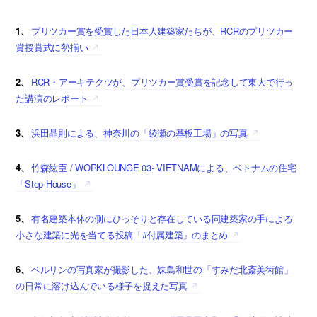
1、
プリツカー賞を受賞した日本人建築家たちが、RCRのプリツカー
賞授賞式に勢揃い
2、
RCR・アーキテクツが、プリツカー賞受賞を記念して東大で行っ
た講演のレポート
3、
浜田晶則による、神奈川の「綾瀬の基板工場」の写真
4、
竹森紘臣 / WORKLOUNGE 03- VIETNAMによる、ベトナムの住宅
「Step House」
5、
有名建築本体の側にひっそりと存在している同建築家の手による
小さな建築に光を当てる投稿「#付属建築」のまとめ
6、
ベルリンの写真家が撮影した、妹島和世の「すみだ北斎美術館」
の日常に溶け込んでいる様子を捉えた写真