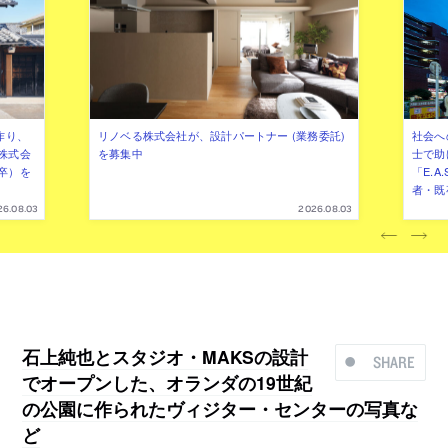
作り、
リノベる株式会社が、設計パートナー (業務委託)
社会へ
株式会
を募集中
士で助
卒）を
「E.A
者・既
26.08.03
2026.08.03
石上純也とスタジオ・MAKSの設計
SHARE
でオープンした、オランダの19世紀
の公園に作られたヴィジター・センターの写真な
ど