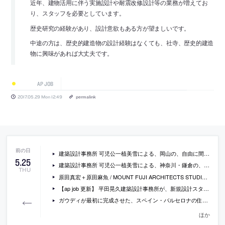
近年、建物活用に伴う実施設計や耐震改修設計等の業務が増えてお
り、スタッフを必要としています。
歴史研究の経験があり、設計意欲もある方が望ましいです。
中途の方は、歴史的建造物の設計経験はなくても、社寺、歴史的建造
物に興味があれば大丈夫です。
AP JOB
2017.05.29 Mon 12:49
permalink
建築設計事務所 可児公一植美雪による、岡山の、自由に間仕切れる大空間をもつ住宅「SOJA-O」の写真
5
.
25
建築設計事務所 可児公一植美雪による、神奈川・鎌倉の、RCのフレームが特徴的な住宅「SHICHIRI-Y」の写真
THU
原田真宏＋原田麻魚 / MOUNT FUJI ARCHITECTS STUDIOによる、愛知の学童保育のための施設「知立の寺子屋」の写真など
【ap job 更新】 平田晃久建築設計事務所が、新規設計スタッフを募集中
ガウディが最初に完成させた、スペイン・バルセロナの住宅「カーサ・ビセンス」がこの秋から一般公開へ
ほか