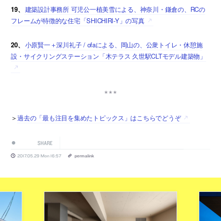
19、
建築設計事務所 可児公一植美雪による、神奈川・鎌倉の、RCの
フレームが特徴的な住宅「SHICHIRI-Y」の写真
20、
小原賢一＋深川礼子 / ofaによる、岡山の、公衆トイレ・休憩施
設・サイクリングステーション「木テラス 久世駅CLTモデル建築物」
＞
過去の「最も注目を集めたトピックス」はこちらでどうぞ
SHARE
2017.05.29 Mon 16:57
permalink