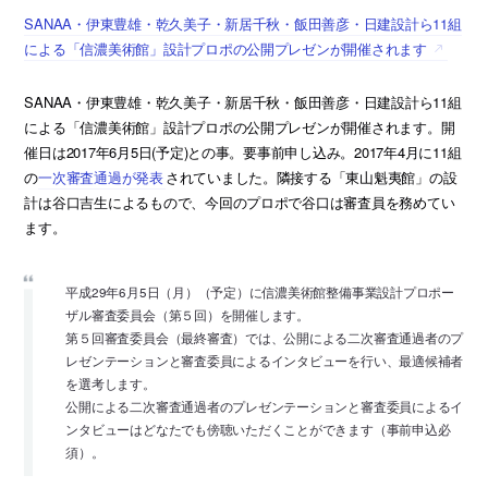
SANAA・伊東豊雄・乾久美子・新居千秋・飯田善彦・日建設計ら11組
による「信濃美術館」設計プロポの公開プレゼンが開催されます
SANAA・伊東豊雄・乾久美子・新居千秋・飯田善彦・日建設計ら11組
による「信濃美術館」設計プロポの公開プレゼンが開催されます。開
催日は2017年6月5日(予定)との事。要事前申し込み。2017年4月に11組
の
一次審査通過が発表
されていました。隣接する「東山魁夷館」の設
計は谷口吉生によるもので、今回のプロポで谷口は審査員を務めてい
ます。
平成29年6月5日（月）（予定）に信濃美術館整備事業設計プロポー
ザル審査委員会（第５回）を開催します。
第５回審査委員会（最終審査）では、公開による二次審査通過者のプ
レゼンテーションと審査委員によるインタビューを行い、最適候補者
を選考します。
公開による二次審査通過者のプレゼンテーションと審査委員によるイ
ンタビューはどなたでも傍聴いただくことができます（事前申込必
須）。