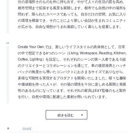
分の居場所そのものを外に持ち出す。やがて人々の生活の質を高め、
都市空間まで拡張する風景を展開します。都市でも自然の中の場所を
問わず、限られたスペースであっても、自分だけの空間、お気に入り
の環境を構築でき、そのことにより新しい会話が生まれコミュニティ
が広がる、自由な発想がうまれ連鎖していく暮らしを提案します。
Create Your Own.では、新しいライフスタイルの具体例として、日常
の中で想定できる6つのシーン（Living, Workspace, Reading, Kitchen,
Coffee, Lighting）を設定し、それぞれのシーンの第一人者である５組
のクリエイターとコラボレーションを通じて、車の後部座席とハッチ
バックの角度から導いたコンパクトにおさまるサイズでありながら、
多様な可能性を実現するプロダクトを開発いたしました。様々な趣味
や価値観を持った人々が、その場の環境を十分に楽しめる展開と発展
性のあるものになっています。それぞれの家具はE&Y監修のもと製作
を行い、自然や環境に配慮した素材が用いられています。
続きを読む
SHARE