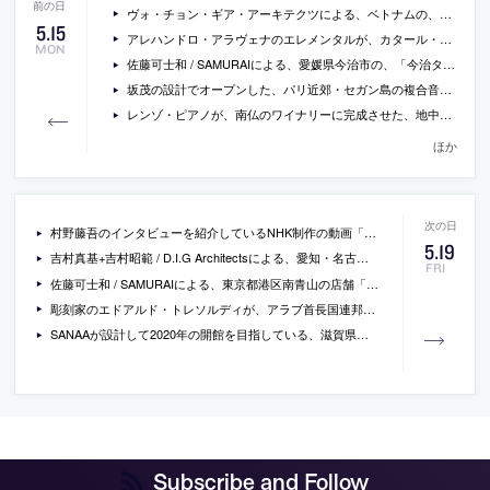
ヴォ・チョン・ギア・アーキテクツによる、ベトナムの、ファサード部分に竹を大量に植えている住宅「bamboo house」の写真など
5
.
15
アレハンドロ・アラヴェナのエレメンタルが、カタール・ドーハの新しいアート施設の設計コンペに勝利。最終候補にはアトリエ・ワンや石上純也なども
MON
佐藤可士和 / SAMURAIによる、愛媛県今治市の、「今治タオル本店」・「今治タオルLAB」
坂茂の設計でオープンした、パリ近郊・セガン島の複合音楽施設「ラ・セーヌ・ミュジカル」の写真
レンゾ・ピアノが、南仏のワイナリーに完成させた、地中に埋まるように建てられた写真展示用パヴィリオンの写真
ほか
村野藤吾のインタビューを紹介しているNHK制作の動画「建築には人間の生命に対する 慎重な配慮が必要である」
5
.
19
吉村真基+吉村昭範 / D.I.G Architectsによる、愛知・名古屋の住宅「丘のふもとの十字架構」
FRI
佐藤可士和 / SAMURAIによる、東京都港区南青山の店舗「DIFFERENCE 青山店」
彫刻家のエドアルド・トレソルディが、アラブ首長国連邦・アブダビでの王室のイベントの為に制作した、CGのようにも見えるワイヤーメッシュ製の古典の柱やドームを模した会場デザイン
SANAAが設計して2020年の開館を目指している、滋賀県立近代美術館の増築・改修計画を、一般向けに分かりやすく紹介する冊子(PDF)
Subscribe and Follow