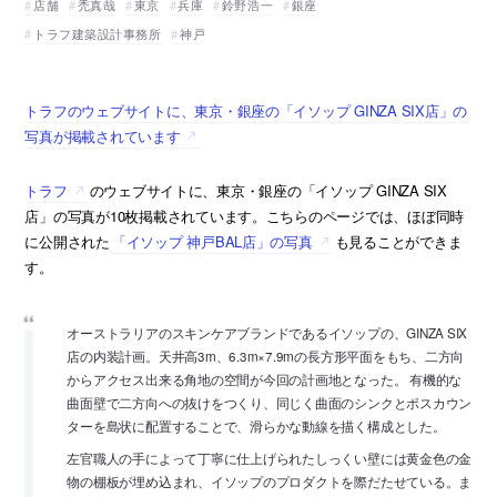
店舗
禿真哉
東京
兵庫
鈴野浩一
銀座
トラフ建築設計事務所
神戸
トラフのウェブサイトに、東京・銀座の「イソップ GINZA SIX店」の
写真が掲載されています
トラフ
のウェブサイトに、東京・銀座の「イソップ GINZA SIX
店」の写真が10枚掲載されています。こちらのページでは、ほぼ同時
に公開された
「イソップ 神戸BAL店」の写真
も見ることができま
す。
オーストラリアのスキンケアブランドであるイソップの、GINZA SIX
店の内装計画。天井高3m、6.3m×7.9mの長方形平面をもち、二方向
からアクセス出来る角地の空間が今回の計画地となった。 有機的な
曲面壁で二方向への抜けをつくり、同じく曲面のシンクとポスカウン
ターを島状に配置することで、滑らかな動線を描く構成とした。
左官職人の手によって丁寧に仕上げられたしっくい壁には黄金色の金
物の棚板が埋め込まれ、イソップのプロダクトを際だたせている。ま