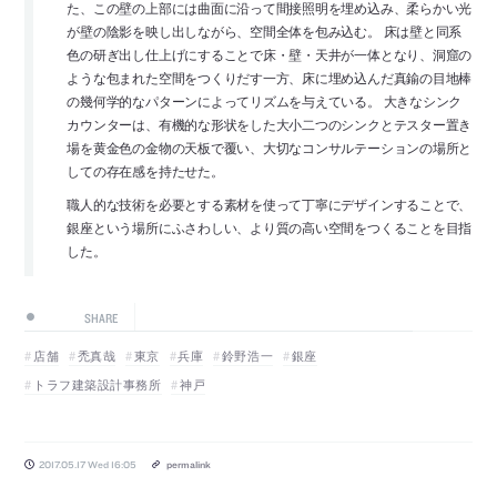
た、この壁の上部には曲面に沿って間接照明を埋め込み、柔らかい光
が壁の陰影を映し出しながら、空間全体を包み込む。 床は壁と同系
色の研ぎ出し仕上げにすることで床・壁・天井が一体となり、洞窟の
ような包まれた空間をつくりだす一方、床に埋め込んだ真鍮の目地棒
の幾何学的なパターンによってリズムを与えている。 大きなシンク
カウンターは、有機的な形状をした大小二つのシンクとテスター置き
場を黄金色の金物の天板で覆い、大切なコンサルテーションの場所と
しての存在感を持たせた。
職人的な技術を必要とする素材を使って丁寧にデザインすることで、
銀座という場所にふさわしい、より質の高い空間をつくることを目指
した。
SHARE
店舗
禿真哉
東京
兵庫
鈴野浩一
銀座
トラフ建築設計事務所
神戸
2017.05.17 Wed 16:05
permalink