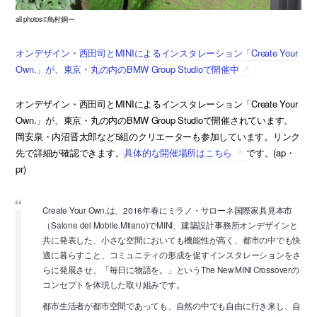
all photos©鳥村鋼一
オンデザイン・西田司とMINIによるインスタレーション「Create Your
Own.」が、東京・丸の内のBMW Group Studioで開催中
オンデザイン・西田司とMINIによるインスタレーション「Create Your
Own.」が、東京・丸の内のBMW Group Studioで開催されています。
岡安泉・内沼晋太郎など5組のクリエーターも参加しています。リンク
先で詳細が確認できます。
具体的な開催場所はこちら
です。(ap・
pr)
Create Your Own.は、2016年春にミラノ・サローネ国際家具見本市
（Salone del Mobile.Milano)でMINI、建築設計事務所オンデザインと
共に発表した、小さな空間においても機能性が高く、都市の中でも快
適に暮らすこと、コミュニティの形成を促すインスタレーションをさ
らに発展させ、「毎日に物語を。」というThe New MINI Crossoverの
コンセプトを体現した取り組みです。
都市生活者が都市空間であっても、自然の中でも自由に行き来し、自