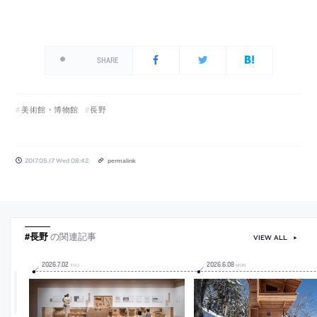
SHARE
美術館・博物館
長野
2017.05.17 Wed 08:42
permalink
#長野
の関連記事
VIEW ALL
2026
.
7
.
02
2026
.
6
.
08
THU
MON