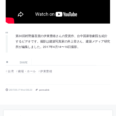
第30回村野藤吾賞の伊東豊雄さんの受賞作、台中国家歌劇院を紹介
するビデオです。撮影は建築写真家の井上登さん、建築メディア研究
所が編集しました。2017年4月14〜16日撮影。
SHARE
台湾
劇場・ホール
伊東豊雄
2017.05.17 Wed 08:23
permalink