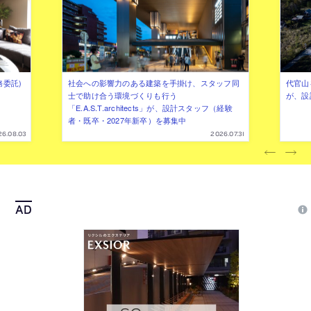
務委託)
社会への影響力のある建築を手掛け、スタッフ同
代官山を
士で助け合う環境づくりも行う
が、設
「E.A.S.T.architects」が、設計スタッフ（経験
者・既卒・2027年新卒）を募集中
26.08.03
2026.07.31