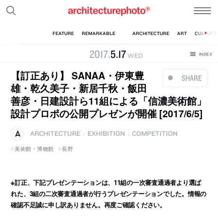
2017
.
5
.
17
WED
【訂正あり】 SANAA・伊東豊
SHARE
雄・乾久美子・新居千秋・飯田
善彦・日建設計ら11組による「信濃美術館」
設計プロポの公開プレゼンが開催 [2017/6/5]
ARCHITECTURE
EXHIBITION
COMPETITION
|
|
美術館・博物館
長野
※訂正、下記プレゼンテーションは、11組の一次審査通過者より選ば
れた、3組の二次審査通過者が行うプレゼンテーションでした。情報の
確認不足誠に申し訳ありません。再度ご確認ください。