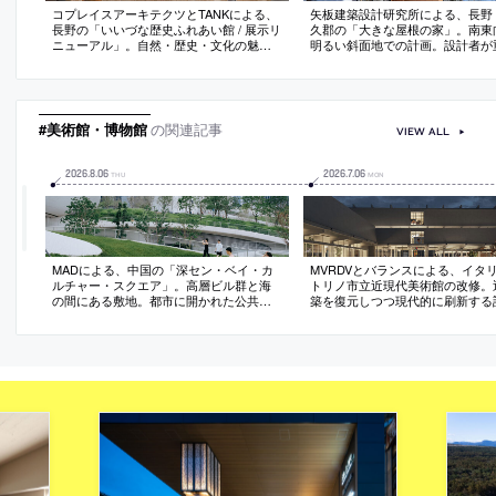
コプレイスアーキテクツとTANKによる、
矢板建築設計研究所による、長野
長野の「いいづな歴史ふれあい館 / 展示リ
久郡の「大きな屋根の家」。南東
ニューアル」。自然・歴史・文化の魅力
明るい斜面地での計画。設計者が
を探求して発信する為の展示空間。多角
る“場所感”の思考に基づき、大屋
的に歴史と向き合える在り方を求め、展
大開口を備えたリビングをバルコ
示ケースの周りを回遊できて上下から眺
囲う構成を考案。愛を伴う“場所感
められる計画を考案。OSB合板を加工し
のなす作為が消え去った時にのみ
た意匠は世界観の共有も意図
#美術館・博物館
の関連記事
VIEW ALL
2026
.
8
.
06
2026
.
7
.
06
THU
MON
MADによる、中国の「深セン・ベイ・カ
MVRDVとバランスによる、イタ
ルチャー・スクエア」。高層ビル群と海
トリノ市立近現代美術館の改修。
の間にある敷地。都市に開かれた公共空
築を復元しつつ現代的に刷新する
間も意図し、緑化した屋上公園を備えた
間仕切りの撤去等で可変的な展示
周辺と繋がる“開かれたランドスケープ”と
作ると共に、地下にコレクション
しての建築を考案。“太古の未来”の発想の
できる“オープン収蔵”の空間も構
下に量塊は“石”になぞらえて設計
階を横断可能な公共広場として周
とも繋ぐ