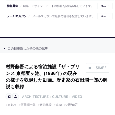
／
建築・デザイン・アートの情報を随時募集しています。
情報募集
More
／
メールマガジンで最新の情報を配信しています。
メールマガジン
More
この日更新したその他の記事
村野藤吾による宿泊施設「ザ・プリ
SHARE
ンス 京都宝ヶ池」(1986年) の現在
の様子を収録した動画。歴史家の石田潤一郎の解
説も収録
ARCHITECTURE
CULTURE
VIDEO
|
|
京都市
石田潤一郎
宿泊施設
京都
村野藤吾