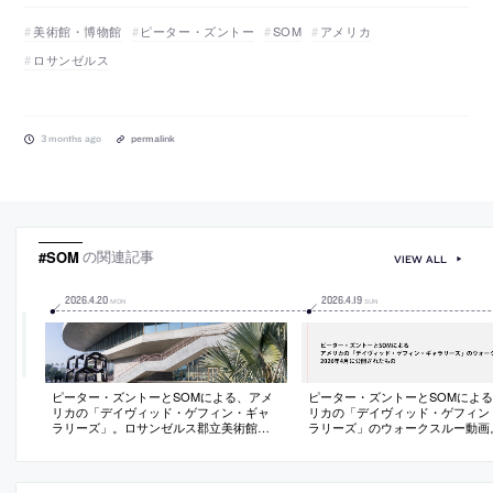
美術館・博物館
ピーター・ズントー
SOM
アメリカ
ロサンゼルス
3 months ago
permalink
#SOM
の関連記事
VIEW ALL
2026
.
4
.
20
2026
.
4
.
19
MON
SUN
ピーター・ズントーとSOMによる、アメ
ピーター・ズントーとSOMによ
リカの「デイヴィッド・ゲフィン・ギャ
リカの「デイヴィッド・ゲフィン
ラリーズ」。ロサンゼルス郡立美術館の
ラリーズ」のウォークスルー動画。
新本館。展示空間を約9m持ち上げ、地上
年4月に公開されたもの
レベルに劇場や店舗などがある“新たな屋
外公共空間”も創出。水平に広がるギャラ
リーは文化や時代が異なる作品群のフラ