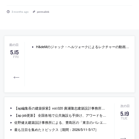
3 months ago
permalink
H&deMのジャック・ヘルツォークによるレクチャーの動画。自身が手掛けたニューヨークの建築などについて語る内容。コロンビア大学で2026年4月に行われたもの
5
.
15
FRI
【ap編集長の建築探索】vol.020 廣瀬隆志建築設計事務所「DORM INOKASHIRA」
5
.
19
【ap job更新】 全国各地で公共施設も手掛け、アワードを多数受賞する「STUDIO YY」が、設計スタッフ（経験者・既卒）と事務広報を募集中
TUE
佐野健太建築設計事務所による、豊島区の「東京のバレエハウス」。ご近所付き合いが今も残る古い住宅街での計画。“公に対し閉じがち”な用途に向合い、都市・住宅・スタジオの関係性を主題として“調停”する設計を志向。都市を劇場の客席に見立てたスタジオを備えた建築を考案
最も注目を集めたトピックス［期間：2026/5/11-5/17］