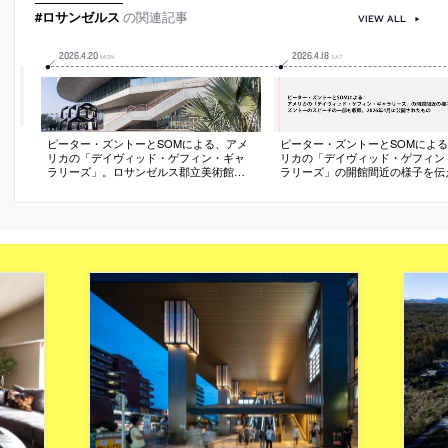
ットな展示を可能にする
#ロサンゼルス
の関連記事
VIEW ALL
2026
.
4
.
20
2026
.
4
.
18
MON
SAT
ピーター・ズントーとSOMによる、アメ
ピーター・ズントーとSOMによ
リカの「デイヴィッド・ゲフィン・ギャ
リカの「デイヴィッド・ゲフィン
ラリーズ」。ロサンゼルス郡立美術館の
ラリーズ」の開館間近の様子を伝
新本館。展示空間を約9m持ち上げ、地上
画。ズントーのスピーチの一部も
レベルに劇場や店舗などがある“新たな屋
2026年4月に公開されたもの
外公共空間”も創出。水平に広がるギャラ
リーは文化や時代が異なる作品群のフラ
ットな展示を可能にする