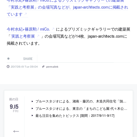
「実践と考察展」の会場写真などが、japan-architects.comに掲載され
ています
今村水紀+篠原勲 / miCo.
によるプリズミックギャラリーでの建築展
「
実践と考察展
」の会場写真などが14枚、japan-architects.comに
掲載されています。
SHARE
2017.09.19 Tue 09:04
permalink
ブルースタジオによる、湘南・藤沢の、木造共同住宅「鵠ノ杜舎」の内覧会が開催 [2017/10/5]
9
.
15
ブルースタジオによる、東京の「まちのこども園 代々木公園」の内覧会と大島芳彦らのトークイベントが開催 [2017/9/30]
FRI
最も注目を集めたトピックス [期間：2017/9/11-9/17]