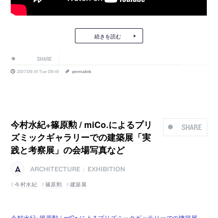
続きを読む
SHARE
2017.09.19 Tue 09:19
permalink
今村水紀+篠原勲 / miCo.によるプリ
SHARE
ズミックギャラリーでの建築展「実
践と考察展」の会場写真など
ARCHITECTURE
EXHIBITION
|
今村水紀
篠原勲
建築展
今村水紀+篠原勲 / miCo.によるプリズミックギャラリーでの建築展