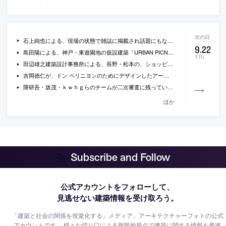
石上純也による、現場の状態で雑誌に掲載され話題にもなった、山口の洞窟のようなレストラン＋住宅の、コンクリートを打ち終わった後の写真
9
.
22
島田陽による、神戸・東遊園地の仮設建築「URBAN PICNIC PAVILION」（2017/11/5まで訪問可能）
FRI
田辺雄之建築設計事務所による、長野・松本の、ショッピングモール内の店舗「ファイブホルン」
吉岡徳仁が、ドン ペリニヨンのためにデザインしたアートピース「Prism」の動画
隈研吾・坂茂・ｋｗｈｇらのチームが二次審査に残っている「世田谷区本庁舎」設計プロポの各者の提案書が公開
ほか
Subscribe and Follow
公式アカウントをフォローして、
見逃せない建築情報を受け取ろう。
「建築と社会の関係を視覚化する」メディア、アーキテクチャーフォトの公式
アカウントです。
様々な切り口による複眼的視点で建築に関する情報を最速