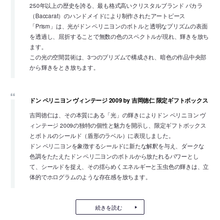
250年以上の歴史を誇る、最も格式高いクリスタルブランド バカラ
（Baccarat）のハンドメイドにより制作されたアートピース
「Prism」は、光がドン ペリニヨンのボトルと透明なプリズムの表面
を透過し、屈折することで無数の色のスペクトルが現れ、輝きを放ち
ます。
この光の空間芸術は、3つのプリズムで構成され、暗色の作品中央部
から輝きをとき放ちます。
ドン ペリニヨン ヴィンテージ 2009 by 吉岡徳仁 限定ギフトボックス
吉岡徳仁は、その本質にある「光」の輝きによりドン ペリニヨン ヴ
ィンテージ 2009の独特の個性と魅力を開示し、限定ギフトボックス
とボトルのシールド（盾形のラベル）に表現しました。
ドン ペリ二ヨンを象徴するシールドに新たな解釈を与え、ダークな
色調をたたえたドン ペリ二ヨンのボトルから放たれるパワーとし
て、シールドを捉え、その揺らめくエネルギーと玉虫色の輝きは、立
体的でホログラムのような存在感を放ちます。
続きを読む