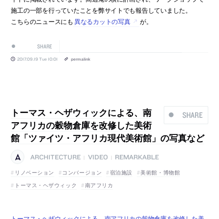
施工の一部を行っていたことを弊サイトでも報告していました。
こちらのニュースにも
異なるカットの写真
が。
SHARE
2017.09.19 Tue 10:01
permalink
トーマス・ヘザウィックによる、南
SHARE
アフリカの穀物倉庫を改修した美術
館「ツァイツ・アフリカ現代美術館」の写真など
ARCHITECTURE
VIDEO
REMARKABLE
|
|
リノベーション
コンバージョン
宿泊施設
美術館・博物館
トーマス・ヘザウィック
南アフリカ
トーマス・ヘザウィックによる、南アフリカの穀物倉庫を改修した美