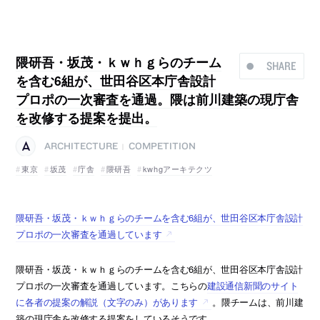
隈研吾・坂茂・ｋｗｈｇらのチーム
SHARE
を含む6組が、世田谷区本庁舎設計
プロポの一次審査を通過。隈は前川建築の現庁舎
を改修する提案を提出。
ARCHITECTURE
COMPETITION
|
東京
坂茂
庁舎
隈研吾
kwhgアーキテクツ
隈研吾・坂茂・ｋｗｈｇらのチームを含む6組が、世田谷区本庁舎設計
プロポの一次審査を通過しています
隈研吾・坂茂・ｋｗｈｇらのチームを含む6組が、世田谷区本庁舎設計
プロポの一次審査を通過しています。こちらの
建設通信新聞のサイト
に各者の提案の解説（文字のみ）があります
。隈チームは、前川建
築の現庁舎を改修する提案をしているそうです。