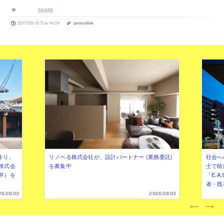
SHARE
2017.09.19 Tue 14:24
permalink
作り、
リノベる株式会社が、設計パートナー (業務委託)
社会へ
株式会
を募集中
士で助
卒）を
「E.A
者・既
26.08.03
2026.08.03