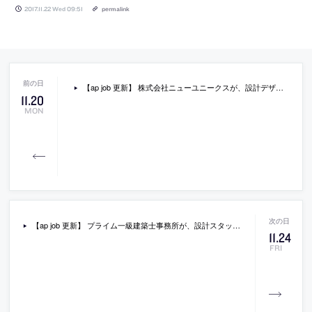
2017.11.22 Wed 09:51
permalink
【ap job 更新】 株式会社ニューユニークスが、設計デザイナー・アシスタントデザイナーを募集中
11
.
20
MON
【ap job 更新】 プライム一級建築士事務所が、設計スタッフ(正社員)を急募中
11
.
24
FRI