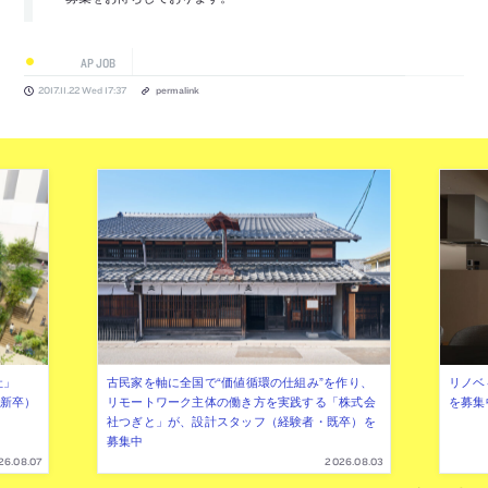
AP JOB
2017.11.22 Wed 17:37
permalink
社」
古民家を軸に全国で“価値循環の仕組み”を作り、
リノベ
年新卒）
リモートワーク主体の働き方を実践する「株式会
を募集
社つぎと」が、設計スタッフ（経験者・既卒）を
募集中
26.08.07
2026.08.03