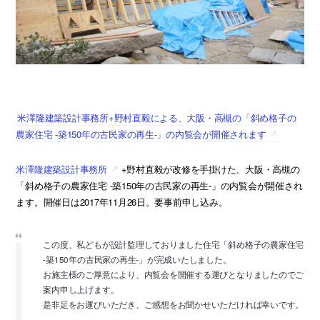
米澤隆建築設計事務所+野村直毅による、大阪・高槻の「斜め格子の
農家住宅 -築150年の古民家の再生-」の内覧会が開催されます
米澤隆建築設計事務所
+野村直毅が改修を手掛けた、大阪・高槻の
「斜め格子の農家住宅 -築150年の古民家の再生-」の内覧会が開催され
ます。開催日は2017年11月26日。要事前申し込み。
この度、私どもが設計監理しておりました住宅「斜め格子の農家住宅
-築150年の古民家の再生-」が完成いたしました。
お施主様のご厚意により、内覧会を開催する運びとなりましたのでご
案内申し上げます。
是非足をお運びいただき、ご感想をお聞かせいただければ幸いです。