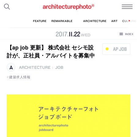
2017
.
11
.
22
WED
【ap job 更新】 株式会社 セシモ設
AP JOB
計が、正社員・アルバイトを募集中
ARCHITECTURE
JOB
|
建築求人情報