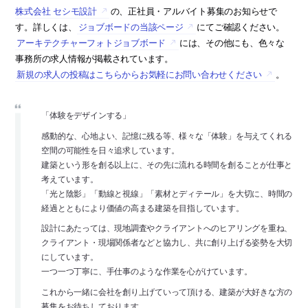
株式会社 セシモ設計
の、正社員・アルバイト募集のお知らせで
す。詳しくは、
ジョブボードの当該ページ
にてご確認ください。
アーキテクチャーフォトジョブボード
には、その他にも、色々な
事務所の求人情報が掲載されています。
新規の求人の投稿はこちらからお気軽にお問い合わせください
。
「体験をデザインする」
感動的な、心地よい、記憶に残る等、様々な「体験」を与えてくれる
空間の可能性を日々追求しています。
建築という形を創る以上に、その先に流れる時間を創ることが仕事と
考えています。
「光と陰影」「動線と視線」「素材とディテール」を大切に、時間の
経過とともにより価値の高まる建築を目指しています。
設計にあたっては、現地調査やクライアントへのヒアリングを重ね、
クライアント・現場関係者などと協力し、共に創り上げる姿勢を大切
にしています。
一つ一つ丁寧に、手仕事のような作業を心がけています。
これから一緒に会社を創り上げていって頂ける、建築が大好きな方の
募集をお待ちしております。