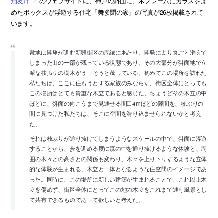
畑友洋
のウェブサイトに、神戸の斜面に、木フレームにガラスをは
めたボックスが浮遊する住宅「舞多聞の家」の写真が26枚掲載されて
います。
敷地は開発が進む新興街区の周縁にあたり、開発により丸ごと消えて
しまった山の一部が残っている状態であり、その大部分が斜面地で立
派な枝振りの樹木がうっそうと茂っている。初めてこの場所を訪れた
私たちは、ここに住もうとする家族のみならず、街区全体にとっても
この場所はとても貴重な木立であると感じた。ちょうどその木立の中
ほどに、斜面の向こうまで見通せる間口4mほどの隙間を、枝ぶりの
間に見つけた私たちは、そこに空間を滑り込ませられないかと考え
た。
それは枝ぶりが通り抜けてしまうようなスケールの中で、斜面に浮遊
することから、歩を進める度に森の中を通り抜けるような体験と、周
囲の木々との高さとの関係も変わり、木々を上り下りするような立体
的な体験が生まれる、木立と一体となるような住空間のイメージであ
った。同時に、この場所に新しい建築が生まれることで、これ以上木
立を傷めず、街区全体にとってこの地の木立をこれまで通り風景とし
て共有できるものであって欲しいと考えた。