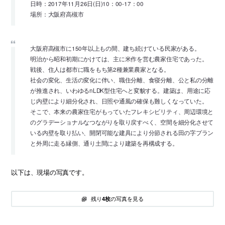
日時：2017年11月26日(日)10：00-17：00
場所：大阪府高槻市
大阪府高槻市に150年以上もの間、建ち続けている民家がある。
明治から昭和初期にかけては、主に米作を営む農家住宅であった。
戦後、住人は都市に職をもち第2種兼業農家となる。
社会の変化、生活の変化に伴い、職住分離、食寝分離、公と私の分離
が推進され、いわゆるnLDK型住宅へと変貌する。建築は、用途に応
じ内壁により細分化され、日照や通風の確保も難しくなっていた。
そこで、本来の農家住宅がもっていたフレキシビリティ、周辺環境と
のグラデーショナルなつながりを取り戻すべく、空間を細分化させて
いる内壁を取り払い、開閉可能な建具により分節される田の字プラン
と外周に走る縁側、通り土間により建築を再構成する。
以下は、現場の写真です。
残り
の写真を見る
4枚