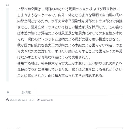
上部木造空間は、間口3.6mという周囲の木立の枝ぶりが通り抜けて
しまうようなスケールで、内外一体となるような透明で自由度の高い
内部空間とするため、水平力や水平面剛性を外部のトラス部分で負担
させる、面外立体トラスという新しい構造形式を採用した。この言わ
ば木造の籠には浮遊による強風圧及び地震力に対しての安全性が求め
られ、現代のプレカットと金物による局所に硬く脆い構造ではなく、
我が国の伝統的な宮大工の技術による木組による柔らかい構造、つま
り大きな外力に対して、ずれたり動いたりすることで柔らかく力を受
けながすことが可能な構造によって実現された。
使用する材は、松を原木から宮大工が木取し、反り癖や倒れの向きを
見極めて各所に使用しているため、驚くほど変形による暴れが小さい
ことに驚かされた。正に積み重ねられてきた知恵である。
SHARE
2017.11.22 Wed 11:50
permalink