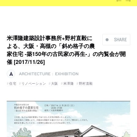
米澤隆建築設計事務所+野村直毅に
SHARE
よる、大阪・高槻の「斜め格子の農
家住宅 -築150年の古民家の再生-」の内覧会が開
催 [2017/11/26]
ARCHITECTURE
EXHIBITION
|
住宅
リノベーション
大阪
米澤隆
野村直毅