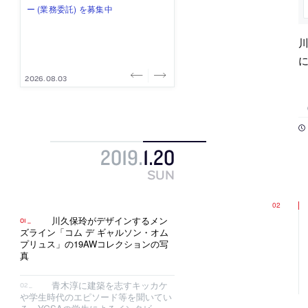
み”を作り、リモートワーク主体の働
ー (業務委託) を募集中
け、スタッフ同士で助け合う環境づ
ALA INC.」が、設計スタッフ・アル
的でシンプルなデザイン”を志向する
き方を実践する「株式会社つぎと」
くりも行う「E.A.S.T.architects」
バイト・事務職を募集中
「PANDA：山本浩三建築設計事務
が、設計スタッフ（経験者・既卒）
が、設計スタッフ（経験者・既卒・
所」が、設計スタッフ（経験者・既
川
を募集中
2027年新卒）を募集中
卒・2027年新卒）を募集中
2026.08.03
2026.08.03
2026.07.31
2026.07.30
2026.07.29
2019
.
1
.
20
SUN
川久保玲がデザインするメン
ズライン「コム デ ギャルソン・オム
プリュス」の19AWコレクションの写
真
青木淳に建築を志すキッカケ
や学生時代のエピソード等を聞いてい