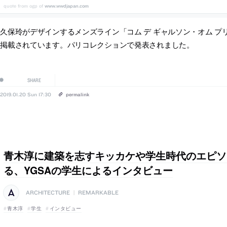
www.wwdjapan.com
久保玲がデザインするメンズライン「コム デ ギャルソン・オム プリ
に掲載されています。パリコレクションで発表されました。
SHARE
2019.01.20 Sun 17:30
permalink
青木淳に建築を志すキッカケや学生時代のエピソ
る、YGSAの学生によるインタビュー
ARCHITECTURE
|
REMARKABLE
青木淳
学生
インタビュー