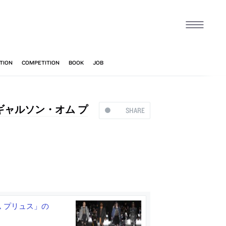
ギャルソン・オム プ
SHARE
 プリュス」の