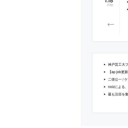
1
.
18
FRI
神戸芸工大プ
【ap jo
二俣公一 /
noizによる
最も注目を集めた