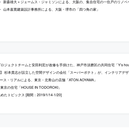
新森雄大＋ジェームス・ジャミソンによる、大阪の、集合住宅の一住戸のリノベーション
山本嘉寛建築設計事務所による、大阪・堺市の「四つ角の家」
ロジェクトチームと安田利宏が改修を手掛けた、神戸市須磨区の共同住宅「Y’s hous
b更新】 杉本貴志が設立した空間デザインの会社「スーパーポテト」が、インテリアデ
 ケース・リアルによる、東京・北青山の店舗「ATON AOYAMA」
、東京の住宅「HOUSE IN TODOROKI」
トピックス [期間：2019/1/14-1/20]