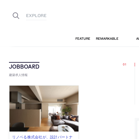
建築求人情報
古民家を軸に全国で“価値循環の仕組
リノベる株式会社が、設計パートナ
社会への影響力のある建築を手掛
代官山を拠点に活動する「梅澤竜也 /
住宅や共同住宅などを手掛け、“合理