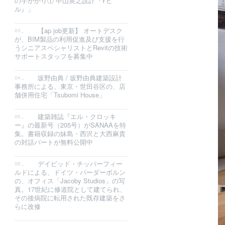
の手がかり① 中山英之設計『Yビ
ル』」
【ap job更新】 オートデスク
が、BIM製品の利用促進及び支援を行
うシニアスペシャリストとRevitの技術
サポートスタッフを募集中
坂野由典 / 坂野由典建築設計
事務所による、東京・世田谷区の、店
舗併用住宅「Tsubomi House」
建築雑誌『エル・クロッキ
ー』の最新号（205号）がSANAAを特
集。書籍収録の妹島・西沢と大西麻貴
の対話パートが無料公開中
デイビッド・チッパーフィー
ルドによる、ドイツ・パーダーボルン
の、オフィス「Jacoby Studios」の写
真。17世紀に修道院として建てられ、
その後病院に転用された既存建築をさ
らに改修