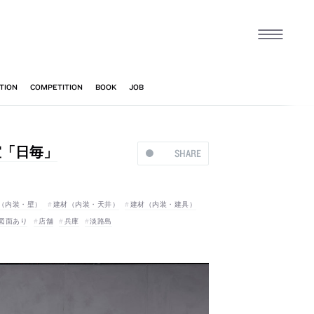
室「日毎」
SHARE
（内装・壁）
建材（内装・天井）
建材（内装・建具）
図面あり
店舗
兵庫
淡路島