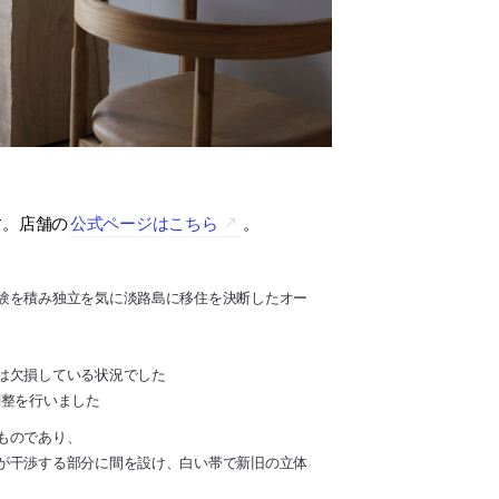
す。店舗の
公式ページはこちら
。
験を積み独立を気に淡路島に移住を決断したオー
は欠損している状況でした
調整を行いました
ものであり、
が干渉する部分に間を設け、白い帯で新旧の立体