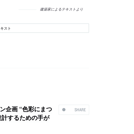
建築家によるテキストより
テキスト
ション企画 “色彩にまつ
SHARE
を設計するための手が