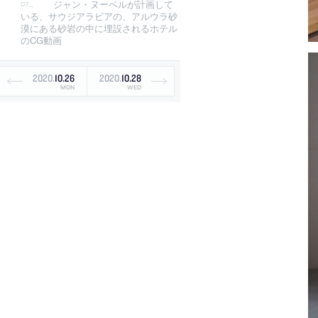
ジャン・ヌーベルが計画して
いる、サウジアラビアの、アルウラ砂
漠にある砂岩の中に埋設されるホテル
のCG動画
2020
.
10
.
26
2020
.
10
.
28
MON
WED