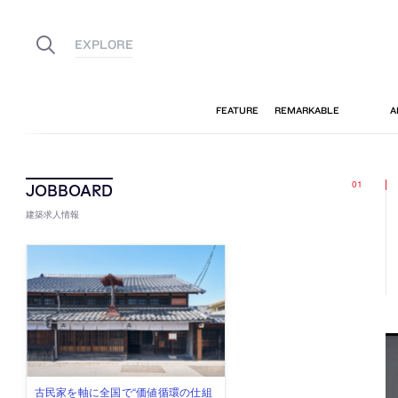
建築求人情報
古民家を軸に全国で“価値循環の仕組
リノベる株式会社が、設計パートナ
社会への影響力のある建築を手掛
代官山を拠点に活動する「梅澤竜也 /
住宅や共同住宅などを手掛け、“合理