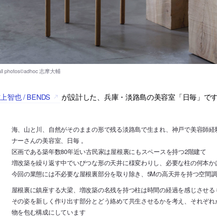
上智也 / BENDS
が設計した、兵庫・淡路島の美容室「日毎」で
海、山と川、自然がそのままの形で残る淡路島で生まれ、神戸で美容師経
ナーさんの美容室、日毎 。
区画である築年数80年近い古民家は屋根裏にもスペースを持つ2階建て
増改築を繰り返す中でいびつな形の天井に様変わりし、必要な柱の何本か
今回の業態には不必要な屋根裏部分を取り除き、5Mの高天井を持つ空間
屋根裏に鎮座する大梁、増改築の名残を持つ柱は時間の経過を感じさせる
その姿を新しく作り出す部分とどう絡めて共生させるかを考え、それぞれ
物を包む構成にしています