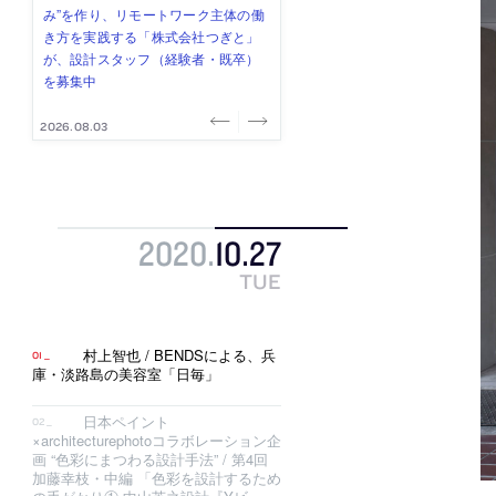
み”を作り、リモートワーク主体の働
ー (業務委託) を募集中
け、スタッフ同士で助け合う環境づ
ALA INC.」が、設計スタッフ・アル
的でシンプルなデザイン”を志向する
き方を実践する「株式会社つぎと」
くりも行う「E.A.S.T.architects」
バイト・事務職を募集中
「PANDA：山本浩三建築設計事務
が、設計スタッフ（経験者・既卒）
が、設計スタッフ（経験者・既卒・
所」が、設計スタッフ（経験者・既
を募集中
2027年新卒）を募集中
卒・2027年新卒）を募集中
2026.08.03
2026.08.03
2026.07.31
2026.07.30
2026.07.29
2020
.
10
.
27
TUE
村上智也 / BENDSによる、兵
庫・淡路島の美容室「日毎」
日本ペイント
×architecturephotoコラボレーション企
画 “色彩にまつわる設計手法” / 第4回
加藤幸枝・中編 「色彩を設計するため