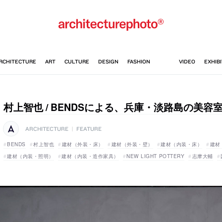
村上智也 / BENDSによる、兵庫・淡路島の美容
ARCHITECTURE
|
FEATURE
BENDS
村上智也
建材（外装・床）
建材（外装・壁）
建材（内装・床）
建材
建材（内装・照明）
建材（内装・造作家具）
NEW LIGHT POTTERY
志摩大輔