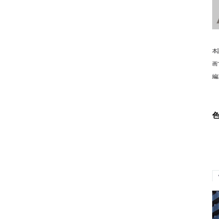
本
画
編
色