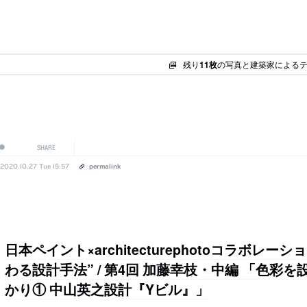
残り
11枚
の写真と建築家による
SHARE
2020.10.27 Tue 15:57
permalink
日本ペイント×architecturephotoコラボレー
わる設計手法” / 第4回 加藤幸枝・中編 「色彩
かり① 中山英之設計『Yビル』」