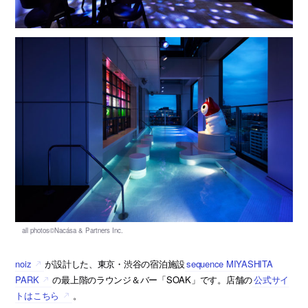
noiz
が設計した、東京・渋谷の宿泊施設
sequence MIYASHITA
PARK
の最上階のラウンジ＆バー「SOAK」です。店舗の
公式サイ
トはこちら
。