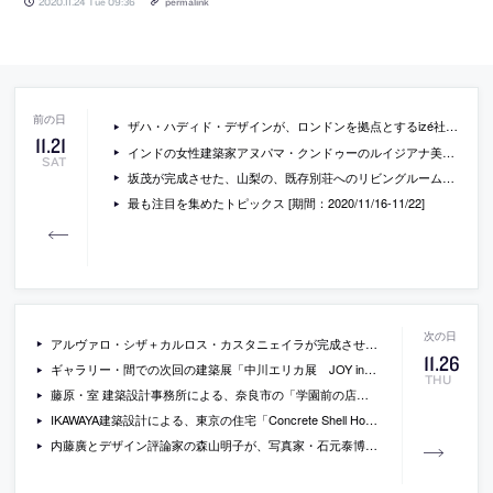
2020.11.24 Tue 09:36
permalink
ザハ・ハディド・デザインが、ロンドンを拠点とするizé社の為にデザインしたレバーハンドル「NEXXA01」
11
.
21
インドの女性建築家アヌパマ・クンドゥーのルイジアナ美術館での建築展「Taking Time」の会場写真。ヴェネチアビエンナーレ国際建築展への参加経験もある建築家
SAT
坂茂が完成させた、山梨の、既存別荘へのリビングルーム増築「小淵沢の家」の写真
最も注目を集めたトピックス [期間：2020/11/16-11/22]
アルヴァロ・シザ＋カルロス・カスタニェイラが完成させた、中国・寧波市のミュージアム「MoAE – Huamao Museum of Art Education」の写真と図面
11
.
26
ギャラリー・間での次回の建築展「中川エリカ展 JOY in Architecture」の概要が公開。新型コロナウイルス感染拡大防止の為、事前予約制ので開催
THU
藤原・室 建築設計事務所による、奈良市の「学園前の店舗＋住宅」
IKAWAYA建築設計による、東京の住宅「Concrete Shell House」
内藤廣とデザイン評論家の森山明子が、写真家・石元泰博について語っている動画