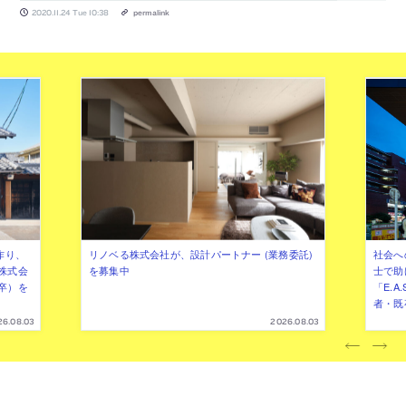
2020.11.24 Tue 10:38
permalink
作り、
リノベる株式会社が、設計パートナー (業務委託)
社会へ
株式会
を募集中
士で助
卒）を
「E.A
者・既
26.08.03
2026.08.03