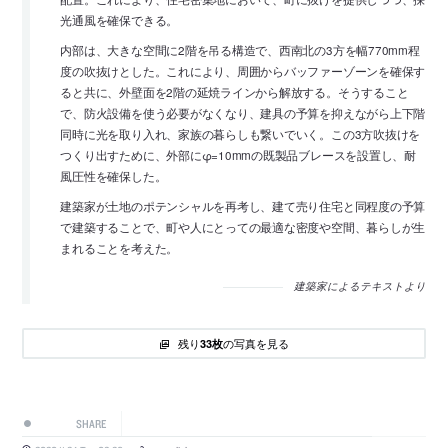
光通風を確保できる。
内部は、大きな空間に2階を吊る構造で、西南北の3方を幅770mm程
度の吹抜けとした。これにより、周囲からバッファーゾーンを確保す
ると共に、外壁面を2階の延焼ラインから解放する。そうすること
で、防火設備を使う必要がなくなり、建具の予算を抑えながら上下階
同時に光を取り入れ、家族の暮らしも繋いでいく。この3方吹抜けを
つくり出すために、外部にφ=10mmの既製品ブレースを設置し、耐
風圧性を確保した。
建築家が土地のポテンシャルを再考し、建て売り住宅と同程度の予算
で建築することで、町や人にとっての最適な密度や空間、暮らしが生
まれることを考えた。
建築家によるテキストより
残り
の写真を見る
33枚
SHARE