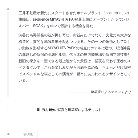
三井不動産が新たにスタートさせたホテルブランド「sequence」の
旗艦店、sequence MIYASHITA PARK最上階にオープンしたラウンジ
＆バー「SOAK」をnoizで設計する機会を得た。
渋谷にも再開発の波が押し寄せ、街並みだけでなく、文化にも大きな
構造的、質的な地殻変動を起きつつある。その一つの象徴として新し
い動線を形成するMIYASHITA PARKの端点にホテルは建つ。明治神宮
の森越しの新宿の高層ビル街、代々木の屋内競技場や新国立競技場と
新旧の東京を一望できる最上階からの景観は、昼夜を問わず圧巻のス
ペクタクルで、これを楽しみながらお酒を飲める、ちょっとだけ親密
でスペシャルな場としての演出が、都市にあふれ出るデザインとして
いる。
建築家によるテキストより
残り
の写真と建築家によるテキスト
9枚
SHARE