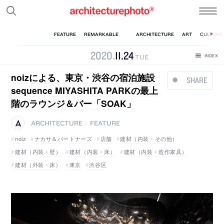
2020
.
11
.
24
TUE
noizによる、東京・渋谷の宿泊施設
SHARE
sequence MIYASHITA PARKの最上
階のラウンジ＆バー「SOAK」
ARCHITECTURE
FEATURE
|
noiz
ナカサ＆パートナーズ
店舗
建材（内装・その他）
建材（内装・壁）
建材（内装・床）
建材（内装・造作家具）
建材（外装・床）
東京
渋谷区