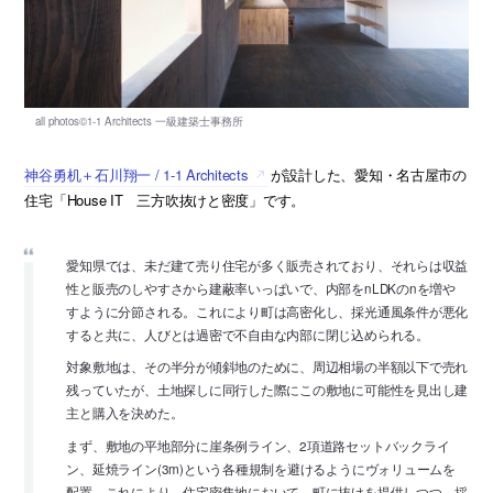
神谷勇机＋石川翔一 / 1-1 Architects
が設計した、愛知・名古屋市の
住宅「House IT 三方吹抜けと密度」です。
愛知県では、未だ建て売り住宅が多く販売されており、それらは収益
性と販売のしやすさから建蔽率いっぱいで、内部をnLDKのnを増や
すように分節される。これにより町は高密化し、採光通風条件が悪化
すると共に、人びとは過密で不自由な内部に閉じ込められる。
対象敷地は、その半分が傾斜地のために、周辺相場の半額以下で売れ
残っていたが、土地探しに同行した際にこの敷地に可能性を見出し建
主と購入を決めた。
まず、敷地の平地部分に崖条例ライン、2項道路セットバックライ
ン、延焼ライン(3m)という各種規制を避けるようにヴォリュームを
配置。これにより、住宅密集地において、町に抜けを提供しつつ、採