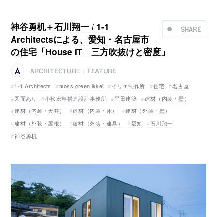
神谷勇机＋石川翔一 / 1-1
SHARE
Architectsによる、愛知・名古屋市
の住宅「House IT 三方吹抜けと密度」
ARCHITECTURE
FEATURE
|
1-1 Architects
moss green ikkei
イリエ制作所
住宅
名古屋
図面あり
小松宏年構造設計事務所
平田建築
建材（内装・壁）
建材（内装・天井）
建材（内装・床）
建材（外装・壁）
建材（外装・屋根）
建材（外装・建具）
愛知
石川翔一
神谷勇机