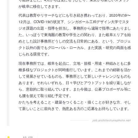
が岐阜に移住してきます。
代表は教育やリサーチなどにも引き続き携わっており、2020年の9〜
12月は、COVID-19の状況下、シンガポール工科デザイン大学でスタ
ジオ課題の出題・指導を担当し、事務所から遠隔で指導にあたりまし
た。いっぽうで東海圏の教育や学生との関わり、また岐阜エリアを始
めとした設計事務所どうしの交流も日常的にある、という、プロジェ
クト以外の面でもグローバル・ローカル、また実践・研究の両面を感
じられる環境です。
現在事務所では、岐阜を起点に、立地・規模・用途・枠組みともに多
種多様なプロジェクトが同時進行しています。これまでの経験を活か
して発展させているものも、事務所として新しいチャレンジなものも
あります。それらいずれも、日々学びとアウトプットを繰り返しなが
ら、意欲的に取り組んでいます。また今後は、公募プロポーザル等に
も腰を据えて取り組む予定です。
かたちを考えること・建築をつくること・描くことが好きな方、そし
て新しいことに前向きで、熱意ある方のご応募をお待ちしています。
job.architecturephoto.net
AP JOB