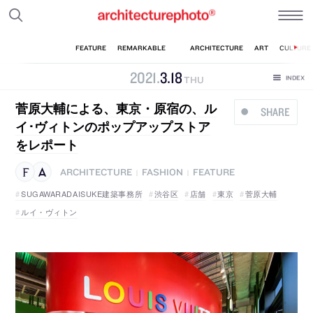
2021
.
3
.
18
THU
菅原大輔による、東京・原宿の、ル
SHARE
イ･ヴィトンのポップアップストア
をレポート
ARCHITECTURE
FASHION
FEATURE
|
|
SUGAWARADAISUKE建築事務所
渋谷区
店舗
東京
菅原大輔
ルイ・ヴィトン