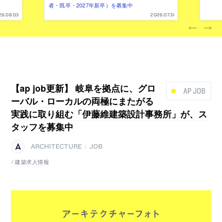
者・既卒・2027年新卒）を募集中
26.08.03
2026.07.31
【ap job更新】 岐阜を拠点に、グロ
AP JOB
ーバル・ローカルの両極にまたがる
実践に取り組む「伊藤維建築設計事務所」が、ス
タッフを募集中
ARCHITECTURE
JOB
|
建築求人情報