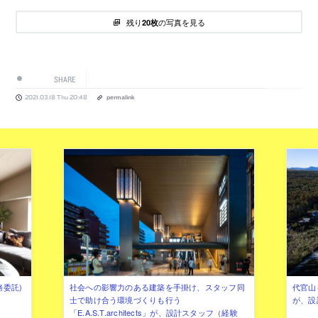
残り
の写真を見る
20枚
SHARE
2021.03.18 Thu 20:48
permalink
務委託)
社会への影響力のある建築を手掛け、スタッフ同
代官山を
士で助け合う環境づくりも行う
が、設
「E.A.S.T.architects」が、設計スタッフ（経験