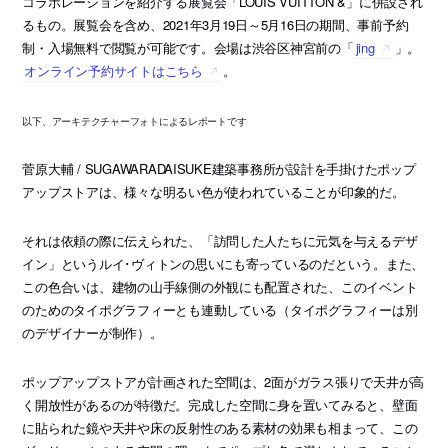
コラボレーションを紹介する展覧会「LOUIS VUITTON &」に併設され
るもの。展覧会を含め、2021年3月19日～5月16日の期間、事前予約
制・入場無料で閲覧が可能です。会場は渋谷区神宮前の「
jing
」。
オンライン予約サイトはこちら
。
以下、アーキテクチャーフォトによるレポートです
菅原大輔 / SUGAWARADAISUKE建築事務所が設計を手掛けたポップ
アップストアは、様々な明るい色が使われていることが印象的だ。
それは依頼の際に伝えられた、「訪問した人たちに元気を与えるデザ
イン」というルイ･ヴィトンの思いにも寄っているのだという。また、
この色合いは、建物の山手線側の外観にも配置された、このイベント
のためのタイポグラフィーとも連動している（タイポグラフィーは別
のデザイナーが制作）。
ポップアップストアが計画された空間は、2面がガラス張りで天井が高
く開放性があるのが特徴だ。完成した空間に身を置いてみると、壁面
に貼られた鏡や天井や床の反射性のある素材の効果も相まって、この