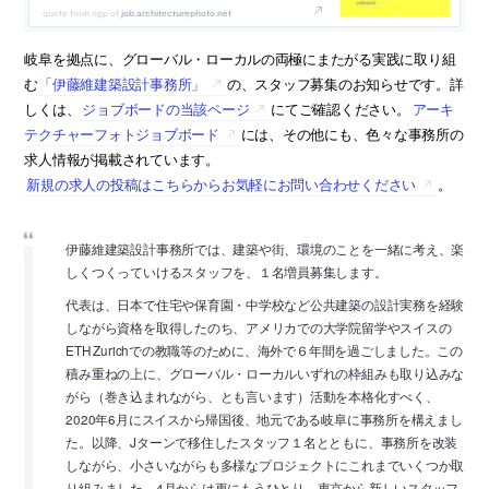
job.architecturephoto.net
岐阜を拠点に、グローバル・ローカルの両極にまたがる実践に取り組
む
「伊藤維建築設計事務所」
の、スタッフ募集のお知らせです。詳
しくは、
ジョブボードの当該ページ
にてご確認ください。
アーキ
テクチャーフォトジョブボード
には、その他にも、色々な事務所の
求人情報が掲載されています。
新規の求人の投稿はこちらからお気軽にお問い合わせください
。
伊藤維建築設計事務所では、建築や街、環境のことを一緒に考え、楽
しくつくっていけるスタッフを、１名増員募集します。
代表は、日本で住宅や保育園・中学校など公共建築の設計実務を経験
しながら資格を取得したのち、アメリカでの大学院留学やスイスの
ETH Zurichでの教職等のために、海外で６年間を過ごしました。この
積み重ねの上に、グローバル・ローカルいずれの枠組みも取り込みな
がら（巻き込まれながら、とも言います）活動を本格化すべく、
2020年6月にスイスから帰国後、地元である岐阜に事務所を構えまし
た。以降、Jターンで移住したスタッフ１名とともに、事務所を改装
しながら、小さいながらも多様なプロジェクトにこれまでいくつか取
り組みました。4月からは更にもうひとり、東京から新しいスタッフ