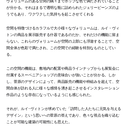
ヴォリュームのある空間の隅々までポップな色で満たされていること
が分かる。それはまるで透明な瓶に詰められたジェリービーンズのよ
うでもあり、ワクワクした気持ちを起こさせてくれる
空間を特徴づけるカラフルで大小様々なヴォリュームは、ルイ・ヴィ
トンの商品を展示販売する什器であるのだか、それだけの機能に留ま
らない。これらのヴォリュームが空間の上部にも浮遊することで、空
間全体が色彩で満たされ、この空間での経験を特別なものとしてい
る。
この空間の機能は、敷地内の配置や商品ラインナップからも展覧会に
付属するスーベニアショップの意味合いが強いことが分かる。しか
し、菅原のデザインによって、商品販売の機能や枠組みを超えて、空
間自体が訪れる人に様々な感情を湧き起こさせるインスタレーション
作品のような存在になっているようにも感じられた。
それが、ルイ･ヴィトンが求めていた「訪問した人たちに元気を与える
デザイン」という思いへの菅原の答えであり、色々な視点を織り込む
ことが可能な建築の可能性にも思えた。