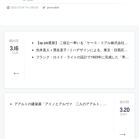
2021.03.18 Thu 06:50
permalink
【ap job更新】 二俣公一率いる「ケース・リアル株式会社」が、業務拡大に伴い設計スタッフを募集中
3
.
16
光本直人＋濱名直子 / ミハデザインによる、東京・目黒区の集合住宅の一室の改修「mka 1963-」
TUE
フランク・ロイド・ライトの設計で1923年に完成した「帝国ホテル」を再現した高クオリティなCG動画。ライトの財団が公開したもの
アアルトの建築展「アイノとアルヴァ 二人のアアルト」をフォトレポート。世田谷美術館で開催され、原寸大での展示も多数展開
3
.
20
SAT