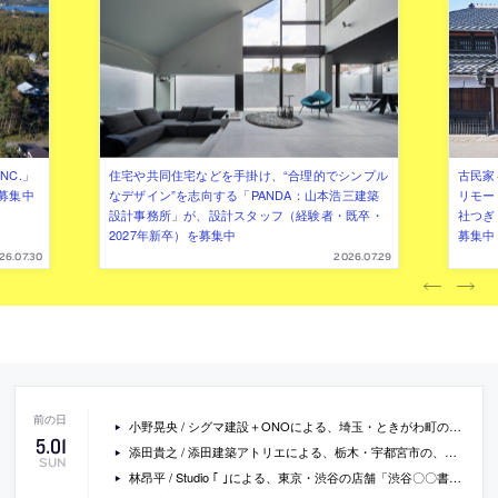
NC.」
住宅や共同住宅などを手掛け、“合理的でシンプル
古民家
募集中
なデザイン”を志向する「PANDA：山本浩三建築
リモー
設計事務所」が、設計スタッフ（経験者・既卒・
社つぎ
2027年新卒）を募集中
募集中
26.07.30
2026.07.29
小野晃央 / シグマ建設＋ONOによる、埼玉・ときがわ町の住宅改修「山頂のハナレ」。外壁を共有し建ち並ぶ空き家のひとつの改修計画、1階と2階で機能を分け其々を隣接する作業空間と生活空間を拡張する“ハナレ”となるよう構想、家族の暮らしや環境との繋がり自体の拡張も目指す
5
.
01
添田貴之 / 添田建築アトリエによる、栃木・宇都宮市の、テナント建築「CIEL」。住宅や店舗が混在する地域の三方を囲まれた敷地に計画、隣接住宅への配慮を意図して環境に馴染むよう軒高を抑えた四面が家型の立面を考案、周囲に閉じ様々な用途に使える共用テラスも設置
SUN
林昂平 / Studio ｢ ｣による、東京・渋谷の店舗「渋谷〇〇書店」。個人に棚を貸し運営にも携わって貰う“シェア型書店”として計画、公平性を考慮した箱型本棚やアイキャッチになり出張可能な屋台自転車を設計、この形式の書店の認知向上も目指す