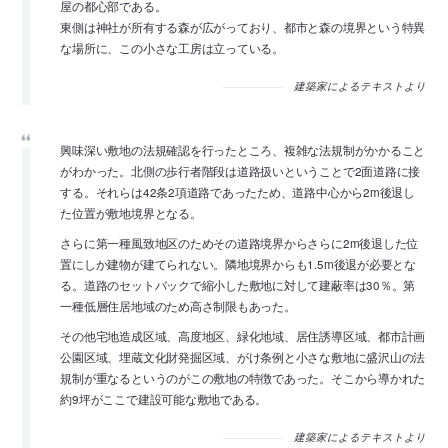
屋の都心部である。
東側は神社が所有する森が広がっており、都市と森の境界という特異
な場所に、この小さな工房は立っている。
建築家によるテキストより
興味深い敷地の法規確認を行ったところ、複雑な法規制がかかること
がわかった。北側の歩行者階段は道路扱いということで2面道路に接
する。それらは42条2項道路であったため、道路中心から2m後退し
た位置が敷地境界となる。
さらに第一種風致地区のためその道路境界からさらに2m後退した位
置にしか建物が建てられない。隣地境界からも1.5m後退が必要とな
る。道路のセットバックで縮小した敷地に対して建蔽率は30％。第
一種低層住居地域のため高さ制限もあった。
その他宅地造成区域、高度地区、緑化地域、居住誘導区域、都市計画
公園区域、埋蔵文化財発掘区域、がけ条例と小さな敷地に盛沢山の法
規制が重なるというのがこの敷地の特徴であった。そこから導かれた
約9坪がここで建設可能な敷地である。
建築家によるテキストより