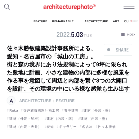
2022
.
5
.
03
TUE
佐々木勝敏建築設計事務所による、
SHARE
愛知・名古屋市の「城山の工房」。
街と森の境界にあり法規制によって9坪に限られ
た敷地に計画、小さな建物の内部に多様な風景を
作る事を意図して周辺と内部を繋ぐ3つの大開口
を設計、その環境の中にいる様な感覚も生み出す
ARCHITECTURE
FEATURE
|
Ruka
寺戸巽海構造計画工房
豊中建設
建材（外装・壁）
建材（外装・屋根）
建材（内装・床）
建材（内装・壁）
建材（内装・天井）
愛知
ギャラリー
名古屋
佐々木勝敏