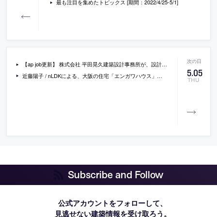
最も注目を集めたトピックス [期間：2022/4/25-5/1]
【ap job更新】 株式会社 平田晃久建築設計事務所が、設計スタッフ（新卒既卒・経験者）を募集中
5
.
05
近藤陽子 / nLDKによる、大阪の住宅「エンガワハウス」。土砂災害に若干のリスクを有する場に計画、施主の不安払拭を目指して災害への備えとなり日常の豊かさにも寄与する高基礎の“エンガワ”を考案、眺望を取り込みつつ生活の余白の場もつくる
THU
Subscribe and Follow
公式アカウントをフォローして、
見逃せない建築情報を受け取ろう。