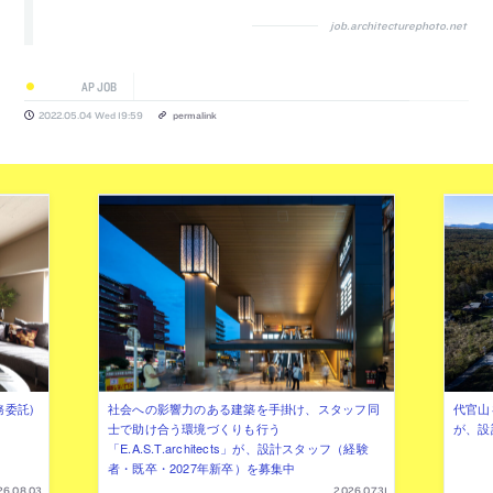
job.architecturephoto.net
AP JOB
2022.05.04 Wed 19:59
permalink
務委託)
社会への影響力のある建築を手掛け、スタッフ同
代官山を
士で助け合う環境づくりも行う
が、設
「E.A.S.T.architects」が、設計スタッフ（経験
者・既卒・2027年新卒）を募集中
26.08.03
2026.07.31