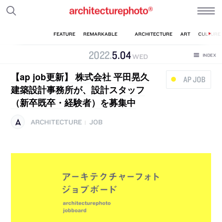
2022
.
5
.
04
WED
【ap job更新】 株式会社 平田晃久
AP JOB
建築設計事務所が、設計スタッフ
（新卒既卒・経験者）を募集中
ARCHITECTURE
JOB
|