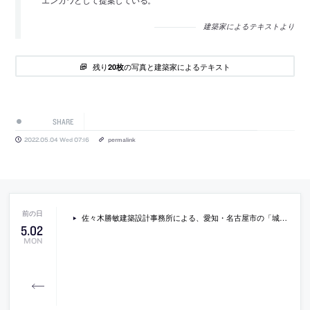
建築家によるテキストより
残り
の写真と建築家によるテキスト
20枚
SHARE
2022.05.04 Wed 07:16
permalink
佐々木勝敏建築設計事務所による、愛知・名古屋市の「城山の工房」。街と森の境界にあり法規制によって9坪に限られた敷地に計画、小さな建物の内部に多様な風景を作る事を意図して周辺と内部を繋ぐ3つの大開口を設計、その環境の中にいる様な感覚も生み出す
5
.
02
MON