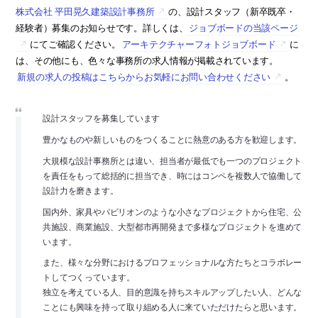
株式会社 平田晃久建築設計事務所
の、設計スタッフ（新卒既卒・
経験者）募集のお知らせです。詳しくは、
ジョブボードの当該ページ
にてご確認ください。
アーキテクチャーフォトジョブボード
に
は、その他にも、色々な事務所の求人情報が掲載されています。
新規の求人の投稿はこちらからお気軽にお問い合わせください
。
設計スタッフを募集しています
豊かなものや新しいものをつくることに熱意のある方を歓迎します。
大規模な設計事務所とは違い、担当者が最低でも一つのプロジェクト
を責任をもって総括的に担当でき、時にはコンペを複数人で協働して
設計力を磨きます。
国内外、家具やパビリオンのような小さなプロジェクトから住宅、公
共施設、商業施設、大型都市再開発まで多様なプロジェクトを進めて
います。
また、様々な分野におけるプロフェッショナルな方たちとコラボレー
トしてつくっています。
独立を考えている人、目的意識を持ちスキルアップしたい人、どんな
ことにも興味を持って取り組める人に来ていただけたらと思います。