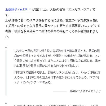
近藤陽子 / nLDK
が設計した、大阪の住宅「エンガワハウス」で
す。
土砂災害に若干のリスクを有する場に計画、施主の不安払拭を目指し
て災害への備えとなり日常の豊かさにも寄与する高基礎の“エンガワ”を
考案、眺望を取り込みつつ生活の余白の場もつくる事が意図されまし
た。
100年に一度の災害に備え長大な堤防を海岸線に築造する。防災の観
点から至極まっとうであるが、非日常への備えが、海が見える、とい
う日常の愉しみを奪ってしまうことにはやり切れなさは感じる。出来
れば日常も非日常も豊かにするものであって欲しい。
日本国内で建築する以上、災害のリスクは免れない。いかに災害に備
えるか、と同時にその設えを日常の豊かさにも寄与させる。本プロジ
ェクトのメインテーマである。
建築家によるテキストより