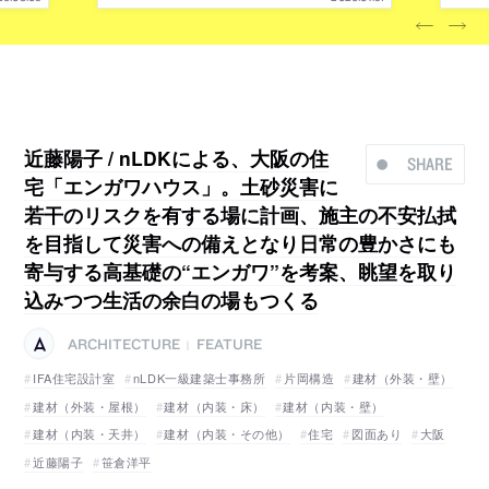
近藤陽子 / nLDKによる、大阪の住
SHARE
宅「エンガワハウス」。土砂災害に
若干のリスクを有する場に計画、施主の不安払拭
を目指して災害への備えとなり日常の豊かさにも
寄与する高基礎の“エンガワ”を考案、眺望を取り
込みつつ生活の余白の場もつくる
ARCHITECTURE
FEATURE
|
IFA住宅設計室
nLDK一級建築士事務所
片岡構造
建材（外装・壁）
建材（外装・屋根）
建材（内装・床）
建材（内装・壁）
建材（内装・天井）
建材（内装・その他）
住宅
図面あり
大阪
近藤陽子
笹倉洋平