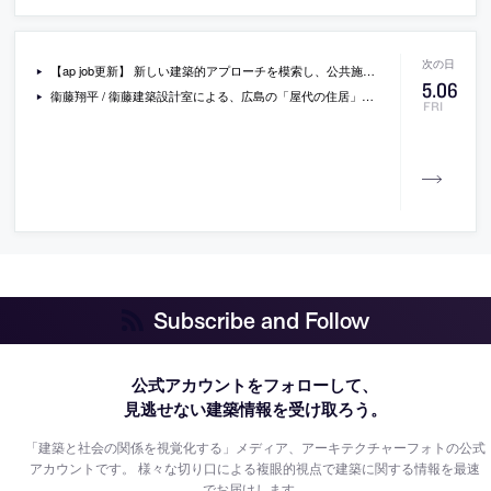
【ap job更新】 新しい建築的アプローチを模索し、公共施設から住宅までを手掛ける「株式会社SUO」が、設計スタッフ（経験者・新卒既卒）と学生アルバイトを募集中
5
.
06
衞藤翔平 / 衞藤建築設計室による、広島の「屋代の住居」。南側に災害指定の丘がある旗竿地に計画、見晴らし良く採光可能な東面の活用を意図して平面を“コの字型”とし更に角度を開き隣棟間隔を確保、敷地環境を丁寧に読み解いて負の条件を個性に変える
FRI
Subscribe and Follow
公式アカウントをフォローして、
見逃せない建築情報を受け取ろう。
「建築と社会の関係を視覚化する」メディア、アーキテクチャーフォトの公式
アカウントです。
様々な切り口による複眼的視点で建築に関する情報を最速
でお届けします。