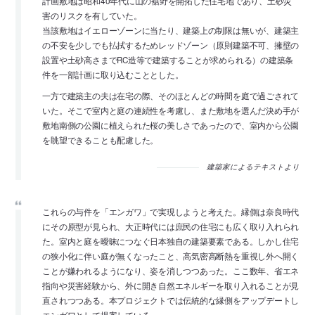
計画敷地は昭和40年代に山の裾野を開拓した住宅地であり、土砂災
害のリスクを有していた。
当該敷地はイエローゾーンに当たり、建築上の制限は無いが、建築主
の不安を少しでも払拭するためレッドゾーン（原則建築不可、擁壁の
設置や土砂高さまでRC造等で建築することが求められる）の建築条
件を一部計画に取り込むこととした。
一方で建築主の夫は在宅の際、そのほとんどの時間を庭で過ごされて
いた。そこで室内と庭の連続性を考慮し、また敷地を選んだ決め手が
敷地南側の公園に植えられた桜の美しさであったので、室内から公園
を眺望できることも配慮した。
建築家によるテキストより
これらの与件を「エンガワ」で実現しようと考えた。縁側は奈良時代
にその原型が見られ、大正時代には庶民の住宅にも広く取り入れられ
た。室内と庭を曖昧につなぐ日本独自の建築要素である。しかし住宅
の狭小化に伴い庭が無くなったこと、高気密高断熱を重視し外へ開く
ことが嫌われるようになり、姿を消しつつあった。ここ数年、省エネ
指向や災害経験から、外に開き自然エネルギーを取り入れることが見
直されつつある。本プロジェクトでは伝統的な縁側をアップデートし
エンガワとして提案している。